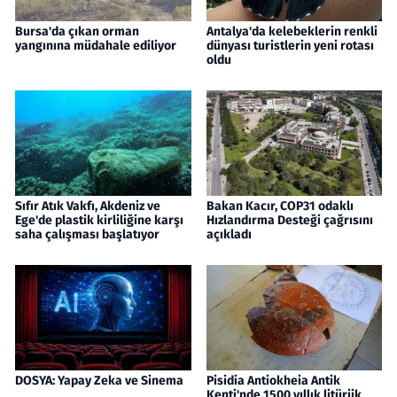
Bursa'da çıkan orman
Antalya'da kelebeklerin renkli
yangınına müdahale ediliyor
dünyası turistlerin yeni rotası
oldu
Sıfır Atık Vakfı, Akdeniz ve
Bakan Kacır, COP31 odaklı
Ege'de plastik kirliliğine karşı
Hızlandırma Desteği çağrısını
saha çalışması başlatıyor
açıkladı
DOSYA: Yapay Zeka ve Sinema
Pisidia Antiokheia Antik
Kenti'nde 1500 yıllık litürjik