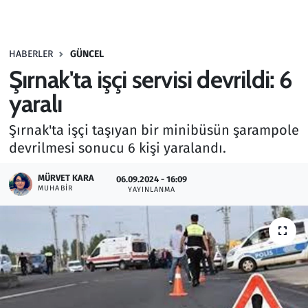
Gündem
HABERLER
GÜNCEL
Haber
Şırnak'ta işçi servisi devrildi: 6
Kültür Sanat
yaralı
Şırnak'ta işçi taşıyan bir minibüsün şarampole
Kurumsal Haberler
devrilmesi sonucu 6 kişi yaralandı.
Lezzet Durağı
MÜRVET KARA
06.09.2024 - 16:09
MUHABIR
YAYINLANMA
Memur ve Kamu
Otomobil
Oyun
Ramazan