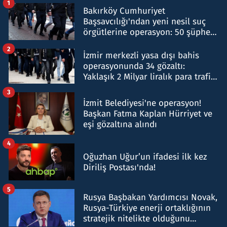
1
Bakırköy Cumhuriyet
Başsavcılığı'ndan yeni nesil suç
örgütlerine operasyon: 50 şüpheli
hakkında gözaltı kararı
2
İzmir merkezli yasa dışı bahis
operasyonunda 34 gözaltı:
Yaklaşık 2 Milyar liralık para trafiği
tespit edildi
3
İzmit Belediyesi'ne operasyon!
Başkan Fatma Kaplan Hürriyet ve
eşi gözaltına alındı
4
Oğuzhan Uğur’un ifadesi ilk kez
Diriliş Postası'nda!
5
Rusya Başbakan Yardımcısı Novak,
Rusya-Türkiye enerji ortaklığının
stratejik nitelikte olduğunu