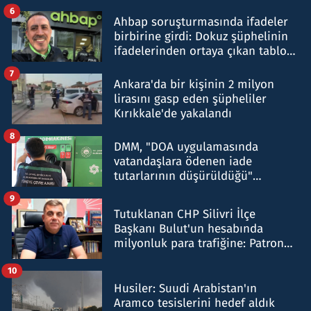
belirtti
6
Ahbap soruşturmasında ifadeler
birbirine girdi: Dokuz şüphelinin
ifadelerinden ortaya çıkan tablo
şok etti
7
Ankara'da bir kişinin 2 milyon
lirasını gasp eden şüpheliler
Kırıkkale'de yakalandı
8
DMM, "DOA uygulamasında
vatandaşlara ödenen iade
tutarlarının düşürüldüğü"
iddiasını yalanladı
9
Tutuklanan CHP Silivri İlçe
Başkanı Bulut'un hesabında
milyonluk para trafiğine: Patron
talimat verdi, ben gönderdim
10
Husiler: Suudi Arabistan'ın
Aramco tesislerini hedef aldık