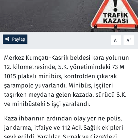
Resmi İlanlar
Rüya Tabirleri
Paylaş
-
+
A
A
Sağlık
Merkez Kumçatı-Kasrik beldesi kara yolunun
Savunma Sanayi
12. kilometresinde, S.K. yönetimindeki 73 M
1015 plakalı minibüs, kontrolden çıkarak
Seçim 2023
şarampole yuvarlandı. Minibüs, işçileri
Spor
taşırken meydana gelen kazada, sürücü S.K.
ve minibüsteki 5 işçi yaralandı.
Teknoloji ve Bilim
Kaza ihbarının ardından olay yerine polis,
Televizyon
jandarma, itfaiye ve 112 Acil Sağlık ekipleri
sevk edildi. Yaralılar, Şırnak ve Cizre'deki