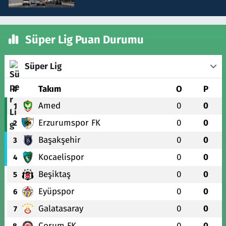
Süper Lig Puan Durumu
Süper Lig
#
Takım
O
P
Amed
0
0
1
Erzurumspor FK
0
0
2
Başakşehir
0
0
3
Kocaelispor
0
0
4
Beşiktaş
0
0
5
Eyüpspor
0
0
6
Galatasaray
0
0
7
Çorum FK
0
0
8