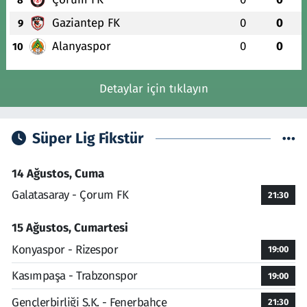
Gaziantep FK
0
0
9
Alanyaspor
0
0
10
Detaylar için tıklayın
Süper Lig Fikstür
14 Ağustos, Cuma
Galatasaray - Çorum FK
21:30
15 Ağustos, Cumartesi
Konyaspor - Rizespor
19:00
Kasımpaşa - Trabzonspor
19:00
Gençlerbirliği S.K. - Fenerbahçe
21:30