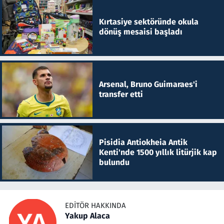
Kırtasiye sektöründe okula
dönüş mesaisi başladı
Arsenal, Bruno Guimaraes'i
transfer etti
Pisidia Antiokheia Antik
Kenti'nde 1500 yıllık litürjik kap
bulundu
EDITÖR HAKKINDA
Yakup Alaca