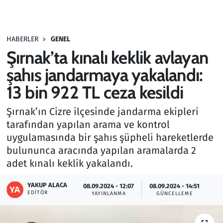
Gündem
HABERLER
GENEL
Haber
Şırnak’ta kınalı keklik avlayan
Kültür Sanat
şahıs jandarmaya yakalandı:
13 bin 922 TL ceza kesildi
Kurumsal Haberler
Şırnak’ın Cizre ilçesinde jandarma ekipleri
Lezzet Durağı
tarafından yapılan arama ve kontrol
uygulamasında bir şahıs şüpheli hareketlerde
Memur ve Kamu
bulununca aracında yapılan aramalarda 2
adet kınalı keklik yakalandı.
Otomobil
YAKUP ALACA
08.09.2024 - 12:07
08.09.2024 - 14:51
EDITÖR
Oyun
YAYINLANMA
GÜNCELLEME
Ramazan