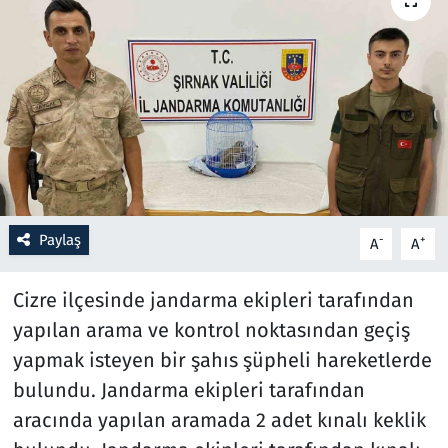
Resmi İlanlar
Rüya Tabirleri
Sağlık
Savunma Sanayi
Paylaş
-
+
A
A
Seçim 2023
Cizre ilçesinde jandarma ekipleri tarafından
Spor
yapılan arama ve kontrol noktasından geçiş
Teknoloji ve Bilim
yapmak isteyen bir şahıs şüpheli hareketlerde
bulundu. Jandarma ekipleri tarafından
Televizyon
aracında yapılan aramada 2 adet kınalı keklik