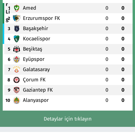
Amed
0
0
1
Erzurumspor FK
0
0
2
Başakşehir
0
0
3
Kocaelispor
0
0
4
Beşiktaş
0
0
5
Eyüpspor
0
0
6
Galatasaray
0
0
7
Çorum FK
0
0
8
Gaziantep FK
0
0
9
Alanyaspor
0
0
10
Detaylar için tıklayın