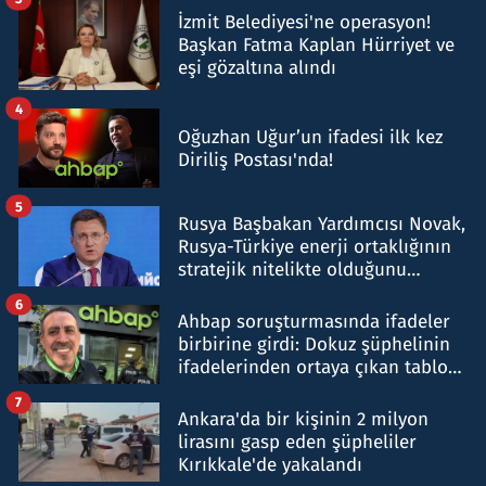
İzmit Belediyesi'ne operasyon!
Başkan Fatma Kaplan Hürriyet ve
eşi gözaltına alındı
4
Oğuzhan Uğur’un ifadesi ilk kez
Diriliş Postası'nda!
5
Rusya Başbakan Yardımcısı Novak,
Rusya-Türkiye enerji ortaklığının
stratejik nitelikte olduğunu
belirtti
6
Ahbap soruşturmasında ifadeler
birbirine girdi: Dokuz şüphelinin
ifadelerinden ortaya çıkan tablo
şok etti
7
Ankara'da bir kişinin 2 milyon
lirasını gasp eden şüpheliler
Kırıkkale'de yakalandı