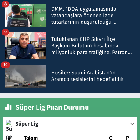
8
DMM, "DOA uygulamasında
vatandaşlara ödenen iade
tutarlarının düşürüldüğü"
iddiasını yalanladı
9
Tutuklanan CHP Silivri İlçe
Başkanı Bulut'un hesabında
milyonluk para trafiğine: Patron
talimat verdi, ben gönderdim
10
Husiler: Suudi Arabistan'ın
Aramco tesislerini hedef aldık
Süper Lig Puan Durumu
Süper Lig
#
Takım
O
P