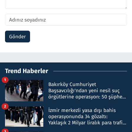
Gönder
Trend Haberler
1
Bakırköy Cumhuriyet
Başsavcılığı'ndan yeni nesil suç
örgütlerine operasyon: 50 şüpheli
hakkında gözaltı kararı
2
İzmir merkezli yasa dışı bahis
operasyonunda 34 gözaltı:
Yaklaşık 2 Milyar liralık para trafiği
tespit edildi
3