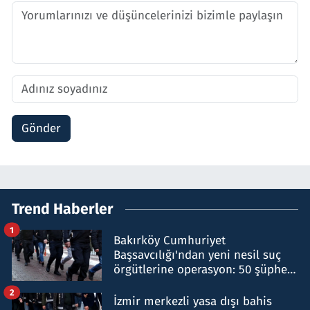
Gönder
Trend Haberler
1
Bakırköy Cumhuriyet
Başsavcılığı'ndan yeni nesil suç
örgütlerine operasyon: 50 şüpheli
hakkında gözaltı kararı
2
İzmir merkezli yasa dışı bahis