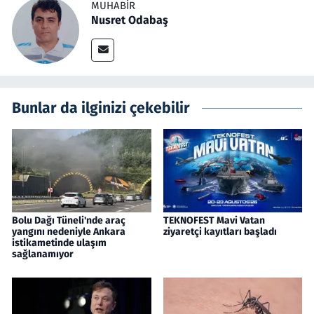
MUHABIR
Nusret Odabaş
Bunlar da ilginizi çekebilir
Bolu Dağı Tüneli'nde araç
TEKNOFEST Mavi Vatan
yangını nedeniyle Ankara
ziyaretçi kayıtları başladı
istikametinde ulaşım
sağlanamıyor