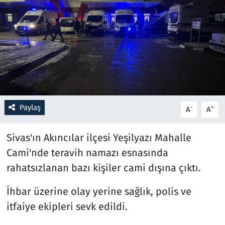
Resmi İlanlar
Rüya Tabirleri
Sağlık
Savunma Sanayi
Paylaş
-
+
A
A
Seçim 2023
Sivas'ın Akıncılar ilçesi Yeşilyazı Mahalle
Spor
Cami'nde teravih namazı esnasında
rahatsızlanan bazı kişiler cami dışına çıktı.
Teknoloji ve Bilim
İhbar üzerine olay yerine sağlık, polis ve
Televizyon
itfaiye ekipleri sevk edildi.