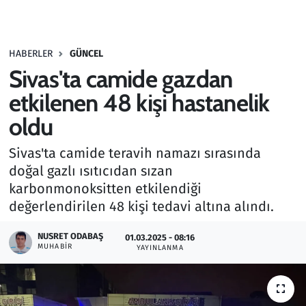
Gündem
HABERLER
GÜNCEL
Haber
Sivas'ta camide gazdan
Kültür Sanat
etkilenen 48 kişi hastanelik
oldu
Kurumsal Haberler
Sivas'ta camide teravih namazı sırasında
Lezzet Durağı
doğal gazlı ısıtıcıdan sızan
karbonmonoksitten etkilendiği
Memur ve Kamu
değerlendirilen 48 kişi tedavi altına alındı.
Otomobil
NUSRET ODABAŞ
01.03.2025 - 08:16
MUHABIR
YAYINLANMA
Oyun
Ramazan