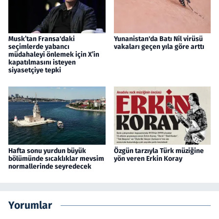
Musk’tan Fransa'daki
Yunanistan'da Batı Nil virüsü
seçimlerde yabancı
vakaları geçen yıla göre arttı
müdahaleyi önlemek için X’in
kapatılmasını isteyen
siyasetçiye tepki
Hafta sonu yurdun büyük
Özgün tarzıyla Türk müziğine
bölümünde sıcaklıklar mevsim
yön veren Erkin Koray
normallerinde seyredecek
Yorumlar