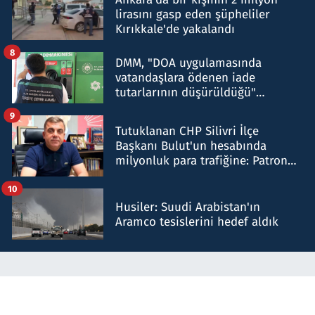
lirasını gasp eden şüpheliler
Kırıkkale'de yakalandı
8
DMM, "DOA uygulamasında
vatandaşlara ödenen iade
tutarlarının düşürüldüğü"
iddiasını yalanladı
9
Tutuklanan CHP Silivri İlçe
Başkanı Bulut'un hesabında
milyonluk para trafiğine: Patron
talimat verdi, ben gönderdim
10
Husiler: Suudi Arabistan'ın
Aramco tesislerini hedef aldık