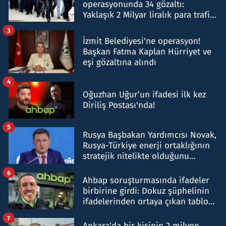
operasyonunda 34 gözaltı:
Yaklaşık 2 Milyar liralık para trafiği
tespit edildi
3
İzmit Belediyesi'ne operasyon!
Başkan Fatma Kaplan Hürriyet ve
eşi gözaltına alındı
4
Oğuzhan Uğur’un ifadesi ilk kez
Diriliş Postası'nda!
5
Rusya Başbakan Yardımcısı Novak,
Rusya-Türkiye enerji ortaklığının
stratejik nitelikte olduğunu
belirtti
6
Ahbap soruşturmasında ifadeler
birbirine girdi: Dokuz şüphelinin
ifadelerinden ortaya çıkan tablo
şok etti
7
Ankara'da bir kişinin 2 milyon