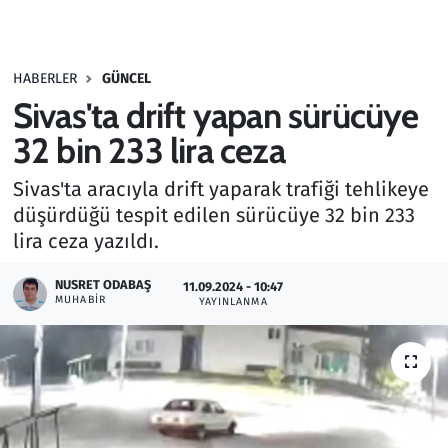
Gündem
HABERLER
GÜNCEL
Haber
Sivas'ta drift yapan sürücüye
Kültür Sanat
32 bin 233 lira ceza
Sivas'ta aracıyla drift yaparak trafiği tehlikeye
Kurumsal Haberler
düşürdüğü tespit edilen sürücüye 32 bin 233
lira ceza yazıldı.
Lezzet Durağı
NUSRET ODABAŞ
11.09.2024 - 10:47
Memur ve Kamu
MUHABIR
YAYINLANMA
Otomobil
Oyun
Ramazan