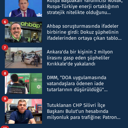
Rusya Başbakan Yardımcısı Novak,
Rusya-Türkiye enerji ortaklığının
stratejik nitelikte olduğunu
belirtti
6
Ahbap soruşturmasında ifadeler
birbirine girdi: Dokuz şüphelinin
ifadelerinden ortaya çıkan tablo
şok etti
7
Ankara'da bir kişinin 2 milyon
lirasını gasp eden şüpheliler
Kırıkkale'de yakalandı
8
DMM, "DOA uygulamasında
vatandaşlara ödenen iade
tutarlarının düşürüldüğü"
iddiasını yalanladı
9
Tutuklanan CHP Silivri İlçe
Başkanı Bulut'un hesabında
milyonluk para trafiğine: Patron
talimat verdi, ben gönderdim