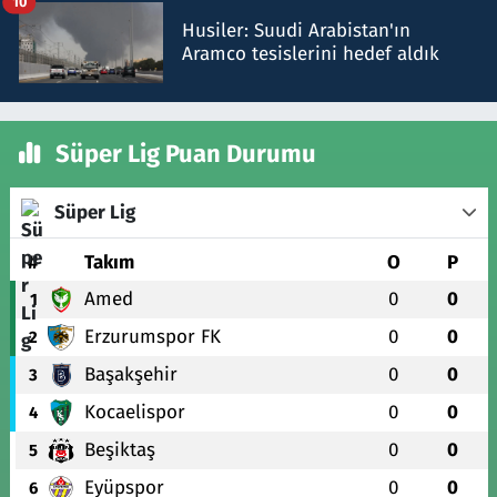
10
Husiler: Suudi Arabistan'ın
Aramco tesislerini hedef aldık
Süper Lig Puan Durumu
Süper Lig
#
Takım
O
P
Amed
0
0
1
Erzurumspor FK
0
0
2
Başakşehir
0
0
3
Kocaelispor
0
0
4
Beşiktaş
0
0
5
Eyüpspor
0
0
6