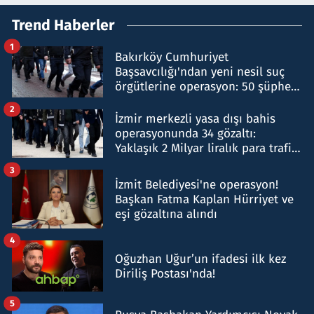
Trend Haberler
1
Bakırköy Cumhuriyet
Başsavcılığı'ndan yeni nesil suç
örgütlerine operasyon: 50 şüpheli
hakkında gözaltı kararı
2
İzmir merkezli yasa dışı bahis
operasyonunda 34 gözaltı:
Yaklaşık 2 Milyar liralık para trafiği
tespit edildi
3
İzmit Belediyesi'ne operasyon!
Başkan Fatma Kaplan Hürriyet ve
eşi gözaltına alındı
4
Oğuzhan Uğur’un ifadesi ilk kez
Diriliş Postası'nda!
5