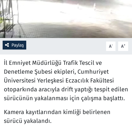
Resmi İlanlar
Rüya Tabirleri
Sağlık
Paylaş
-
+
A
A
Savunma Sanayi
İl Emniyet Müdürlüğü Trafik Tescil ve
Denetleme Şubesi ekipleri, Cumhuriyet
Seçim 2023
Üniversitesi Yerleşkesi Eczacılık Fakültesi
otoparkında aracıyla drift yaptığı tespit edilen
Spor
sürücünün yakalanması için çalışma başlattı.
Teknoloji ve Bilim
Kamera kayıtlarından kimliği belirlenen
Televizyon
sürücü yakalandı.