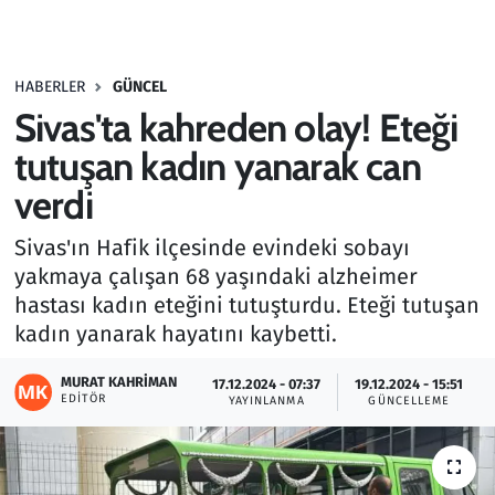
Gündem
HABERLER
GÜNCEL
Haber
Sivas'ta kahreden olay! Eteği
Kültür Sanat
tutuşan kadın yanarak can
verdi
Kurumsal Haberler
Sivas'ın Hafik ilçesinde evindeki sobayı
Lezzet Durağı
yakmaya çalışan 68 yaşındaki alzheimer
hastası kadın eteğini tutuşturdu. Eteği tutuşan
Memur ve Kamu
kadın yanarak hayatını kaybetti.
Otomobil
MURAT KAHRIMAN
17.12.2024 - 07:37
19.12.2024 - 15:51
EDITÖR
YAYINLANMA
GÜNCELLEME
Oyun
Ramazan