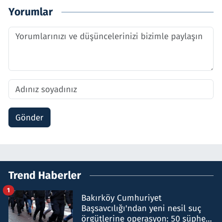
Yorumlar
Gönder
Trend Haberler
1
Bakırköy Cumhuriyet
Başsavcılığı'ndan yeni nesil suç
örgütlerine operasyon: 50 şüpheli