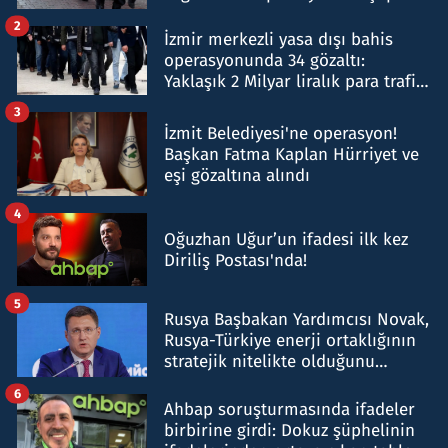
hakkında gözaltı kararı
2
İzmir merkezli yasa dışı bahis
operasyonunda 34 gözaltı:
Yaklaşık 2 Milyar liralık para trafiği
tespit edildi
3
İzmit Belediyesi'ne operasyon!
Başkan Fatma Kaplan Hürriyet ve
eşi gözaltına alındı
4
Oğuzhan Uğur’un ifadesi ilk kez
Diriliş Postası'nda!
5
Rusya Başbakan Yardımcısı Novak,
Rusya-Türkiye enerji ortaklığının
stratejik nitelikte olduğunu
belirtti
6
Ahbap soruşturmasında ifadeler
birbirine girdi: Dokuz şüphelinin