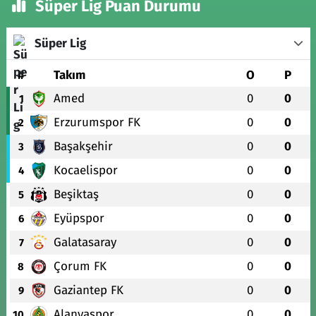
Süper Lig Puan Durumu
Süper Lig
#
Takım
O
P
Amed
0
0
1
Erzurumspor FK
0
0
2
Başakşehir
0
0
3
Kocaelispor
0
0
4
Beşiktaş
0
0
5
Eyüpspor
0
0
6
Galatasaray
0
0
7
Çorum FK
0
0
8
Gaziantep FK
0
0
9
Alanyaspor
0
0
10