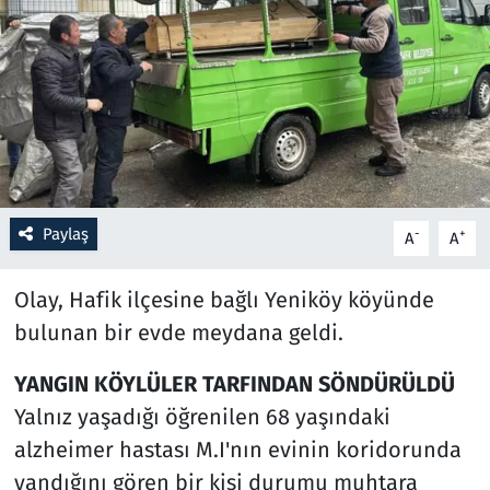
Resmi İlanlar
Rüya Tabirleri
Sağlık
Savunma Sanayi
Paylaş
-
+
A
A
Seçim 2023
Olay, Hafik ilçesine bağlı Yeniköy köyünde
Spor
bulunan bir evde meydana geldi.
YANGIN KÖYLÜLER TARFINDAN SÖNDÜRÜLDÜ
Teknoloji ve Bilim
Yalnız yaşadığı öğrenilen 68 yaşındaki
Televizyon
alzheimer hastası M.I'nın evinin koridorunda
yandığını gören bir kişi durumu muhtara