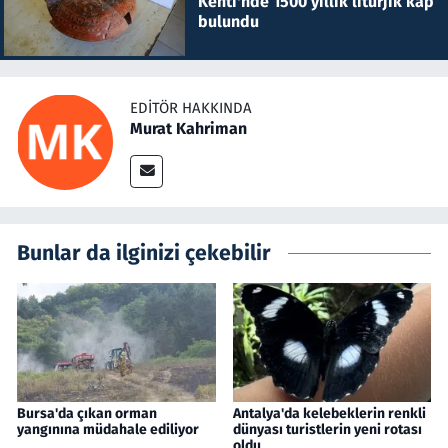
Kenti'nde 1500 yıllık litürjik kap
bulundu
EDITÖR HAKKINDA
Murat Kahriman
Bunlar da ilginizi çekebilir
Bursa'da çıkan orman
Antalya'da kelebeklerin renkli
yangınına müdahale ediliyor
dünyası turistlerin yeni rotası
oldu