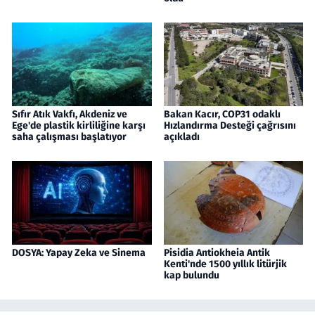
Sıfır Atık Vakfı, Akdeniz ve
Bakan Kacır, COP31 odaklı
Ege'de plastik kirliliğine karşı
Hızlandırma Desteği çağrısını
saha çalışması başlatıyor
açıkladı
DOSYA: Yapay Zeka ve Sinema
Pisidia Antiokheia Antik
Kenti'nde 1500 yıllık litürjik
kap bulundu