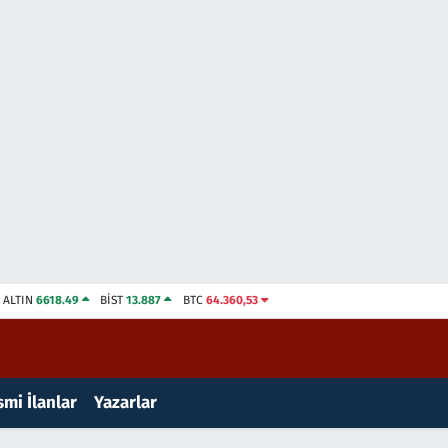
ALTIN
6618.49
BİST
13.887
BTC
64.360,53
mi İlanlar
Yazarlar