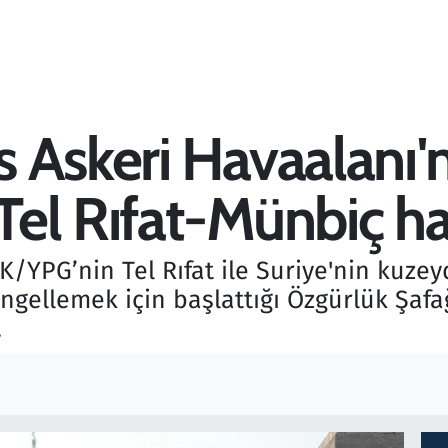
 Askeri Havaalanı'n
l Rıfat-Münbiç hat
K/YPG’nin Tel Rıfat ile Suriye'nin kuze
engellemek için başlattığı Özgürlük Şa
.