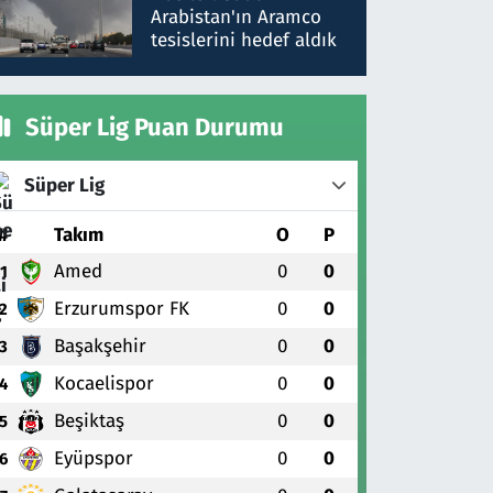
gönderdim
Arabistan'ın Aramco
tesislerini hedef aldık
Süper Lig Puan Durumu
Süper Lig
#
Takım
O
P
Amed
0
0
1
Erzurumspor FK
0
0
2
Başakşehir
0
0
3
Kocaelispor
0
0
4
Beşiktaş
0
0
5
Eyüpspor
0
0
6