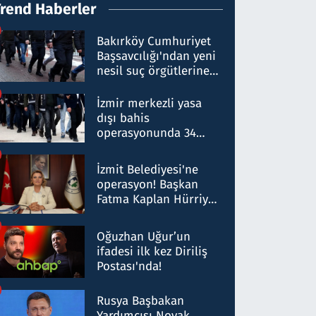
Trend Haberler
Bakırköy Cumhuriyet
Başsavcılığı'ndan yeni
nesil suç örgütlerine
operasyon: 50 şüpheli
hakkında gözaltı kararı
İzmir merkezli yasa
dışı bahis
operasyonunda 34
gözaltı: Yaklaşık 2
Milyar liralık para
İzmit Belediyesi'ne
trafiği tespit edildi
operasyon! Başkan
Fatma Kaplan Hürriyet
ve eşi gözaltına alındı
Oğuzhan Uğur’un
ifadesi ilk kez Diriliş
Postası'nda!
Rusya Başbakan
Yardımcısı Novak,