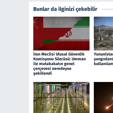
Bunlar da ilginizi çekebilir
İran Meclisi Ulusal Güvenlik
Yunanista
Komisyonu Sözcüsü: Umman
yangınlard
ile mutabakatın genel
kullanılam
çerçevesi neredeyse
şekillendi