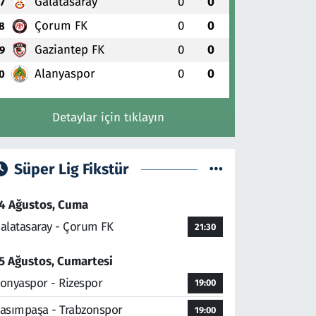
Galatasaray
0
0
7
Çorum FK
0
0
8
Gaziantep FK
0
0
9
Alanyaspor
0
0
0
Detaylar için tıklayın
Süper Lig Fikstür
4 Ağustos, Cuma
alatasaray - Çorum FK
21:30
5 Ağustos, Cumartesi
onyaspor - Rizespor
19:00
asımpaşa - Trabzonspor
19:00