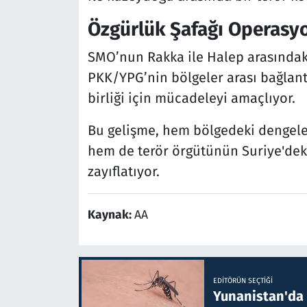
Özgürlük Şafağı Operasy
SMO’nun Rakka ile Halep arasındaki
PKK/YPG’nin bölgeler arası bağlant
birliği için mücadeleyi amaçlıyor.
Bu gelişme, hem bölgedeki dengeler
hem de terör örgütünün Suriye'deki 
zayıflatıyor.
Kaynak:
AA
EDITÖRÜN SEÇTIĞI
Yunanistan'da B