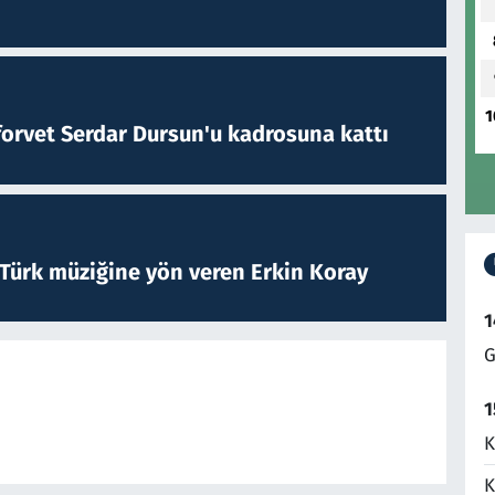
1
forvet Serdar Dursun'u kadrosuna kattı
 Türk müziğine yön veren Erkin Koray
1
G
1
K
K