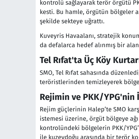
kontrolü sağlayarak terör örgütü PK
kesti. Bu hamle, örgütün bölgeler ar
şekilde sekteye uğrattı.
Kuveyris Havaalanı, stratejik konu
da defalarca hedef alınmış bir alan 
Tel Rıfat'ta Üç Köy Kurtar
SMO, Tel Rıfat sahasında düzenled
teröristlerinden temizleyerek bölge 
Rejimin ve PKK/YPG'nin İş
Rejim güçlerinin Halep’te SMO ka
istemesi üzerine, örgüt bölgeye ağır
kontrolündeki bölgelerin PKK/YPG’y
ile kuzeydoğu arasında bir terör k