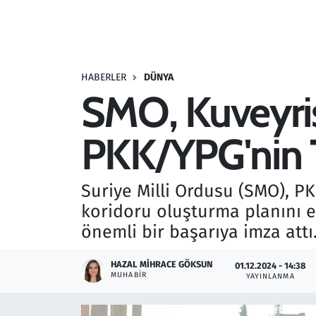
Resmi İlanlar
Rüya Tabirleri
HABERLER
DÜNYA
SMO, Kuveyris
Sağlık
PKK/YPG'nin Te
Savunma Sanayi
Seçim 2023
Suriye Milli Ordusu (SMO), PK
koridoru oluşturma planını 
Spor
önemli bir başarıya imza attı
Teknoloji ve Bilim
HAZAL MIHRACE GÖKSUN
01.12.2024 - 14:38
MUHABIR
YAYINLANMA
Televizyon