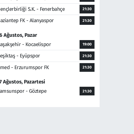
ençlerbirliği S.K. - Fenerbahçe
21:30
aziantep FK - Alanyaspor
21:30
6 Ağustos, Pazar
aşakşehir - Kocaelispor
19:00
eşiktaş - Eyüpspor
21:30
med - Erzurumspor FK
21:30
7 Ağustos, Pazartesi
amsunspor - Göztepe
21:30