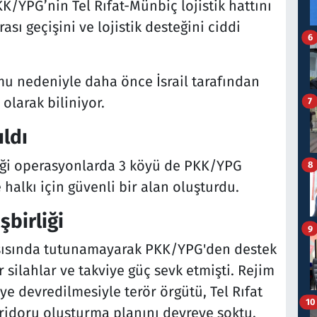
K/YPG’nin Tel Rıfat-Münbiç lojistik hattını
ası geçişini ve lojistik desteğini ciddi
6
mu nedeniyle daha önce İsrail tarafından
olarak biliniyor.
7
ıldı
iği operasyonlarda 3 köyü de PKK/YPG
8
halkı için güvenli bir alan oluşturdu.
birliği
9
rşısında tutunamayarak PKK/YPG'den destek
 silahlar ve takviye güç sevk etmişti. Rejim
e devredilmesiyle terör örgütü, Tel Rıfat
10
oridoru oluşturma planını devreye soktu.