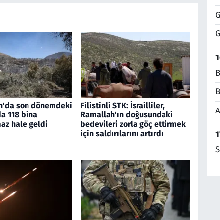
G
G
1
B
B
n'da son dönemdeki
Filistinli STK: İsrailliler,
A
a 118 bina
Ramallah'ın doğusundaki
az hale geldi
bedevileri zorla göç ettirmek
için saldırılarını artırdı
1
S