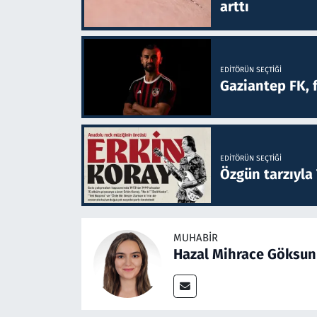
arttı
EDITÖRÜN SEÇTIĞI
Gaziantep FK, 
EDITÖRÜN SEÇTIĞI
Özgün tarzıyla
MUHABIR
Hazal Mihrace Göksun