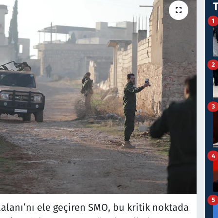
1
2
3
4
5
alanı’nı ele geçiren SMO, bu kritik noktada