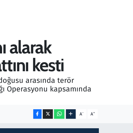
ı alarak
tını kesti
ydoğusu arasında terör
fağı Operasyonu kapsamında
-
+
A
A