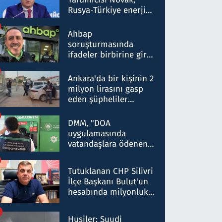
Rusya-Türkiye enerji
ortaklığının stratejik
nitelikte olduğunu
Ahbap
belirtti
soruşturmasında
ifadeler birbirine girdi:
Dokuz şüphelinin
ifadelerinden ortaya
Ankara'da bir kişinin 2
çıkan tablo şok etti
milyon lirasını gasp
eden şüpheliler
Kırıkkale'de yakalandı
DMM, "DOA
uygulamasında
vatandaşlara ödenen
iade tutarlarının
düşürüldüğü" iddiasını
Tutuklanan CHP Silivri
yalanladı
İlçe Başkanı Bulut'un
hesabında milyonluk
para trafiğine: Patron
talimat verdi, ben
Husiler: Suudi