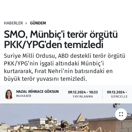
Gündem
HABERLER
GÜNDEM
Haber
SMO, Münbiç'i terör örgütü
Kültür Sanat
PKK/YPG'den temizledi
Suriye Milli Ordusu, ABD destekli terör örgütü
Kurumsal Haberler
PKK/YPG’nin işgali altındaki Münbiç’i
kurtararak, Fırat Nehri’nin batısındaki en
Lezzet Durağı
büyük terör yuvasını temizledi.
Memur ve Kamu
HAZAL MIHRACE GÖKSUN
09.12.2024 - 10:33
09.12.2024 - 10
MUHABIR
YAYINLANMA
GÜNCELLEM
Otomobil
Oyun
Ramazan