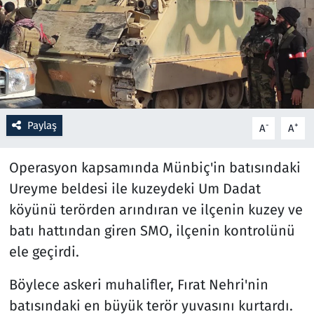
Resmi İlanlar
Rüya Tabirleri
Sağlık
Paylaş
-
+
A
A
Savunma Sanayi
Operasyon kapsamında Münbiç'in batısındaki
Seçim 2023
Ureyme beldesi ile kuzeydeki Um Dadat
köyünü terörden arındıran ve ilçenin kuzey ve
Spor
batı hattından giren SMO, ilçenin kontrolünü
Teknoloji ve Bilim
ele geçirdi.
Televizyon
Böylece askeri muhalifler, Fırat Nehri'nin
batısındaki en büyük terör yuvasını kurtardı.