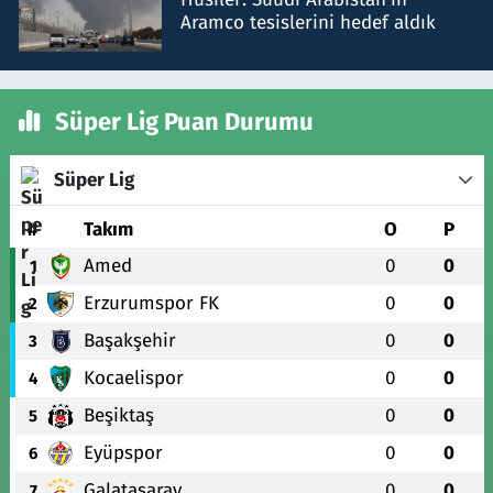
Aramco tesislerini hedef aldık
Süper Lig Puan Durumu
Süper Lig
#
Takım
O
P
Amed
0
0
1
Erzurumspor FK
0
0
2
Başakşehir
0
0
3
Kocaelispor
0
0
4
Beşiktaş
0
0
5
Eyüpspor
0
0
6
Galatasaray
0
0
7