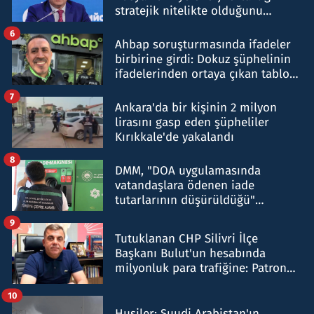
stratejik nitelikte olduğunu
belirtti
6
Ahbap soruşturmasında ifadeler
birbirine girdi: Dokuz şüphelinin
ifadelerinden ortaya çıkan tablo
şok etti
7
Ankara'da bir kişinin 2 milyon
lirasını gasp eden şüpheliler
Kırıkkale'de yakalandı
8
DMM, "DOA uygulamasında
vatandaşlara ödenen iade
tutarlarının düşürüldüğü"
iddiasını yalanladı
9
Tutuklanan CHP Silivri İlçe
Başkanı Bulut'un hesabında
milyonluk para trafiğine: Patron
talimat verdi, ben gönderdim
10
Husiler: Suudi Arabistan'ın