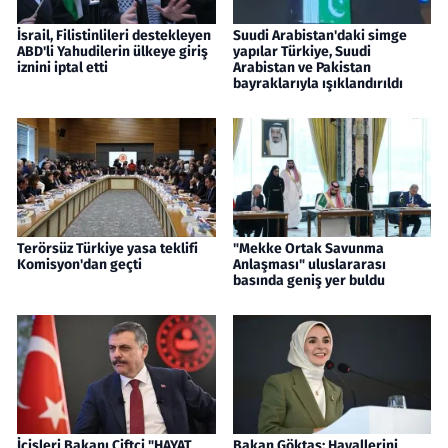
İsrail, Filistinlileri destekleyen
Suudi Arabistan'daki simge
ABD'li Yahudilerin ülkeye giriş
yapılar Türkiye, Suudi
iznini iptal etti
Arabistan ve Pakistan
bayraklarıyla ışıklandırıldı
Terörsüz Türkiye yasa teklifi
"Mekke Ortak Savunma
Komisyon'dan geçti
Anlaşması" uluslararası
basında geniş yer buldu
İçişleri Bakanı Çiftçi "HAYAT
Bakan Göktaş: Hayallerini