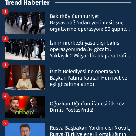
Trend Haberler
1
Bakırköy Cumhuriyet
Başsavcılığı'ndan yeni nesil suç
örgütlerine operasyon: 50 şüpheli
hakkında gözaltı kararı
2
İzmir merkezli yasa dışı bahis
operasyonunda 34 gözaltı:
Yaklaşık 2 Milyar liralık para trafiği
tespit edildi
3
İzmit Belediyesi'ne operasyon!
Başkan Fatma Kaplan Hürriyet ve
eşi gözaltına alındı
4
Oğuzhan Uğur’un ifadesi ilk kez
Diriliş Postası'nda!
5
Rusya Başbakan Yardımcısı Novak,
Rusya-Türkiye enerji ortaklığının