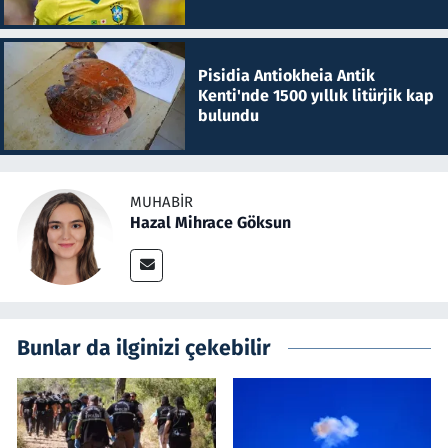
Pisidia Antiokheia Antik
Kenti'nde 1500 yıllık litürjik kap
bulundu
MUHABIR
Hazal Mihrace Göksun
Bunlar da ilginizi çekebilir