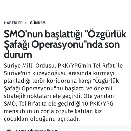
Gündem
HABERLER
GÜNDEM
Haber
SMO'nun başlattığı "Özgürlük
Kültür Sanat
Şafağı Operasyonu"nda son
durum
Kurumsal Haberler
Suriye Milli Ordusu, PKK/YPG'nin Tel Rıfat ile
Lezzet Durağı
Suriye'nin kuzeydoğusu arasında kurmayı
planladığı terör koridoruna karşı "Özgürlük
Memur ve Kamu
Şafağı Operasyonu"nu başlattı ve önemli
stratejik noktaları ele geçirdi. Öte yandan
Otomobil
SMO, Tel Rıfat'ta ele geçirdiği 10 PKK/YPG
mensubunun zorla örgüte katılan kız
Oyun
çocukları olduğunu açıkladı.
Ramazan