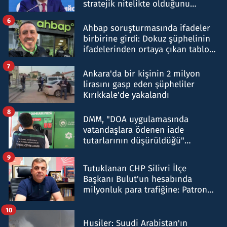
stratejik nitelikte olduğunu
belirtti
6
Ahbap soruşturmasında ifadeler
birbirine girdi: Dokuz şüphelinin
ifadelerinden ortaya çıkan tablo
şok etti
7
Ankara'da bir kişinin 2 milyon
lirasını gasp eden şüpheliler
Kırıkkale'de yakalandı
8
DMM, "DOA uygulamasında
vatandaşlara ödenen iade
tutarlarının düşürüldüğü"
iddiasını yalanladı
9
Tutuklanan CHP Silivri İlçe
Başkanı Bulut'un hesabında
milyonluk para trafiğine: Patron
talimat verdi, ben gönderdim
10
Husiler: Suudi Arabistan'ın