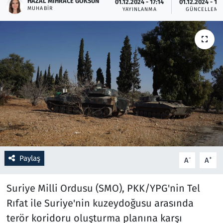
HAZAL MIHRACE GÖKSUN
01.12.2024 - 17:14
01.12.2024 - 17
MUHABIR
YAYINLANMA
GÜNCELLEME
Resmi İlanlar
Rüya Tabirleri
Sağlık
Savunma Sanayi
Seçim 2023
Spor
Paylaş
-
+
A
A
Teknoloji ve Bilim
Suriye Milli Ordusu (SMO), PKK/YPG'nin Tel
Televizyon
Rıfat ile Suriye'nin kuzeydoğusu arasında
terör koridoru oluşturma planına karşı