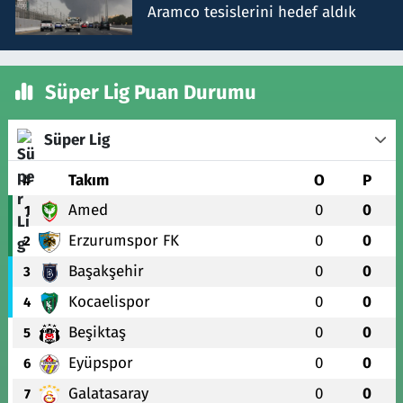
Aramco tesislerini hedef aldık
Süper Lig Puan Durumu
Süper Lig
#
Takım
O
P
Amed
0
0
1
Erzurumspor FK
0
0
2
Başakşehir
0
0
3
Kocaelispor
0
0
4
Beşiktaş
0
0
5
Eyüpspor
0
0
6
Galatasaray
0
0
7