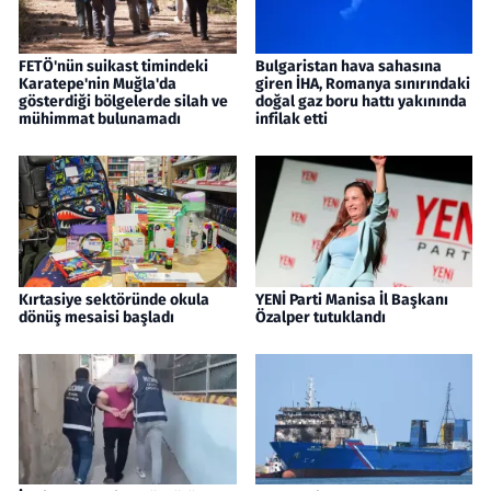
FETÖ'nün suikast timindeki
Bulgaristan hava sahasına
Karatepe'nin Muğla'da
giren İHA, Romanya sınırındaki
gösterdiği bölgelerde silah ve
doğal gaz boru hattı yakınında
mühimmat bulunamadı
infilak etti
Kırtasiye sektöründe okula
YENİ Parti Manisa İl Başkanı
dönüş mesaisi başladı
Özalper tutuklandı