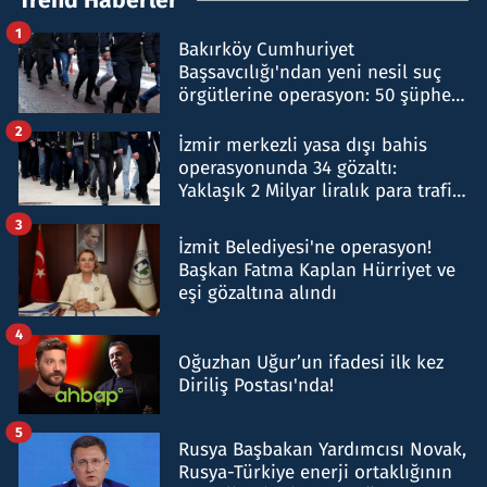
Trend Haberler
1
Bakırköy Cumhuriyet
Başsavcılığı'ndan yeni nesil suç
örgütlerine operasyon: 50 şüpheli
hakkında gözaltı kararı
2
İzmir merkezli yasa dışı bahis
operasyonunda 34 gözaltı:
Yaklaşık 2 Milyar liralık para trafiği
tespit edildi
3
İzmit Belediyesi'ne operasyon!
Başkan Fatma Kaplan Hürriyet ve
eşi gözaltına alındı
4
Oğuzhan Uğur’un ifadesi ilk kez
Diriliş Postası'nda!
5
Rusya Başbakan Yardımcısı Novak,
Rusya-Türkiye enerji ortaklığının