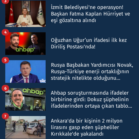
3
İzmit Belediyesi'ne operasyon!
Başkan Fatma Kaplan Hürriyet ve
eşi gözaltına alındı
4
Oğuzhan Uğur’un ifadesi ilk kez
Diriliş Postası'nda!
5
Rusya Başbakan Yardımcısı Novak,
Rusya-Türkiye enerji ortaklığının
stratejik nitelikte olduğunu
belirtti
6
Ahbap soruşturmasında ifadeler
birbirine girdi: Dokuz şüphelinin
ifadelerinden ortaya çıkan tablo
şok etti
7
Ankara'da bir kişinin 2 milyon
lirasını gasp eden şüpheliler
Kırıkkale'de yakalandı