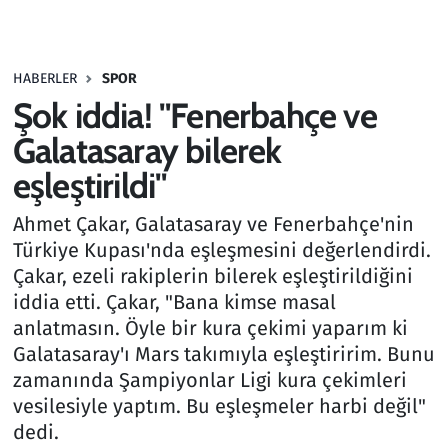
Gündem
HABERLER
SPOR
Haber
Şok iddia! "Fenerbahçe ve
Kültür Sanat
Galatasaray bilerek
eşleştirildi"
Kurumsal Haberler
Ahmet Çakar, Galatasaray ve Fenerbahçe'nin
Lezzet Durağı
Türkiye Kupası'nda eşleşmesini değerlendirdi.
Çakar, ezeli rakiplerin bilerek eşleştirildiğini
Memur ve Kamu
iddia etti. Çakar, "Bana kimse masal
anlatmasın. Öyle bir kura çekimi yaparım ki
Otomobil
Galatasaray'ı Mars takımıyla eşleştiririm. Bunu
zamanında Şampiyonlar Ligi kura çekimleri
Oyun
vesilesiyle yaptım. Bu eşleşmeler harbi değil"
dedi.
Ramazan