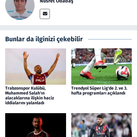
Nusret Odabaş
Bunlar da ilginizi çekebilir
Trabzonspor Kulübü,
Trendyol Süper Lig'de 2. ve 3.
Muhammed Salah'ın
hafta programları açıklandı
alacaklarına ilişkin haciz
iddialarını yalanladı