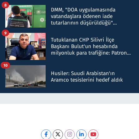
8
DMM, "DOA uygulamasında
vatandaşlara ödenen iade
tutarlarının düşürüldüğü"
iddiasını yalanladı
9
Tutuklanan CHP Silivri İlçe
Başkanı Bulut'un hesabında
milyonluk para trafiğine: Patron
talimat verdi, ben gönderdim
10
Husiler: Suudi Arabistan'ın
Aramco tesislerini hedef aldık