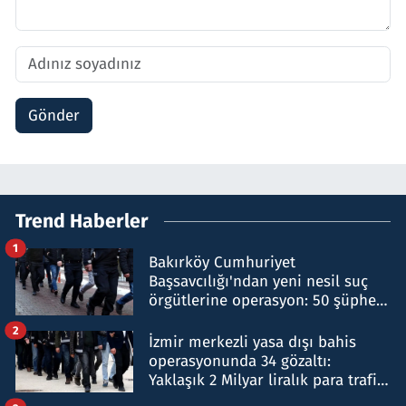
Gönder
Trend Haberler
1
Bakırköy Cumhuriyet
Başsavcılığı'ndan yeni nesil suç
örgütlerine operasyon: 50 şüpheli
hakkında gözaltı kararı
2
İzmir merkezli yasa dışı bahis
operasyonunda 34 gözaltı:
Yaklaşık 2 Milyar liralık para trafiği
tespit edildi