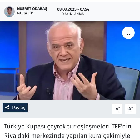
NUSRET ODABAŞ
08.03.2025 - 07:54
MUHABIR
Resmi İlanlar
YAYINLANMA
Rüya Tabirleri
Sağlık
Savunma Sanayi
Seçim 2023
Spor
Paylaş
-
+
A
A
Teknoloji ve Bilim
Türkiye Kupası çeyrek tur eşleşmeleri TFF'nin
Televizyon
Riva'daki merkezinde yapılan kura çekimiyle