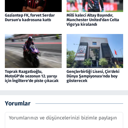
Gaziantep FK, forvet Serdar
Milli kaleci Altay Bayındır,
Dursun'u kadrosuna kattı
Manchester United'dan Celta
Vigo'ya kiralandı
Toprak Razgatlıoğlu,
Gençlerbirliği Lisesi, Çin'deki
MotoGP'de sezonun 12. yarışı
Dünya Şampiyonası'nda boy
için İngiltere'de piste çıkacak
gösterecek
Yorumlar