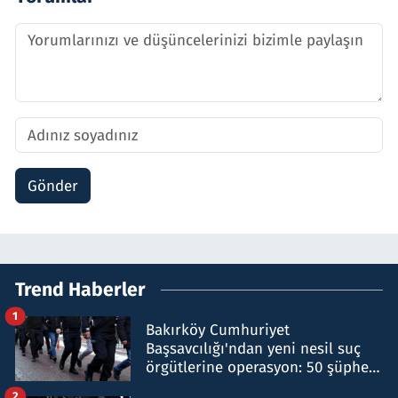
Gönder
Trend Haberler
1
Bakırköy Cumhuriyet
Başsavcılığı'ndan yeni nesil suç
örgütlerine operasyon: 50 şüpheli
hakkında gözaltı kararı
2