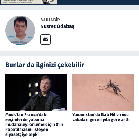
MUHABIR
Nusret Odabaş
Bunlar da ilginizi çekebilir
Musk’tan Fransa'daki
Yunanistan'da Batı Nil virüsü
seçimlerde yabancı
vakaları geçen yıla göre arttı
müdahaleyi önlemek için X’in
kapatılmasını isteyen
siyasetçiye tepki