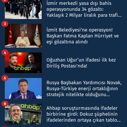
İzmir merkezli yasa dışı bahis
operasyonunda 34 gözaltı:
Yaklaşık 2 Milyar liralık para trafiği
tespit edildi
3
İzmit Belediyesi'ne operasyon!
Başkan Fatma Kaplan Hürriyet ve
eşi gözaltına alındı
4
Oğuzhan Uğur’un ifadesi ilk kez
Diriliş Postası'nda!
5
Rusya Başbakan Yardımcısı Novak,
Rusya-Türkiye enerji ortaklığının
stratejik nitelikte olduğunu
belirtti
6
Ahbap soruşturmasında ifadeler
birbirine girdi: Dokuz şüphelinin
ifadelerinden ortaya çıkan tablo
şok etti