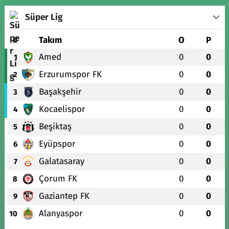
Süper Lig
#
Takım
O
P
Amed
0
0
1
Erzurumspor FK
0
0
2
Başakşehir
0
0
3
Kocaelispor
0
0
4
Beşiktaş
0
0
5
Eyüpspor
0
0
6
Galatasaray
0
0
7
Çorum FK
0
0
8
Gaziantep FK
0
0
9
Alanyaspor
0
0
10