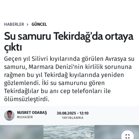
Gündem
HABERLER
GÜNCEL
Haber
Su samuru Tekirdağ'da ortaya
Kültür Sanat
çıktı
Geçen yıl Silivri kıyılarında görülen Avrasya su
Kurumsal Haberler
samuru, Marmara Denizi'nin kirlilik sorununa
rağmen bu yıl Tekirdağ kıyılarında yeniden
Lezzet Durağı
gözlemlendi. İki su samurunu gören
Memur ve Kamu
Tekirdağlılar bu anı cep telefonları ile
ölümsüzleştirdi.
Otomobil
NUSRET ODABAŞ
30.08.2025 - 12:10
MUHABIR
YAYINLANMA
Oyun
Ramazan