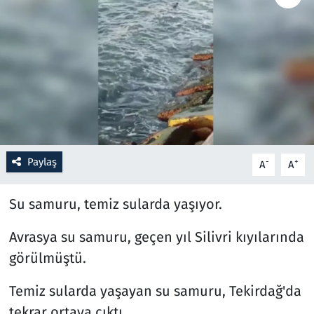
Resmi İlanlar
Rüya Tabirleri
Sağlık
Savunma Sanayi
Paylaş
-
+
A
A
Seçim 2023
Su samuru, temiz sularda yaşıyor.
Spor
Avrasya su samuru, geçen yıl Silivri kıyılarında
Teknoloji ve Bilim
görülmüştü.
Televizyon
Temiz sularda yaşayan su samuru, Tekirdağ'da
tekrar ortaya çıktı.