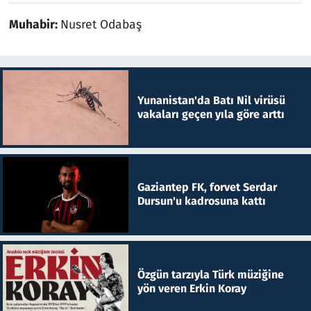
Muhabir:
Nusret Odabaş
Yunanistan'da Batı Nil virüsü
vakaları geçen yıla göre arttı
Gaziantep FK, forvet Serdar
Dursun'u kadrosuna kattı
Özgün tarzıyla Türk müziğine
yön veren Erkin Koray