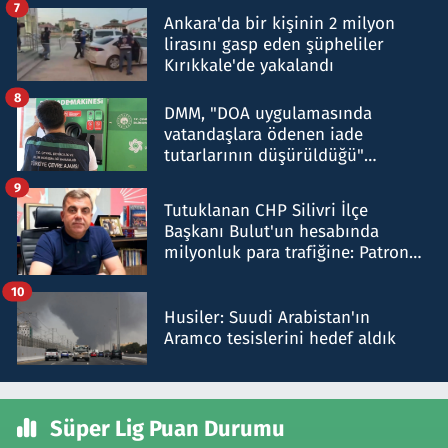
7
Ankara'da bir kişinin 2 milyon
lirasını gasp eden şüpheliler
Kırıkkale'de yakalandı
8
DMM, "DOA uygulamasında
vatandaşlara ödenen iade
tutarlarının düşürüldüğü"
iddiasını yalanladı
9
Tutuklanan CHP Silivri İlçe
Başkanı Bulut'un hesabında
milyonluk para trafiğine: Patron
talimat verdi, ben gönderdim
10
Husiler: Suudi Arabistan'ın
Aramco tesislerini hedef aldık
Süper Lig Puan Durumu