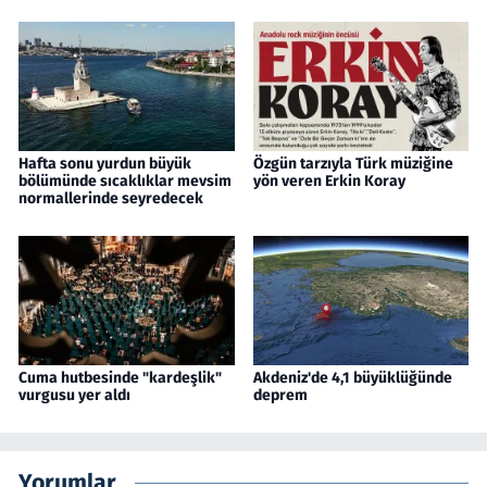
Hafta sonu yurdun büyük
Özgün tarzıyla Türk müziğine
bölümünde sıcaklıklar mevsim
yön veren Erkin Koray
normallerinde seyredecek
Cuma hutbesinde "kardeşlik"
Akdeniz'de 4,1 büyüklüğünde
vurgusu yer aldı
deprem
Yorumlar