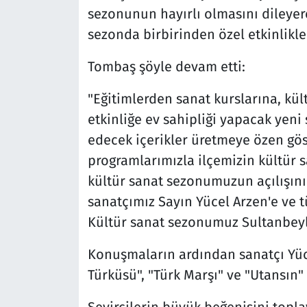
sezonunun hayırlı olmasını dileyere
sezonda birbirinden özel etkinlikler
Tombaş şöyle devam etti:
"Eğitimlerden sanat kurslarına, kül
etkinliğe ev sahipliği yapacak yen
edecek içerikler üretmeye özen gö
programlarımızla ilçemizin kültür s
kültür sanat sezonumuzun açılışını 
sanatçımız Sayın Yücel Arzen'e ve 
Kültür sanat sezonumuz Sultanbeyli
Konuşmaların ardından sanatçı Yüce
Türküsü", "Türk Marşı" ve "Utansın" 
Seyircilerin büyük beğenisini topla