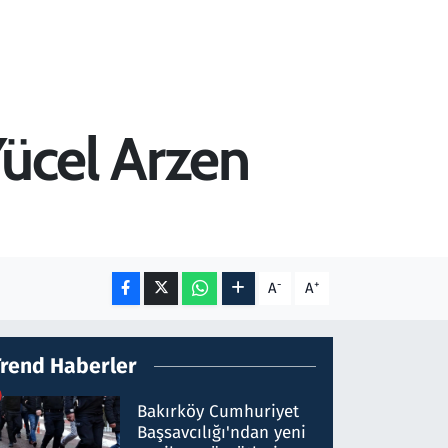
Yücel Arzen
-
+
A
A
Trend Haberler
Bakırköy Cumhuriyet
Başsavcılığı'ndan yeni