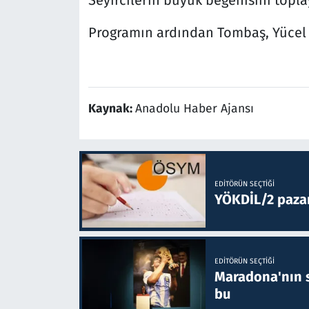
Programın ardından Tombaş, Yücel A
Kaynak:
Anadolu Haber Ajansı
EDITÖRÜN SEÇTIĞI
YÖKDİL/2 paza
EDITÖRÜN SEÇTIĞI
Maradona'nın s
bu