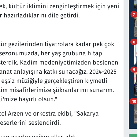
k, kültür iklimini zenginleştirmek için yeni
 hazırladıklarını dile getirdi.
7
8
tür gezilerinden tiyatrolara kadar pek çok
i sezonumuzda, her yaş grubuna hitap
sterdik. Kadim medeniyetimizden beslenen
9
anat anlayışına katkı sunacağız. 2024-2025
eşsiz müziğiyle gerçekleştiren kıymetli
tüm misafirlerimize şükranlarımı sunarım.
'mize hayırlı olsun."
10
l Arzen ve orkestra ekibi, "Sakarya
eserlerini seslendirdi.
yan eserler yoğun alkış aldı.