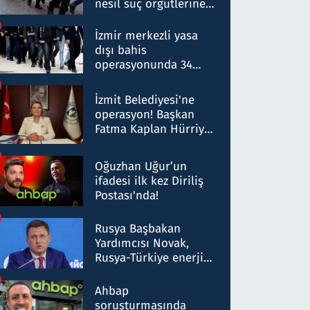
nesil suç örgütlerine
operasyon: 50 şüpheli
hakkında gözaltı kararı
İzmir merkezli yasa
dışı bahis
operasyonunda 34
gözaltı: Yaklaşık 2
Milyar liralık para
İzmit Belediyesi'ne
trafiği tespit edildi
operasyon! Başkan
Fatma Kaplan Hürriyet
ve eşi gözaltına alındı
Oğuzhan Uğur’un
ifadesi ilk kez Diriliş
Postası'nda!
Rusya Başbakan
Yardımcısı Novak,
Rusya-Türkiye enerji
ortaklığının stratejik
nitelikte olduğunu
Ahbap
belirtti
soruşturmasında