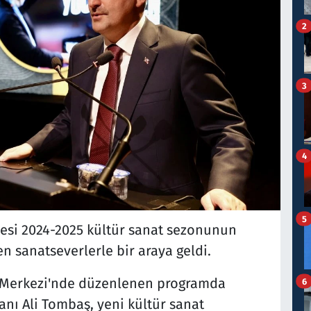
2
3
4
5
yesi 2024-2025 kültür sanat sezonunun
en sanatseverlerle bir araya geldi.
r Merkezi'nde düzenlenen programda
6
nı Ali Tombaş, yeni kültür sanat