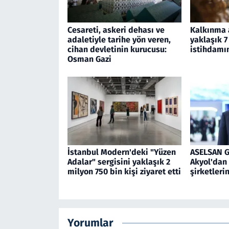
Cesareti, askeri dehası ve
Kalkınma a
adaletiyle tarihe yön veren,
yaklaşık 7
cihan devletinin kurucusu:
istihdamın
Osman Gazi
İstanbul Modern'deki "Yüzen
ASELSAN 
Adalar" sergisini yaklaşık 2
Akyol'dan 
milyon 750 bin kişi ziyaret etti
şirketleri
Yorumlar