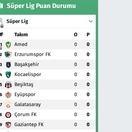
Süper Lig Puan Durumu
Süper Lig
#
Takım
O
P
Amed
0
0
1
Erzurumspor FK
0
0
2
Başakşehir
0
0
3
Kocaelispor
0
0
4
Beşiktaş
0
0
5
Eyüpspor
0
0
6
Galatasaray
0
0
7
Çorum FK
0
0
8
Gaziantep FK
0
0
9