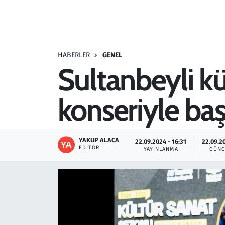
Resmi İlanlar
Rüya Tabirleri
HABERLER
GENEL
Sultanbeyli k
Sağlık
konseriyle baş
Savunma Sanayi
Seçim 2023
YAKUP ALACA
22.09.2024 - 16:31
22.09.2
EDITÖR
YAYINLANMA
GÜNC
Spor
Teknoloji ve Bilim
Televizyon