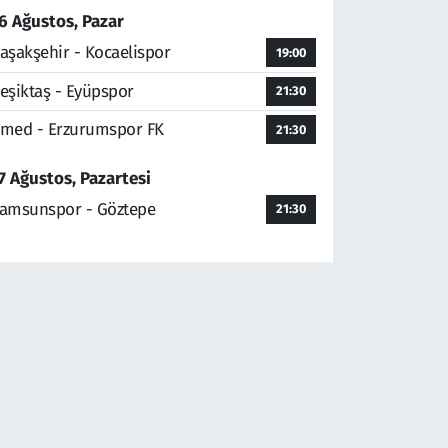
6 Ağustos, Pazar
aşakşehir - Kocaelispor
19:00
eşiktaş - Eyüpspor
21:30
med - Erzurumspor FK
21:30
7 Ağustos, Pazartesi
amsunspor - Göztepe
21:30