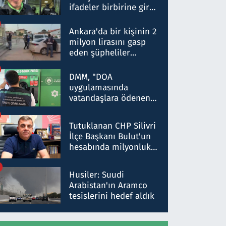
ifadeler birbirine girdi:
Dokuz şüphelinin
ifadelerinden ortaya
Ankara'da bir kişinin 2
çıkan tablo şok etti
milyon lirasını gasp
eden şüpheliler
Kırıkkale'de yakalandı
DMM, "DOA
uygulamasında
vatandaşlara ödenen
iade tutarlarının
düşürüldüğü" iddiasını
Tutuklanan CHP Silivri
yalanladı
İlçe Başkanı Bulut'un
hesabında milyonluk
para trafiğine: Patron
talimat verdi, ben
Husiler: Suudi
gönderdim
Arabistan'ın Aramco
tesislerini hedef aldık