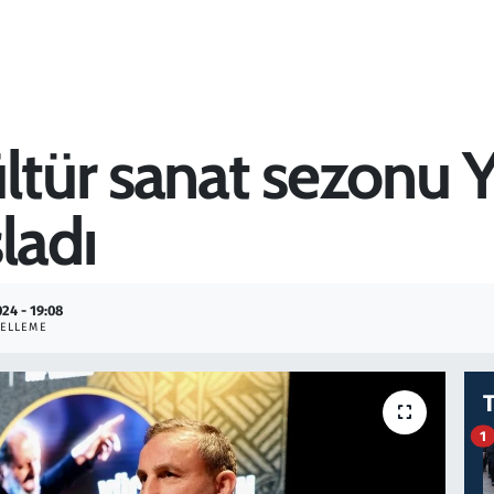
ültür sanat sezonu 
ladı
024 - 19:08
ELLEME
1