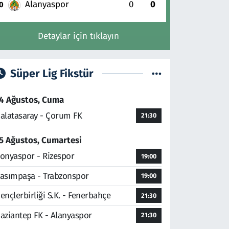
Alanyaspor
0
0
0
Detaylar için tıklayın
Süper Lig Fikstür
4 Ağustos, Cuma
alatasaray - Çorum FK
21:30
5 Ağustos, Cumartesi
onyaspor - Rizespor
19:00
asımpaşa - Trabzonspor
19:00
ençlerbirliği S.K. - Fenerbahçe
21:30
aziantep FK - Alanyaspor
21:30