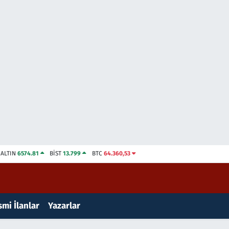
ALTIN
6574.81
BİST
13.799
BTC
64.360,53
mi İlanlar
Yazarlar