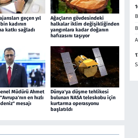
1
B
jansları geçen yıl
Ağaçların gövdesindeki
 bin kadının
halkalar iklim değişikliğinden
B
a katkı sağladı
yangınlara kadar doğanın
hafızasını taşıyor
A
1
S
Genel Müdürü Ahmet
Dünya'ya düşme tehlikesi
"Avrupa'nın en hızlı
bulunan NASA teleskobu için
ndeniz" mesajı
kurtarma operasyonu
başlatıldı