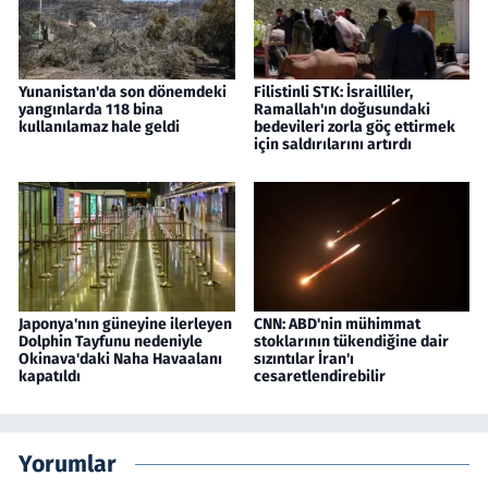
Yunanistan'da son dönemdeki
Filistinli STK: İsrailliler,
yangınlarda 118 bina
Ramallah'ın doğusundaki
kullanılamaz hale geldi
bedevileri zorla göç ettirmek
için saldırılarını artırdı
Japonya'nın güneyine ilerleyen
CNN: ABD'nin mühimmat
Dolphin Tayfunu nedeniyle
stoklarının tükendiğine dair
Okinava'daki Naha Havaalanı
sızıntılar İran'ı
kapatıldı
cesaretlendirebilir
Yorumlar