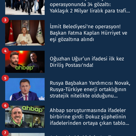
operasyonunda 34 gözaltı:
Yaklaşık 2 Milyar liralık para trafiği
tespit edildi
3
İzmit Belediyesi'ne operasyon!
Başkan Fatma Kaplan Hürriyet ve
eşi gözaltına alındı
4
Oğuzhan Uğur’un ifadesi ilk kez
Diriliş Postası'nda!
5
Rusya Başbakan Yardımcısı Novak,
Rusya-Türkiye enerji ortaklığının
stratejik nitelikte olduğunu
belirtti
6
Ahbap soruşturmasında ifadeler
birbirine girdi: Dokuz şüphelinin
ifadelerinden ortaya çıkan tablo
şok etti
7