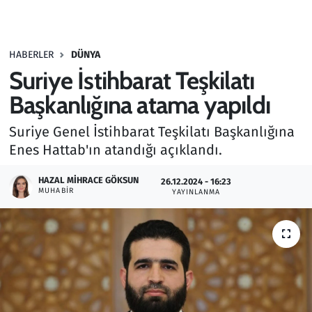
Gündem
HABERLER
DÜNYA
Haber
Suriye İstihbarat Teşkilatı
Kültür Sanat
Başkanlığına atama yapıldı
Suriye Genel İstihbarat Teşkilatı Başkanlığına
Kurumsal Haberler
Enes Hattab'ın atandığı açıklandı.
Lezzet Durağı
HAZAL MIHRACE GÖKSUN
26.12.2024 - 16:23
MUHABIR
YAYINLANMA
Memur ve Kamu
Otomobil
Oyun
Ramazan