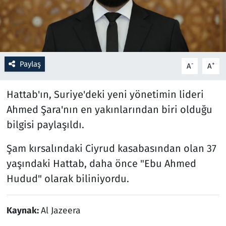
Resmi İlanlar
Rüya Tabirleri
Paylaş
-
+
A
A
Sağlık
Hattab'ın, Suriye'deki yeni yönetimin lideri
Savunma Sanayi
Ahmed Şara'nın en yakınlarından biri olduğu
bilgisi paylaşıldı.
Seçim 2023
Şam kırsalındaki Ciyrud kasabasından olan 37
Spor
yaşındaki Hattab, daha önce "Ebu Ahmed
Hudud" olarak biliniyordu.
Teknoloji ve Bilim
Televizyon
Kaynak:
Al Jazeera