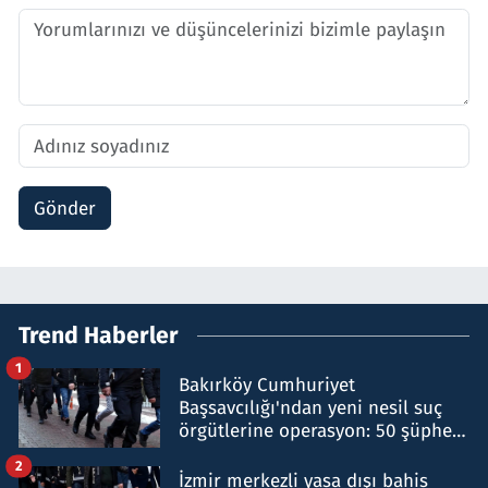
Gönder
Trend Haberler
1
Bakırköy Cumhuriyet
Başsavcılığı'ndan yeni nesil suç
örgütlerine operasyon: 50 şüpheli
hakkında gözaltı kararı
2
İzmir merkezli yasa dışı bahis