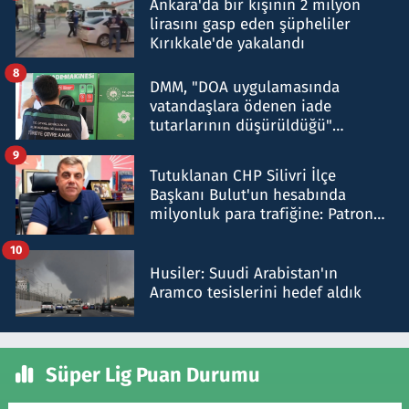
Ankara'da bir kişinin 2 milyon
lirasını gasp eden şüpheliler
Kırıkkale'de yakalandı
8
DMM, "DOA uygulamasında
vatandaşlara ödenen iade
tutarlarının düşürüldüğü"
iddiasını yalanladı
9
Tutuklanan CHP Silivri İlçe
Başkanı Bulut'un hesabında
milyonluk para trafiğine: Patron
talimat verdi, ben gönderdim
10
Husiler: Suudi Arabistan'ın
Aramco tesislerini hedef aldık
Süper Lig Puan Durumu