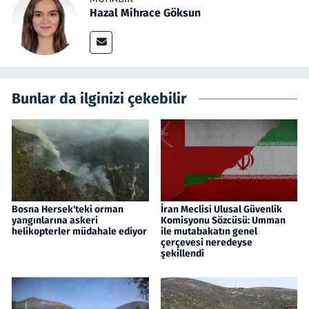
Hazal Mihrace Göksun
Bunlar da ilginizi çekebilir
Bosna Hersek'teki orman
İran Meclisi Ulusal Güvenlik
yangınlarına askeri
Komisyonu Sözcüsü: Umman
helikopterler müdahale ediyor
ile mutabakatın genel
çerçevesi neredeyse
şekillendi