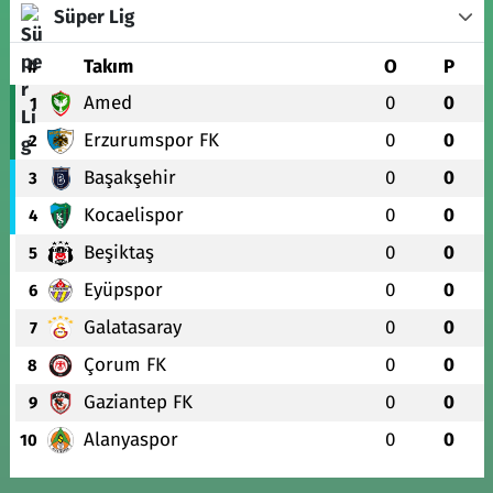
Süper Lig
#
Takım
O
P
Amed
0
0
1
Erzurumspor FK
0
0
2
Başakşehir
0
0
3
Kocaelispor
0
0
4
Beşiktaş
0
0
5
Eyüpspor
0
0
6
Galatasaray
0
0
7
Çorum FK
0
0
8
Gaziantep FK
0
0
9
Alanyaspor
0
0
10