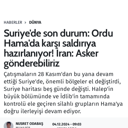
Gündem
HABERLER
DÜNYA
Haber
Suriye'de son durum: Ordu
Kültür Sanat
Hama'da karşı saldırıya
hazırlanıyor! İran: Asker
Kurumsal Haberler
gönderebiliriz
Lezzet Durağı
Çatışmaların 28 Kasım'dan bu yana devam
ettiği Suriye'de, önemli bölgeler el değiştirdi,
Memur ve Kamu
Suriye haritası beş günde değişti. Halep'in
büyük bölümünde ve İdlib'in tamamında
Otomobil
kontrolü ele geçiren silahlı grupların Hama'ya
doğru ilerleyişi devam ediyor.
Oyun
NUSRET ODABAŞ
04.12.2024 - 09:03
Ramazan
MUHABIR