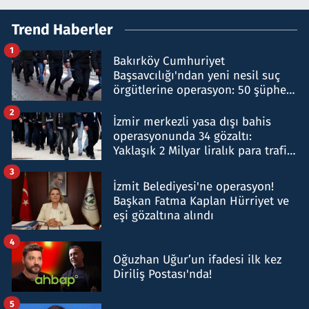
Trend Haberler
1
Bakırköy Cumhuriyet
Başsavcılığı'ndan yeni nesil suç
örgütlerine operasyon: 50 şüpheli
hakkında gözaltı kararı
2
İzmir merkezli yasa dışı bahis
operasyonunda 34 gözaltı:
Yaklaşık 2 Milyar liralık para trafiği
tespit edildi
3
İzmit Belediyesi'ne operasyon!
Başkan Fatma Kaplan Hürriyet ve
eşi gözaltına alındı
4
Oğuzhan Uğur’un ifadesi ilk kez
Diriliş Postası'nda!
5