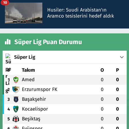
10
Husiler: Suudi Arabistan'ın
Aramco tesislerini hedef aldık
Süper Lig Puan Durumu
Süper Lig
#
Takım
O
P
Amed
0
0
1
Erzurumspor FK
0
0
2
Başakşehir
0
0
3
Kocaelispor
0
0
4
Beşiktaş
0
0
5
Eyüpspor
0
0
6