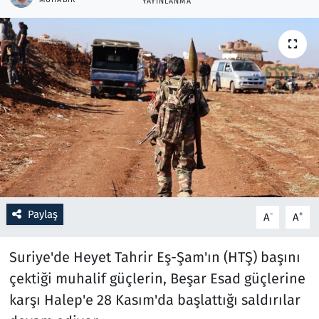
YAYINLANMA
Resmi İlanlar
Rüya Tabirleri
Sağlık
Savunma Sanayi
Seçim 2023
Spor
Paylaş
-
+
A
A
Teknoloji ve Bilim
Suriye'de Heyet Tahrir Eş-Şam'ın (HTŞ) başını
çektiği muhalif güçlerin, Beşar Esad güçlerine
Televizyon
karşı Halep'e 28 Kasım'da başlattığı saldırılar