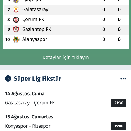
Galatasaray
0
0
7
Çorum FK
0
0
8
Gaziantep FK
0
0
9
Alanyaspor
0
0
10
Detaylar için tıklayın
Süper Lig Fikstür
14 Ağustos, Cuma
Galatasaray - Çorum FK
21:30
15 Ağustos, Cumartesi
Konyaspor - Rizespor
19:00