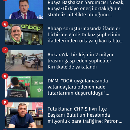
Rusya Başbakan Yardımcısı Novak,
Rusya-Türkiye enerji ortaklığının
stratejik nitelikte olduğunu
belirtti
6
Ahbap soruşturmasında ifadeler
birbirine girdi: Dokuz şüphelinin
ifadelerinden ortaya çıkan tablo
şok etti
7
Ankara'da bir kişinin 2 milyon
lirasını gasp eden şüpheliler
Kırıkkale'de yakalandı
8
DMM, "DOA uygulamasında
vatandaşlara ödenen iade
tutarlarının düşürüldüğü"
iddiasını yalanladı
9
Tutuklanan CHP Silivri İlçe
Başkanı Bulut'un hesabında
milyonluk para trafiğine: Patron
talimat verdi, ben gönderdim