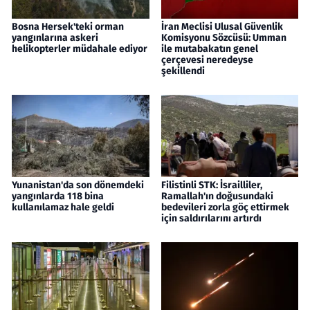
Bosna Hersek'teki orman
İran Meclisi Ulusal Güvenlik
yangınlarına askeri
Komisyonu Sözcüsü: Umman
helikopterler müdahale ediyor
ile mutabakatın genel
çerçevesi neredeyse
şekillendi
Yunanistan'da son dönemdeki
Filistinli STK: İsrailliler,
yangınlarda 118 bina
Ramallah'ın doğusundaki
kullanılamaz hale geldi
bedevileri zorla göç ettirmek
için saldırılarını artırdı