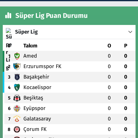
Süper Lig Puan Durumu
Süper Lig
#
Takım
O
P
Amed
0
0
1
Erzurumspor FK
0
0
2
Başakşehir
0
0
3
Kocaelispor
0
0
4
Beşiktaş
0
0
5
Eyüpspor
0
0
6
Galatasaray
0
0
7
Çorum FK
0
0
8