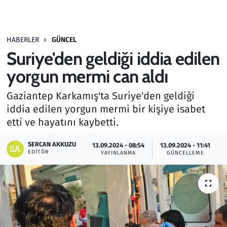
Gündem
HABERLER
GÜNCEL
Haber
Suriye'den geldiği iddia edilen
Kültür Sanat
yorgun mermi can aldı
Gaziantep Karkamış'ta Suriye'den geldiği
Kurumsal Haberler
iddia edilen yorgun mermi bir kişiye isabet
etti ve hayatını kaybetti.
Lezzet Durağı
SERCAN AKKUZU
13.09.2024 - 08:54
13.09.2024 - 11:41
Memur ve Kamu
EDITÖR
YAYINLANMA
GÜNCELLEME
Otomobil
Oyun
Ramazan