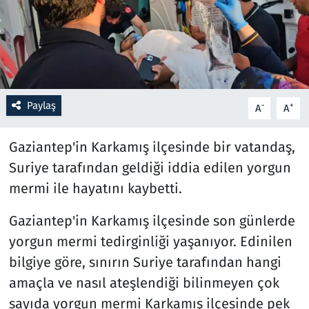
Resmi İlanlar
Rüya Tabirleri
Sağlık
Paylaş
-
+
A
A
Savunma Sanayi
Gaziantep'in Karkamış ilçesinde bir vatandaş,
Suriye tarafından geldiği iddia edilen yorgun
Seçim 2023
mermi ile hayatını kaybetti.
Spor
Gaziantep'in Karkamış ilçesinde son günlerde
yorgun mermi tedirginliği yaşanıyor. Edinilen
Teknoloji ve Bilim
bilgiye göre, sınırın Suriye tarafından hangi
Televizyon
amaçla ve nasıl ateşlendiği bilinmeyen çok
sayıda yorgun mermi Karkamış ilçesinde pek