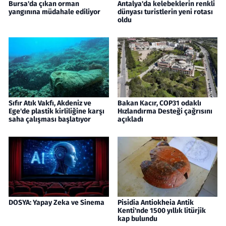
Bursa'da çıkan orman
Antalya'da kelebeklerin renkli
yangınına müdahale ediliyor
dünyası turistlerin yeni rotası
oldu
Sıfır Atık Vakfı, Akdeniz ve
Bakan Kacır, COP31 odaklı
Ege'de plastik kirliliğine karşı
Hızlandırma Desteği çağrısını
saha çalışması başlatıyor
açıkladı
DOSYA: Yapay Zeka ve Sinema
Pisidia Antiokheia Antik
Kenti'nde 1500 yıllık litürjik
kap bulundu