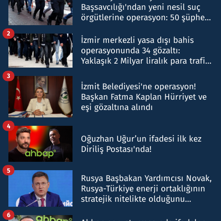
Başsavcılığı'ndan yeni nesil suç
örgütlerine operasyon: 50 şüpheli
hakkında gözaltı kararı
2
İzmir merkezli yasa dışı bahis
operasyonunda 34 gözaltı:
Yaklaşık 2 Milyar liralık para trafiği
tespit edildi
3
İzmit Belediyesi'ne operasyon!
Başkan Fatma Kaplan Hürriyet ve
eşi gözaltına alındı
4
Oğuzhan Uğur’un ifadesi ilk kez
Diriliş Postası'nda!
5
Rusya Başbakan Yardımcısı Novak,
Rusya-Türkiye enerji ortaklığının
stratejik nitelikte olduğunu
belirtti
6