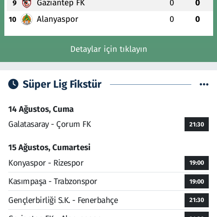
Gaziantep FK
0
0
9
Alanyaspor
0
0
10
Detaylar için tıklayın
Süper Lig Fikstür
14 Ağustos, Cuma
Galatasaray - Çorum FK
21:30
15 Ağustos, Cumartesi
Konyaspor - Rizespor
19:00
Kasımpaşa - Trabzonspor
19:00
Gençlerbirliği S.K. - Fenerbahçe
21:30