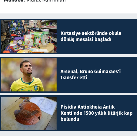
Kırtasiye sektöründe okula
dönüş mesaisi başladı
Arsenal, Bruno Guimaraes'i
transfer etti
Pisidia Antiokheia Antik
Kenti'nde 1500 yıllık litürjik kap
bulundu