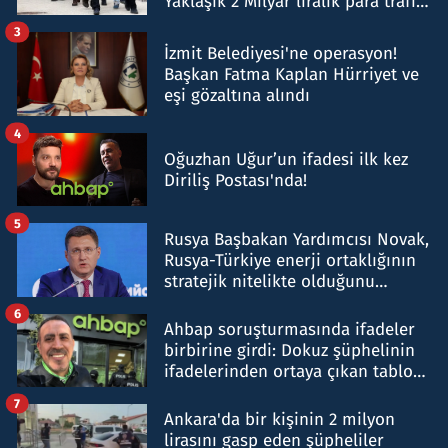
Yaklaşık 2 Milyar liralık para trafiği
tespit edildi
3
İzmit Belediyesi'ne operasyon!
Başkan Fatma Kaplan Hürriyet ve
eşi gözaltına alındı
4
Oğuzhan Uğur’un ifadesi ilk kez
Diriliş Postası'nda!
5
Rusya Başbakan Yardımcısı Novak,
Rusya-Türkiye enerji ortaklığının
stratejik nitelikte olduğunu
belirtti
6
Ahbap soruşturmasında ifadeler
birbirine girdi: Dokuz şüphelinin
ifadelerinden ortaya çıkan tablo
şok etti
7
Ankara'da bir kişinin 2 milyon
lirasını gasp eden şüpheliler