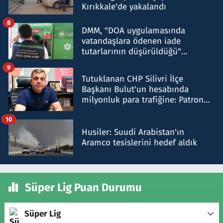
Kırıkkale'de yakalandı
8
DMM, "DOA uygulamasında
vatandaşlara ödenen iade
tutarlarının düşürüldüğü"
iddiasını yalanladı
9
Tutuklanan CHP Silivri İlçe
Başkanı Bulut'un hesabında
milyonluk para trafiğine: Patron
talimat verdi, ben gönderdim
10
Husiler: Suudi Arabistan'ın
Aramco tesislerini hedef aldık
Süper Lig Puan Durumu
Süper Lig