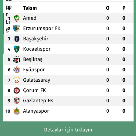
#
Takım
O
P
Amed
0
0
1
Erzurumspor FK
0
0
2
Başakşehir
0
0
3
Kocaelispor
0
0
4
Beşiktaş
0
0
5
Eyüpspor
0
0
6
Galatasaray
0
0
7
Çorum FK
0
0
8
Gaziantep FK
0
0
9
Alanyaspor
0
0
10
Detaylar için tıklayın