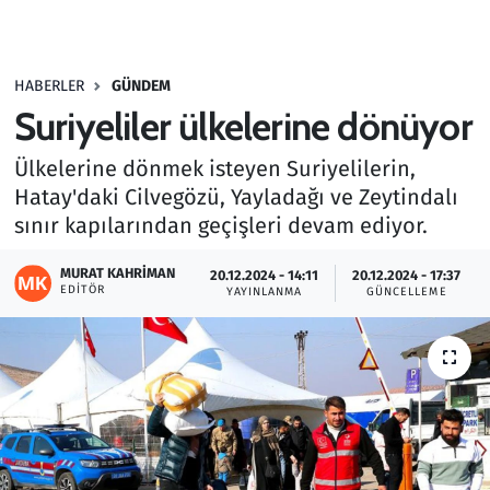
Gündem
HABERLER
GÜNDEM
Haber
Suriyeliler ülkelerine dönüyor
Kültür Sanat
Ülkelerine dönmek isteyen Suriyelilerin,
Hatay'daki Cilvegözü, Yayladağı ve Zeytindalı
Kurumsal Haberler
sınır kapılarından geçişleri devam ediyor.
Lezzet Durağı
MURAT KAHRIMAN
20.12.2024 - 14:11
20.12.2024 - 17:37
EDITÖR
YAYINLANMA
GÜNCELLEME
Memur ve Kamu
Otomobil
Oyun
Ramazan