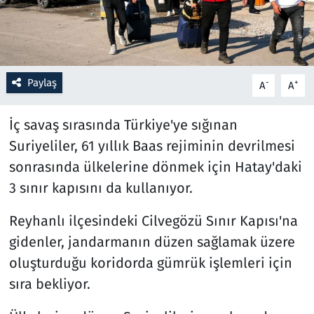
Resmi İlanlar
Rüya Tabirleri
Paylaş
-
+
A
A
Sağlık
İç savaş sırasında Türkiye'ye sığınan
Savunma Sanayi
Suriyeliler, 61 yıllık Baas rejiminin devrilmesi
sonrasında ülkelerine dönmek için Hatay'daki
Seçim 2023
3 sınır kapısını da kullanıyor.
Spor
Reyhanlı ilçesindeki Cilvegözü Sınır Kapısı'na
gidenler, jandarmanın düzen sağlamak üzere
Teknoloji ve Bilim
oluşturduğu koridorda gümrük işlemleri için
sıra bekliyor.
Televizyon