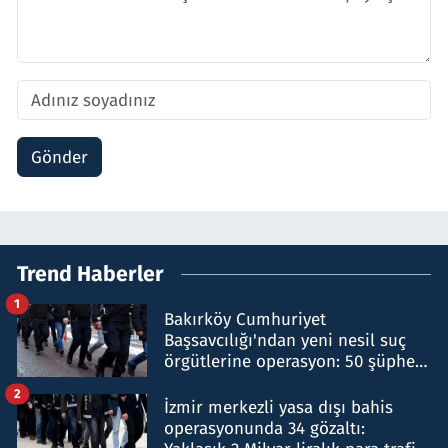
Gönder
Trend Haberler
1
Bakırköy Cumhuriyet
Başsavcılığı'ndan yeni nesil suç
örgütlerine operasyon: 50 şüpheli
hakkında gözaltı kararı
2
İzmir merkezli yasa dışı bahis
operasyonunda 34 gözaltı: