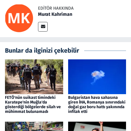
EDITÖR HAKKINDA
Murat Kahriman
Bunlar da ilginizi çekebilir
FETÖ'nün suikast timindeki
Bulgaristan hava sahasına
Karatepe'nin Muğla'da
giren İHA, Romanya sınırındaki
gösterdiği bölgelerde silah ve
doğal gaz boru hattı yakınında
mühimmat bulunamadı
infilak etti