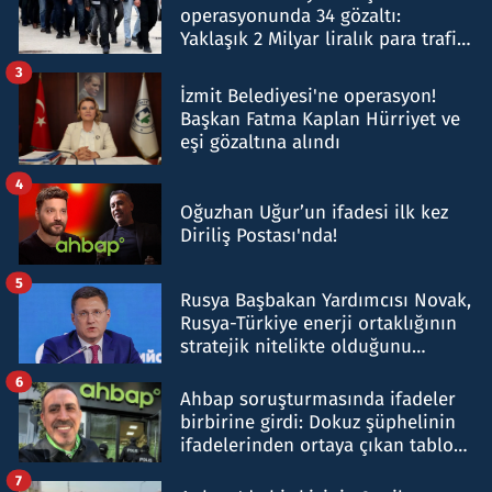
operasyonunda 34 gözaltı:
Yaklaşık 2 Milyar liralık para trafiği
tespit edildi
3
İzmit Belediyesi'ne operasyon!
Başkan Fatma Kaplan Hürriyet ve
eşi gözaltına alındı
4
Oğuzhan Uğur’un ifadesi ilk kez
Diriliş Postası'nda!
5
Rusya Başbakan Yardımcısı Novak,
Rusya-Türkiye enerji ortaklığının
stratejik nitelikte olduğunu
belirtti
6
Ahbap soruşturmasında ifadeler
birbirine girdi: Dokuz şüphelinin
ifadelerinden ortaya çıkan tablo
şok etti
7