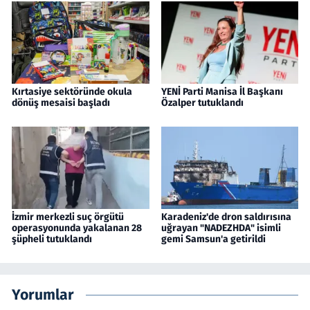
Kırtasiye sektöründe okula
YENİ Parti Manisa İl Başkanı
dönüş mesaisi başladı
Özalper tutuklandı
İzmir merkezli suç örgütü
Karadeniz'de dron saldırısına
operasyonunda yakalanan 28
uğrayan "NADEZHDA" isimli
şüpheli tutuklandı
gemi Samsun'a getirildi
Yorumlar