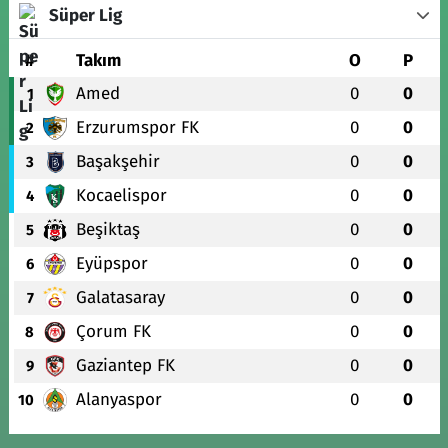
Süper Lig
#
Takım
O
P
Amed
0
0
1
Erzurumspor FK
0
0
2
Başakşehir
0
0
3
Kocaelispor
0
0
4
Beşiktaş
0
0
5
Eyüpspor
0
0
6
Galatasaray
0
0
7
Çorum FK
0
0
8
Gaziantep FK
0
0
9
Alanyaspor
0
0
10