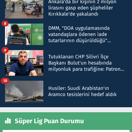
Ankara'da bir kişinin 2 milyon
lirasını gasp eden şüpheliler
Kırıkkale'de yakalandı
8
DMM, "DOA uygulamasında
vatandaşlara ödenen iade
tutarlarının düşürüldüğü"
iddiasını yalanladı
9
Tutuklanan CHP Silivri İlçe
Başkanı Bulut'un hesabında
milyonluk para trafiğine: Patron
talimat verdi, ben gönderdim
10
Husiler: Suudi Arabistan'ın
Aramco tesislerini hedef aldık
Süper Lig Puan Durumu