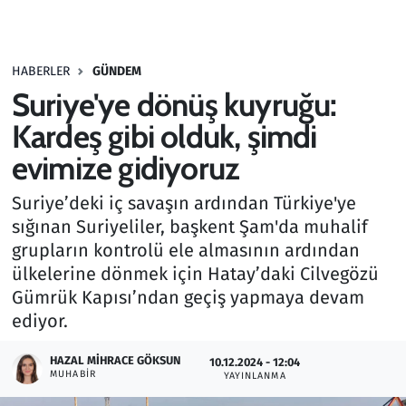
Gündem
HABERLER
GÜNDEM
Haber
Suriye'ye dönüş kuyruğu:
Kültür Sanat
Kardeş gibi olduk, şimdi
evimize gidiyoruz
Kurumsal Haberler
Suriye’deki iç savaşın ardından Türkiye'ye
Lezzet Durağı
sığınan Suriyeliler, başkent Şam'da muhalif
grupların kontrolü ele almasının ardından
Memur ve Kamu
ülkelerine dönmek için Hatay’daki Cilvegözü
Gümrük Kapısı’ndan geçiş yapmaya devam
Otomobil
ediyor.
Oyun
HAZAL MIHRACE GÖKSUN
10.12.2024 - 12:04
MUHABIR
YAYINLANMA
Ramazan