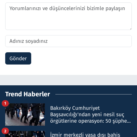
Gönder
Trend Haberler
1
Bakırköy Cumhuriyet
Başsavcılığı'ndan yeni nesil suç
örgütlerine operasyon: 50 şüpheli
hakkında gözaltı kararı
2
İzmir merkezli yasa dışı bahis