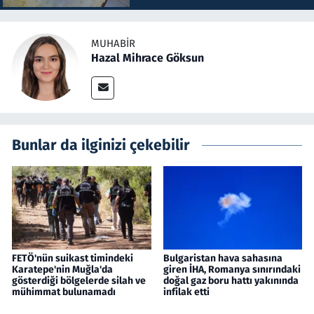
MUHABIR
Hazal Mihrace Göksun
Bunlar da ilginizi çekebilir
FETÖ'nün suikast timindeki
Bulgaristan hava sahasına
Karatepe'nin Muğla'da
giren İHA, Romanya sınırındaki
gösterdiği bölgelerde silah ve
doğal gaz boru hattı yakınında
mühimmat bulunamadı
infilak etti