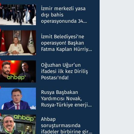
operasyon: 50 şüpheli
hakkında gözaltı kararı
İzmir merkezli yasa
dışı bahis
operasyonunda 34
gözaltı: Yaklaşık 2
Milyar liralık para
İzmit Belediyesi'ne
trafiği tespit edildi
operasyon! Başkan
Fatma Kaplan Hürriyet
ve eşi gözaltına alındı
Oğuzhan Uğur’un
ifadesi ilk kez Diriliş
Postası'nda!
Rusya Başbakan
Yardımcısı Novak,
Rusya-Türkiye enerji
ortaklığının stratejik
nitelikte olduğunu
Ahbap
belirtti
soruşturmasında
ifadeler birbirine girdi: