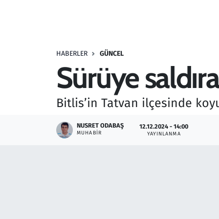
Resmi İlanlar
Rüya Tabirleri
HABERLER
GÜNCEL
Sürüye saldıra
Sağlık
Savunma Sanayi
Bitlis’in Tatvan ilçesinde ko
Seçim 2023
NUSRET ODABAŞ
12.12.2024 - 14:00
MUHABIR
YAYINLANMA
Spor
Teknoloji ve Bilim
Televizyon