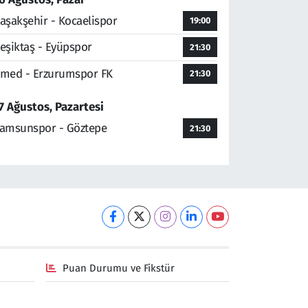
aşakşehir - Kocaelispor
19:00
eşiktaş - Eyüpspor
21:30
med - Erzurumspor FK
21:30
7 Ağustos, Pazartesi
amsunspor - Göztepe
21:30
Puan Durumu ve Fikstür