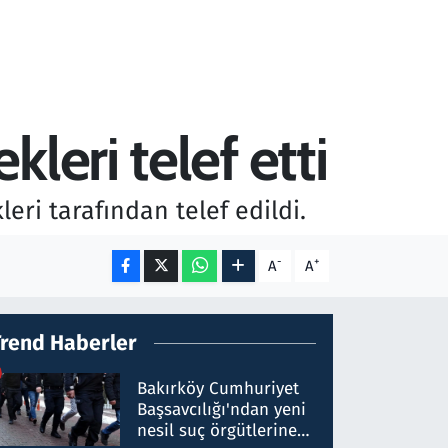
leri telef etti
eri tarafından telef edildi.
-
+
A
A
Trend Haberler
Bakırköy Cumhuriyet
Başsavcılığı'ndan yeni
nesil suç örgütlerine