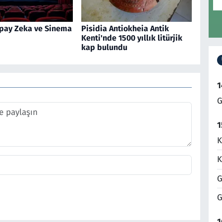
pay Zeka ve Sinema
Pisidia Antiokheia Antik
Kenti'nde 1500 yıllık litürjik
kap bulundu
1
G
1
K
K
G
G
1