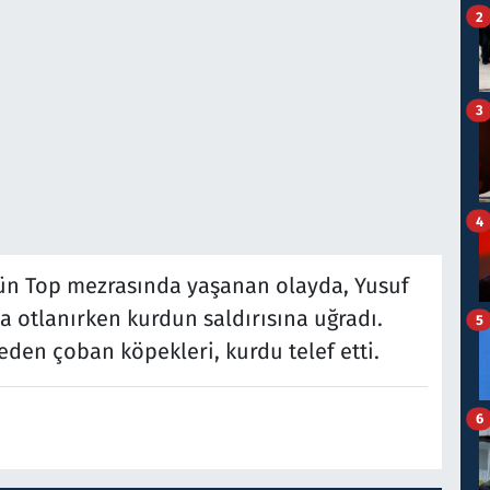
2
3
4
nün Top mezrasında yaşanan olayda, Yusuf
 otlanırken kurdun saldırısına uğradı.
5
eden çoban köpekleri, kurdu telef etti.
6