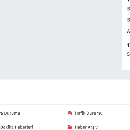
B
B
A
1
S
va Durumu
Trafik Durumu
Dakika Haberleri
Haber Arşivi