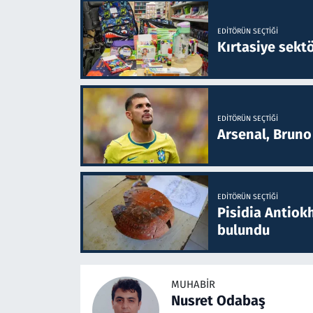
EDITÖRÜN SEÇTIĞI
Kırtasiye sekt
EDITÖRÜN SEÇTIĞI
Arsenal, Bruno 
EDITÖRÜN SEÇTIĞI
Pisidia Antiokh
bulundu
MUHABIR
Nusret Odabaş