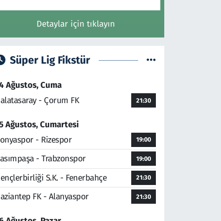
Detaylar için tıklayın
Süper Lig Fikstür
4 Ağustos, Cuma
alatasaray - Çorum FK
21:30
5 Ağustos, Cumartesi
onyaspor - Rizespor
19:00
asımpaşa - Trabzonspor
19:00
ençlerbirliği S.K. - Fenerbahçe
21:30
aziantep FK - Alanyaspor
21:30
6 Ağustos, Pazar