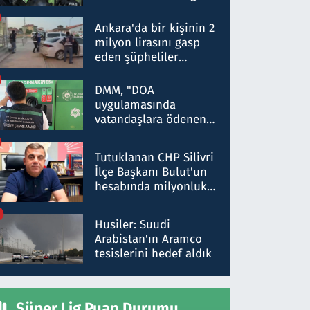
Dokuz şüphelinin
ifadelerinden ortaya
Ankara'da bir kişinin 2
çıkan tablo şok etti
milyon lirasını gasp
eden şüpheliler
Kırıkkale'de yakalandı
DMM, "DOA
uygulamasında
vatandaşlara ödenen
iade tutarlarının
düşürüldüğü" iddiasını
Tutuklanan CHP Silivri
yalanladı
İlçe Başkanı Bulut'un
hesabında milyonluk
para trafiğine: Patron
talimat verdi, ben
Husiler: Suudi
gönderdim
Arabistan'ın Aramco
tesislerini hedef aldık
Süper Lig Puan Durumu