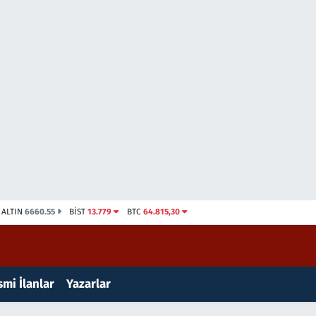
ALTIN
6660.55
BİST
13.779
BTC
64.815,30
mi İlanlar
Yazarlar