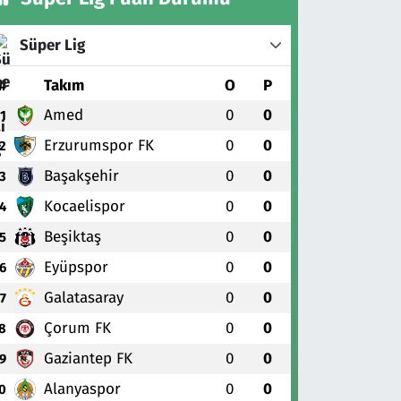
Süper Lig
#
Takım
O
P
Amed
0
0
1
Erzurumspor FK
0
0
2
Başakşehir
0
0
3
Kocaelispor
0
0
4
Beşiktaş
0
0
5
Eyüpspor
0
0
6
Galatasaray
0
0
7
Çorum FK
0
0
8
Gaziantep FK
0
0
9
Alanyaspor
0
0
0