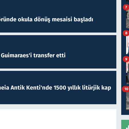
7
öründe okula dönüş mesaisi başladı
8
Guimaraes'i transfer etti
9
eia Antik Kenti'nde 1500 yıllık litürjik kap
10