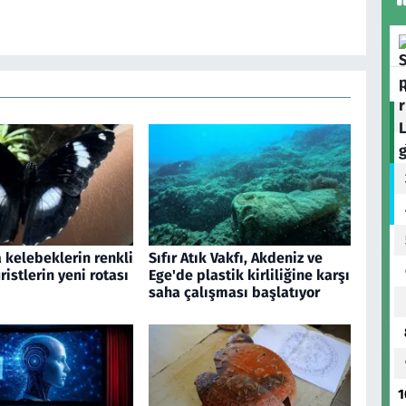
 kelebeklerin renkli
Sıfır Atık Vakfı, Akdeniz ve
ristlerin yeni rotası
Ege'de plastik kirliliğine karşı
saha çalışması başlatıyor
1