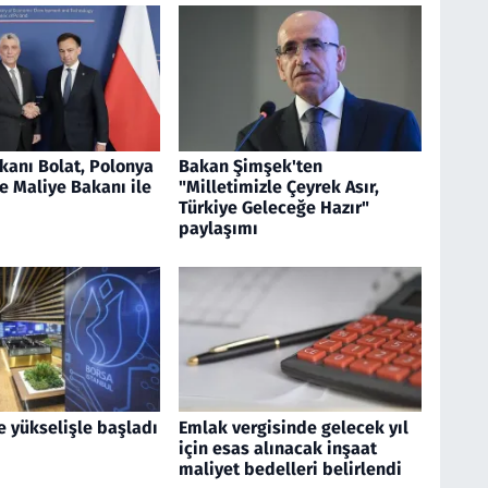
kanı Bolat, Polonya
Bakan Şimşek'ten
e Maliye Bakanı ile
"Milletimizle Çeyrek Asır,
Türkiye Geleceğe Hazır"
paylaşımı
e yükselişle başladı
Emlak vergisinde gelecek yıl
için esas alınacak inşaat
maliyet bedelleri belirlendi