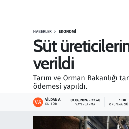
Resmi İlanlar
Rüya Tabirleri
HABERLER
EKONOMI
Süt üreticileri
Sağlık
verildi
Savunma Sanayi
Seçim 2023
Tarım ve Orman Bakanlığı taraf
ödemesi yapıldı.
Spor
VILDAN A.
01.06.2026 - 22:48
1 DK
Teknoloji ve Bilim
EDITÖR
YAYINLANMA
OKUNMA SÜ
Televizyon