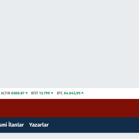
ALTIN
6500.87
BİST
13.799
BTC
64.643,95
mi İlanlar
Yazarlar