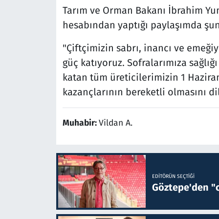
Tarım ve Orman Bakanı İbrahim Yum
hesabından yaptığı paylaşımda şunl
"Çiftçimizin sabrı, inancı ve emeğ
güç katıyoruz. Sofralarımıza sağlığ
katan tüm üreticilerimizin 1 Hazir
kazançlarının bereketli olmasını di
Muhabir:
Vildan A.
EDITÖRÜN SEÇTIĞI
Göztepe'den "o