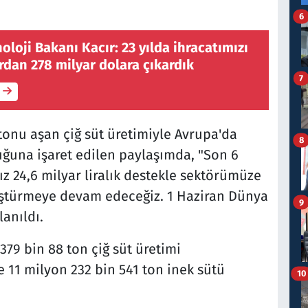
6
oloji Bakanı Kacır: 23 yılda ihracatımızı
rdan 278 milyar dolara çıkardık
7
 tonu aşan çiğ süt üretimiyle Avrupa'da
8
ğuna işaret edilen paylaşımda, "Son 6
ız 24,6 milyar liralık destekle sektörümüze
ştürmeye devam edeceğiz. 1 Haziran Dünya
9
lanıldı.
379 bin 88 ton çiğ süt üretimi
ce 11 milyon 232 bin 541 ton inek sütü
10