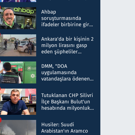
ortaklığının stratejik
nitelikte olduğunu
Ahbap
belirtti
soruşturmasında
ifadeler birbirine girdi:
Dokuz şüphelinin
ifadelerinden ortaya
Ankara'da bir kişinin 2
çıkan tablo şok etti
milyon lirasını gasp
eden şüpheliler
Kırıkkale'de yakalandı
DMM, "DOA
uygulamasında
vatandaşlara ödenen
iade tutarlarının
düşürüldüğü" iddiasını
Tutuklanan CHP Silivri
yalanladı
İlçe Başkanı Bulut'un
hesabında milyonluk
para trafiğine: Patron
talimat verdi, ben
Husiler: Suudi
gönderdim
Arabistan'ın Aramco