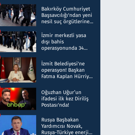
Bakırköy Cumhuriyet
Başsavcılığı'ndan yeni
nesil suç örgütlerine
operasyon: 50 şüpheli
hakkında gözaltı kararı
İzmir merkezli yasa
dışı bahis
operasyonunda 34
gözaltı: Yaklaşık 2
Milyar liralık para
İzmit Belediyesi'ne
trafiği tespit edildi
operasyon! Başkan
Fatma Kaplan Hürriyet
ve eşi gözaltına alındı
Oğuzhan Uğur’un
ifadesi ilk kez Diriliş
Postası'nda!
Rusya Başbakan
Yardımcısı Novak,
Rusya-Türkiye enerji