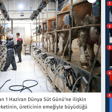
1
2
3
4
5
n 1 Haziran Dünya Süt Günü'ne ilişkin
eketinin, üreticinin emeğiyle büyüdüğü