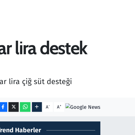
ar lira destek
r lira çiğ süt desteği
-
+
A
A
Trend Haberler