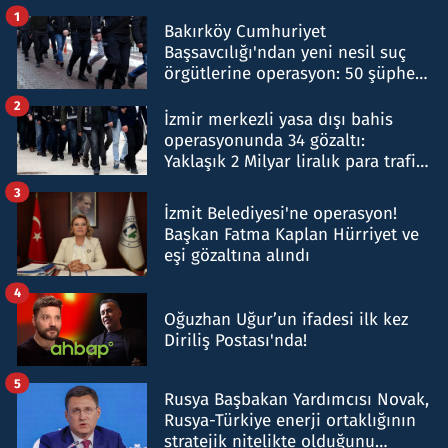
1
Bakırköy Cumhuriyet
Başsavcılığı'ndan yeni nesil suç
örgütlerine operasyon: 50 şüpheli
hakkında gözaltı kararı
2
İzmir merkezli yasa dışı bahis
operasyonunda 34 gözaltı:
Yaklaşık 2 Milyar liralık para trafiği
tespit edildi
3
İzmit Belediyesi'ne operasyon!
Başkan Fatma Kaplan Hürriyet ve
eşi gözaltına alındı
4
Oğuzhan Uğur’un ifadesi ilk kez
Diriliş Postası'nda!
5
Rusya Başbakan Yardımcısı Novak,
Rusya-Türkiye enerji ortaklığının
stratejik nitelikte olduğunu