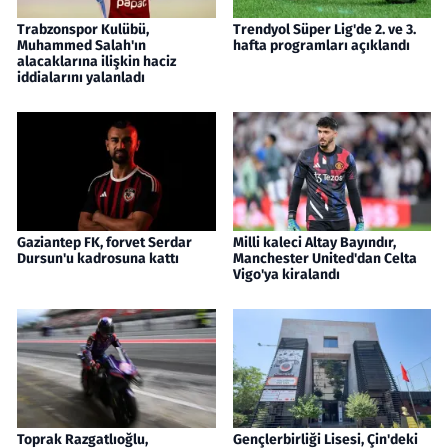
Trabzonspor Kulübü,
Trendyol Süper Lig'de 2. ve 3.
Muhammed Salah'ın
hafta programları açıklandı
alacaklarına ilişkin haciz
iddialarını yalanladı
Gaziantep FK, forvet Serdar
Milli kaleci Altay Bayındır,
Dursun'u kadrosuna kattı
Manchester United'dan Celta
Vigo'ya kiralandı
Toprak Razgatlıoğlu,
Gençlerbirliği Lisesi, Çin'deki