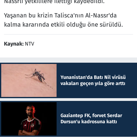
Nassrlı yetkililere ilettiği kaydedildi.
Yaşanan bu krizin Talisca'nın Al-Nassr'da
kalma kararında etkili olduğu öne sürüldü.
Kaynak:
NTV
Yunanistan'da Batı Nil virüsü
vakaları geçen yıla göre arttı
Gaziantep FK, forvet Serdar
Dursun'u kadrosuna kattı