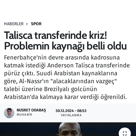
Gündem
HABERLER
SPOR
Haber
Talisca transferinde kriz!
Kültür Sanat
Problemin kaynağı belli oldu
Fenerbahçe'nin devre arasında kadrosuna
Kurumsal Haberler
katmak istediği Anderson Talisca transferinde
pürüz çıktı. Suudi Arabistan kaynaklarına
Lezzet Durağı
göre, Al-Nassr'ın "alacaklarından vazgeç"
Memur ve Kamu
talebi üzerine Brezilyalı golcünün
Arabistan'da kalmaya karar verdiği öğrenildi.
Otomobil
NUSRET ODABAŞ
30.12.2024 - 08:53
MUHABIR
YAYINLANMA
Oyun
Ramazan