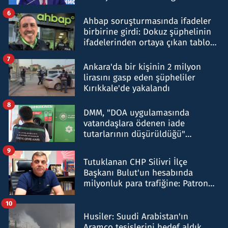
belirtti
6
Ahbap soruşturmasında ifadeler
birbirine girdi: Dokuz şüphelinin
ifadelerinden ortaya çıkan tablo
şok etti
7
Ankara'da bir kişinin 2 milyon
lirasını gasp eden şüpheliler
Kırıkkale'de yakalandı
8
DMM, "DOA uygulamasında
vatandaşlara ödenen iade
tutarlarının düşürüldüğü"
iddiasını yalanladı
9
Tutuklanan CHP Silivri İlçe
Başkanı Bulut'un hesabında
milyonluk para trafiğine: Patron
talimat verdi, ben gönderdim
10
Husiler: Suudi Arabistan'ın
Aramco tesislerini hedef aldık