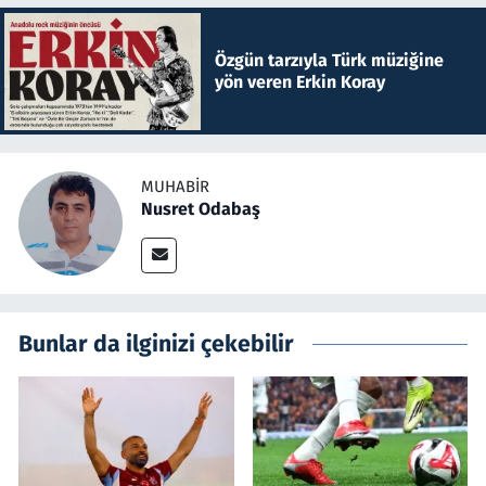
Özgün tarzıyla Türk müziğine
yön veren Erkin Koray
MUHABIR
Nusret Odabaş
Bunlar da ilginizi çekebilir