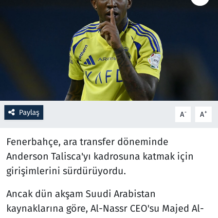
Resmi İlanlar
Rüya Tabirleri
Sağlık
Savunma Sanayi
Paylaş
-
+
A
A
Seçim 2023
Fenerbahçe, ara transfer döneminde
Spor
Anderson Talisca'yı kadrosuna katmak için
girişimlerini sürdürüyordu.
Teknoloji ve Bilim
Ancak dün akşam Suudi Arabistan
Televizyon
kaynaklarına göre, Al-Nassr CEO'su Majed Al-