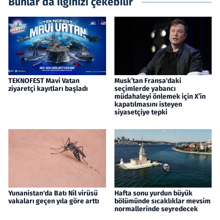
Bunlar da ilginizi çekebilir
TEKNOFEST Mavi Vatan
Musk’tan Fransa'daki
ziyaretçi kayıtları başladı
seçimlerde yabancı
müdahaleyi önlemek için X’in
kapatılmasını isteyen
siyasetçiye tepki
Yunanistan'da Batı Nil virüsü
Hafta sonu yurdun büyük
vakaları geçen yıla göre arttı
bölümünde sıcaklıklar mevsim
normallerinde seyredecek