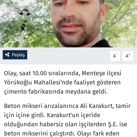
Resmi İlanlar
Rüya Tabirleri
Sağlık
Paylaş
-
+
A
A
Savunma Sanayi
Olay, saat 10.00 sıralarında, Menteşe ilçesi
Seçim 2023
Yörükoğlu Mahallesi'nde faaliyet gösteren
çimento fabrikasında meydana geldi.
Spor
Beton mikseri arızalanınca Ali Karakurt, tamir
Teknoloji ve Bilim
için içine girdi. Karakurt'un içeride
Televizyon
olduğundan habersiz olan işçilerden Ş.E. ise
beton mikserini çalıştırdı. Olayı fark eden