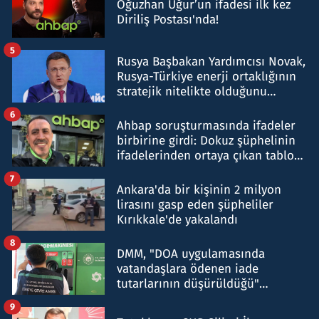
Oğuzhan Uğur’un ifadesi ilk kez
Diriliş Postası'nda!
5
Rusya Başbakan Yardımcısı Novak,
Rusya-Türkiye enerji ortaklığının
stratejik nitelikte olduğunu
belirtti
6
Ahbap soruşturmasında ifadeler
birbirine girdi: Dokuz şüphelinin
ifadelerinden ortaya çıkan tablo
şok etti
7
Ankara'da bir kişinin 2 milyon
lirasını gasp eden şüpheliler
Kırıkkale'de yakalandı
8
DMM, "DOA uygulamasında
vatandaşlara ödenen iade
tutarlarının düşürüldüğü"
iddiasını yalanladı
9