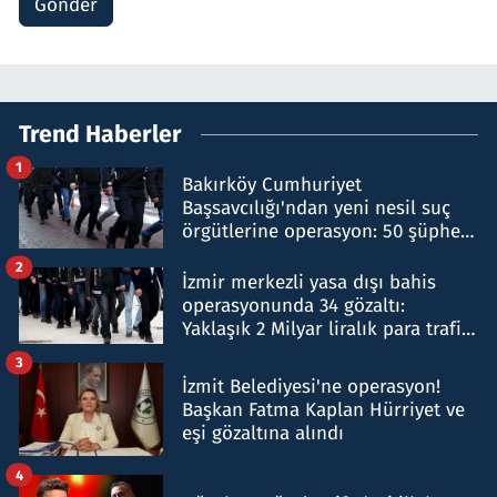
Gönder
Trend Haberler
1
Bakırköy Cumhuriyet
Başsavcılığı'ndan yeni nesil suç
örgütlerine operasyon: 50 şüpheli
hakkında gözaltı kararı
2
İzmir merkezli yasa dışı bahis
operasyonunda 34 gözaltı:
Yaklaşık 2 Milyar liralık para trafiği
tespit edildi
3
İzmit Belediyesi'ne operasyon!
Başkan Fatma Kaplan Hürriyet ve
eşi gözaltına alındı
4