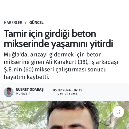
Gündem
HABERLER
GÜNCEL
Haber
Tamir için girdiği beton
Kültür Sanat
mikserinde yaşamını yitirdi
Muğla'da, arızayı gidermek için beton
Kurumsal Haberler
mikserine giren Ali Karakurt (38), iş arkadaşı
Ş.E.'nin (60) mikseri çalıştırması sonucu
Lezzet Durağı
hayatını kaybetti.
Memur ve Kamu
NUSRET ODABAŞ
05.09.2024 - 07:35
MUHABIR
YAYINLANMA
Otomobil
Oyun
Ramazan