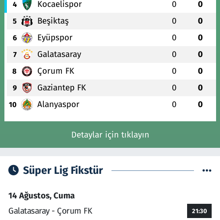
Kocaelispor
0
0
4
Beşiktaş
0
0
5
Eyüpspor
0
0
6
Galatasaray
0
0
7
Çorum FK
0
0
8
Gaziantep FK
0
0
9
Alanyaspor
0
0
10
Detaylar için tıklayın
Süper Lig Fikstür
14 Ağustos, Cuma
Galatasaray - Çorum FK
21:30