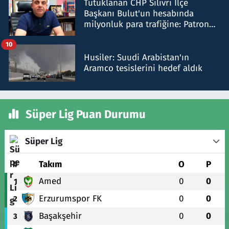
Tutuklanan CHP Silivri İlçe
Başkanı Bulut'un hesabında
milyonluk para trafiğine: Patron
talimat verdi, ben gönderdim
10
Husiler: Suudi Arabistan'ın
Aramco tesislerini hedef aldık
Süper Lig Puan Durumu
Süper Lig
#
Takım
O
P
Amed
0
0
1
Erzurumspor FK
0
0
2
Başakşehir
0
0
3