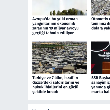
Avrupa'da bu yılki orman
Otomotiv 
yangınlarının ekonomik
temmuz ihr
zararının 19 milyar avroyu
dolara yak
geçtiği tahmin ediliyor
Türkiye ve 7 ülke, İsrail'in
SSB Başka
Gazze'deki saldırılarını ve
sanayimiz,
hukuk ihlallerini en güçlü
yanında g
şekilde kınadı
marka hal