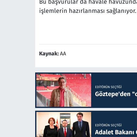
Bu başvurular da havale havuzunda
işlemlerin hazırlanması sağlanıyor.
Kaynak:
AA
EDITÖRÜN SEÇTIĞI
Göztepe'den "o
EDITÖRÜN SEÇTIĞI
Adalet Bakanı 