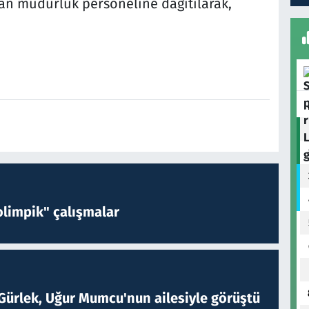
n müdürlük personeline dağıtılarak,
limpik" çalışmalar
Gürlek, Uğur Mumcu'nun ailesiyle görüştü