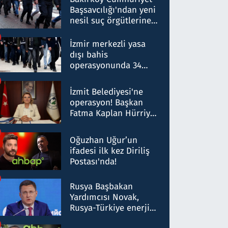
Başsavcılığı'ndan yeni
nesil suç örgütlerine
operasyon: 50 şüpheli
hakkında gözaltı kararı
İzmir merkezli yasa
dışı bahis
operasyonunda 34
gözaltı: Yaklaşık 2
Milyar liralık para
İzmit Belediyesi'ne
trafiği tespit edildi
operasyon! Başkan
Fatma Kaplan Hürriyet
ve eşi gözaltına alındı
Oğuzhan Uğur’un
ifadesi ilk kez Diriliş
Postası'nda!
Rusya Başbakan
Yardımcısı Novak,
Rusya-Türkiye enerji
ortaklığının stratejik