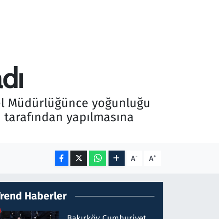
dı
enel Müdürlüğünce yoğunluğu
ı tarafından yapılmasına
-
+
A
A
Trend Haberler
Bakırköy Cumhuriyet