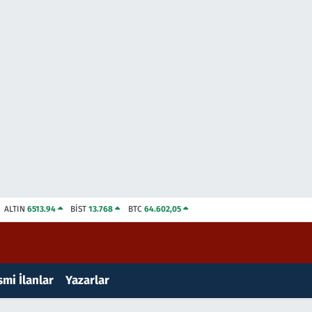
ALTIN
6513.94
BİST
13.768
BTC
64.602,05
mi İlanlar
Yazarlar