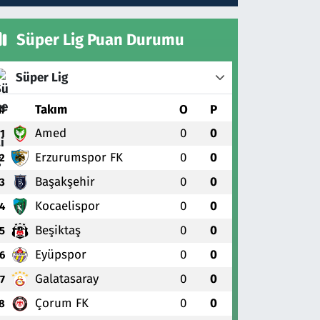
Süper Lig Puan Durumu
Süper Lig
#
Takım
O
P
Amed
0
0
1
Erzurumspor FK
0
0
2
Başakşehir
0
0
3
Kocaelispor
0
0
4
Beşiktaş
0
0
5
Eyüpspor
0
0
6
Galatasaray
0
0
7
Çorum FK
0
0
8