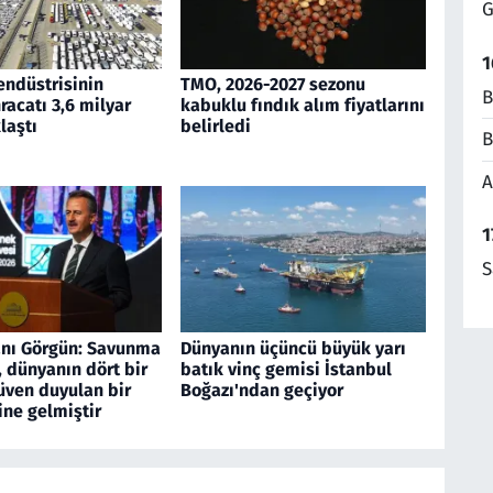
G
1
endüstrisinin
TMO, 2026-2027 sezonu
B
acatı 3,6 milyar
kabuklu fındık alım fiyatlarını
laştı
belirledi
B
A
1
S
nı Görgün: Savunma
Dünyanın üçüncü büyük yarı
 dünyanın dört bir
batık vinç gemisi İstanbul
üven duyulan bir
Boğazı'ndan geçiyor
ine gelmiştir