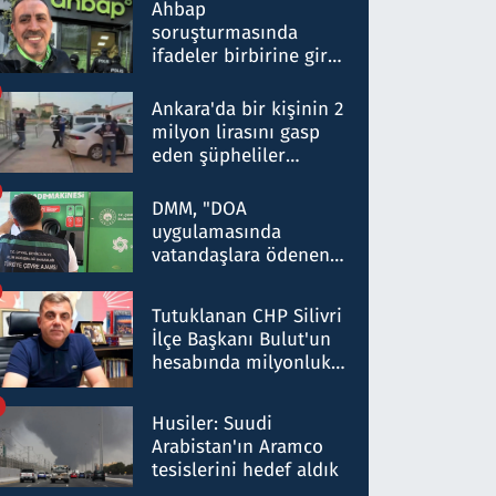
nitelikte olduğunu
Ahbap
belirtti
soruşturmasında
ifadeler birbirine girdi:
Dokuz şüphelinin
ifadelerinden ortaya
Ankara'da bir kişinin 2
çıkan tablo şok etti
milyon lirasını gasp
eden şüpheliler
Kırıkkale'de yakalandı
DMM, "DOA
uygulamasında
vatandaşlara ödenen
iade tutarlarının
düşürüldüğü" iddiasını
Tutuklanan CHP Silivri
yalanladı
İlçe Başkanı Bulut'un
hesabında milyonluk
para trafiğine: Patron
talimat verdi, ben
Husiler: Suudi
gönderdim
Arabistan'ın Aramco
tesislerini hedef aldık