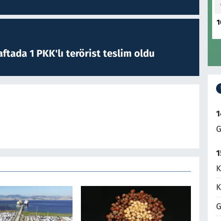
1
ftada 1 PKK'lı terörist teslim oldu
1
G
1
K
K
G