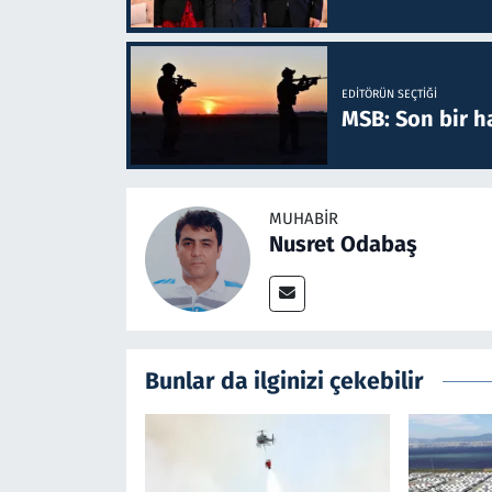
EDITÖRÜN SEÇTIĞI
MSB: Son bir ha
MUHABIR
Nusret Odabaş
Bunlar da ilginizi çekebilir