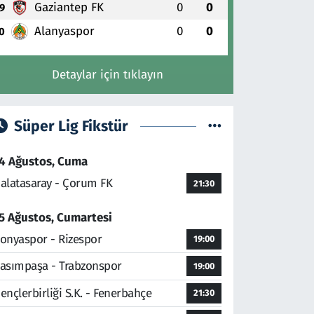
Gaziantep FK
0
0
9
Alanyaspor
0
0
0
Detaylar için tıklayın
Süper Lig Fikstür
4 Ağustos, Cuma
alatasaray - Çorum FK
21:30
5 Ağustos, Cumartesi
onyaspor - Rizespor
19:00
asımpaşa - Trabzonspor
19:00
ençlerbirliği S.K. - Fenerbahçe
21:30