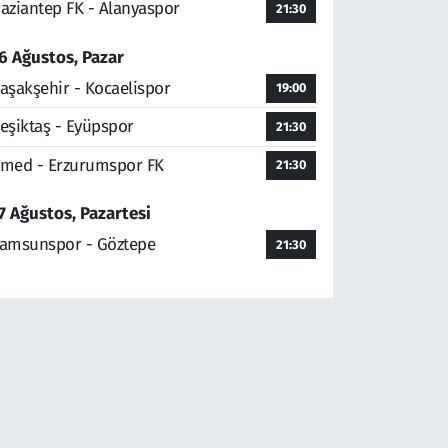
aziantep FK - Alanyaspor
21:30
6 Ağustos, Pazar
aşakşehir - Kocaelispor
19:00
eşiktaş - Eyüpspor
21:30
med - Erzurumspor FK
21:30
7 Ağustos, Pazartesi
amsunspor - Göztepe
21:30