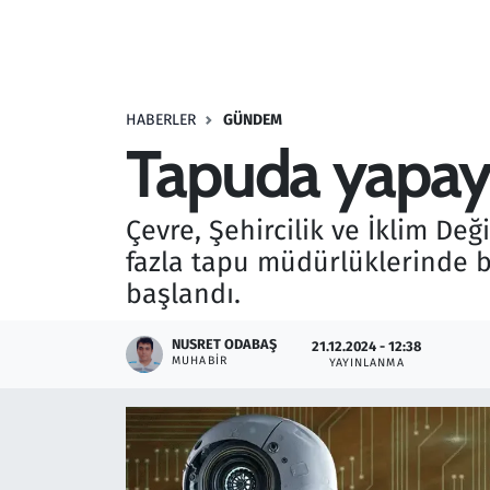
Resmi İlanlar
Rüya Tabirleri
HABERLER
GÜNDEM
Tapuda yapay
Sağlık
Savunma Sanayi
Çevre, Şehircilik ve İklim D
fazla tapu müdürlüklerinde ba
Seçim 2023
başlandı.
Spor
NUSRET ODABAŞ
21.12.2024 - 12:38
MUHABIR
YAYINLANMA
Teknoloji ve Bilim
Televizyon