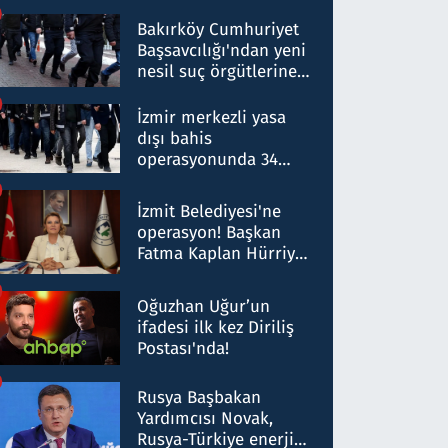
Bakırköy Cumhuriyet
Başsavcılığı'ndan yeni
nesil suç örgütlerine
operasyon: 50 şüpheli
hakkında gözaltı kararı
İzmir merkezli yasa
dışı bahis
operasyonunda 34
gözaltı: Yaklaşık 2
Milyar liralık para
İzmit Belediyesi'ne
trafiği tespit edildi
operasyon! Başkan
Fatma Kaplan Hürriyet
ve eşi gözaltına alındı
Oğuzhan Uğur’un
ifadesi ilk kez Diriliş
Postası'nda!
Rusya Başbakan
Yardımcısı Novak,
Rusya-Türkiye enerji