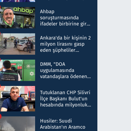
ortaklığının stratejik
nitelikte olduğunu
Ahbap
belirtti
soruşturmasında
ifadeler birbirine girdi:
Dokuz şüphelinin
ifadelerinden ortaya
Ankara'da bir kişinin 2
çıkan tablo şok etti
milyon lirasını gasp
eden şüpheliler
Kırıkkale'de yakalandı
DMM, "DOA
uygulamasında
vatandaşlara ödenen
iade tutarlarının
düşürüldüğü" iddiasını
Tutuklanan CHP Silivri
yalanladı
İlçe Başkanı Bulut'un
hesabında milyonluk
para trafiğine: Patron
talimat verdi, ben
Husiler: Suudi
gönderdim
Arabistan'ın Aramco