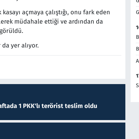
G
k kasayı açmaya çalıştığı, onu fark eden
G
gelerek müdahale ettiği ve ardından da
1
 görüldü.
B
 da yer alıyor.
B
A
1
S
ftada 1 PKK'lı terörist teslim oldu