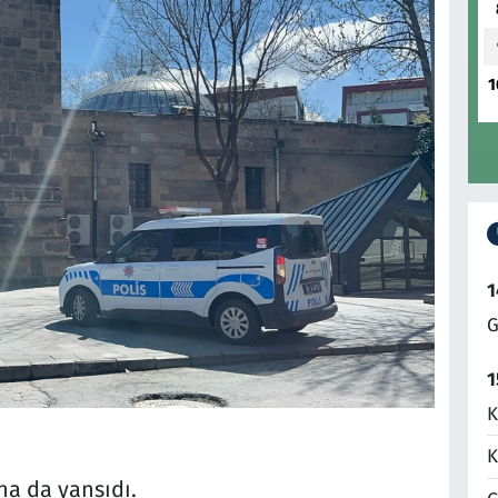
1
1
G
1
K
K
na da yansıdı.