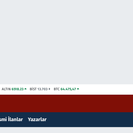
ALTIN
6518.23
BİST
13.703
BTC
64.475,47
mi İlanlar
Yazarlar