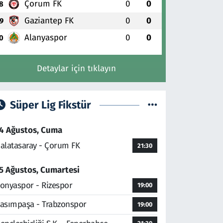
Çorum FK
0
0
8
Gaziantep FK
0
0
9
Alanyaspor
0
0
0
Detaylar için tıklayın
Süper Lig Fikstür
4 Ağustos, Cuma
alatasaray - Çorum FK
21:30
5 Ağustos, Cumartesi
onyaspor - Rizespor
19:00
asımpaşa - Trabzonspor
19:00