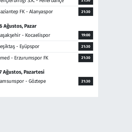
ençlerbirliği S.K. - Fenerbahçe
21:30
aziantep FK - Alanyaspor
21:30
6 Ağustos, Pazar
aşakşehir - Kocaelispor
19:00
eşiktaş - Eyüpspor
21:30
med - Erzurumspor FK
21:30
7 Ağustos, Pazartesi
amsunspor - Göztepe
21:30