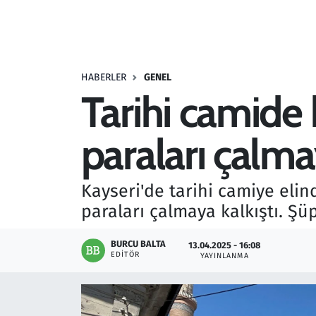
Resmi İlanlar
Rüya Tabirleri
HABERLER
GENEL
Tarihi camide h
Sağlık
paraları çalma
Savunma Sanayi
Seçim 2023
Kayseri'de tarihi camiye elin
paraları çalmaya kalkıştı. Şü
Spor
BURCU BALTA
13.04.2025 - 16:08
Teknoloji ve Bilim
EDITÖR
YAYINLANMA
Televizyon