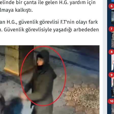
linde bir çanta ile gelen H.G. yardım için
6
lmaya kalkıştı.
 H.G., güvenlik görevlisi F.T'nin olayı fark
ı. Güvenlik görevlisiyle yaşadığı arbededen
7
8
9
10