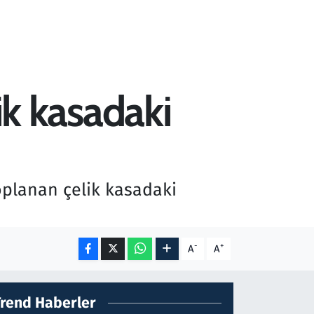
lik kasadaki
toplanan çelik kasadaki
-
+
A
A
Trend Haberler