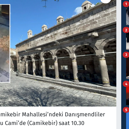
1
2
3
4
5
Camikebir Mahallesi’ndeki Danışmendliler
u Cami’de (Camikebir) saat 10.30