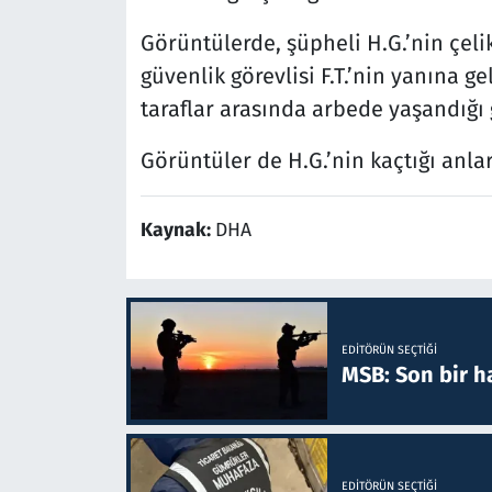
Görüntülerde, şüpheli H.G.’nin çeli
güvenlik görevlisi F.T.’nin yanına 
taraflar arasında arbede yaşandığı
Görüntüler de H.G.’nin kaçtığı anlar
Kaynak:
DHA
EDITÖRÜN SEÇTIĞI
MSB: Son bir ha
EDITÖRÜN SEÇTIĞI