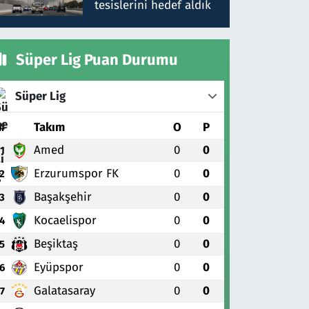
tesislerini hedef aldık
Süper Lig Puan Durumu
Süper Lig
#
Takım
O
P
Amed
0
0
1
Erzurumspor FK
0
0
2
Başakşehir
0
0
3
Kocaelispor
0
0
4
Beşiktaş
0
0
5
Eyüpspor
0
0
6
Galatasaray
0
0
7