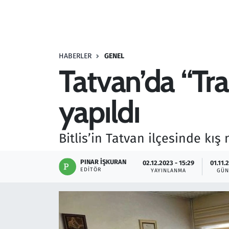
Resmi İlanlar
Rüya Tabirleri
HABERLER
GENEL
Tatvan’da “Traf
Sağlık
yapıldı
Savunma Sanayi
Seçim 2023
Bitlis’in Tatvan ilçesinde kış 
Spor
PINAR İŞKURAN
02.12.2023 - 15:29
01.11.
EDITÖR
YAYINLANMA
GÜN
Teknoloji ve Bilim
Televizyon