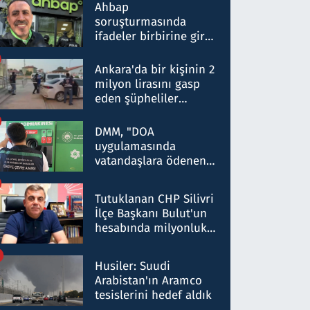
nitelikte olduğunu
Ahbap
belirtti
soruşturmasında
ifadeler birbirine girdi:
Dokuz şüphelinin
ifadelerinden ortaya
Ankara'da bir kişinin 2
çıkan tablo şok etti
milyon lirasını gasp
eden şüpheliler
Kırıkkale'de yakalandı
DMM, "DOA
uygulamasında
vatandaşlara ödenen
iade tutarlarının
düşürüldüğü" iddiasını
Tutuklanan CHP Silivri
yalanladı
İlçe Başkanı Bulut'un
hesabında milyonluk
para trafiğine: Patron
talimat verdi, ben
Husiler: Suudi
gönderdim
Arabistan'ın Aramco
tesislerini hedef aldık