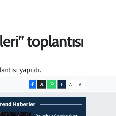
eri” toplantısı
antısı yapıldı.
-
+
A
A
Trend Haberler