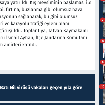
aya yatırıldı. Kış mevsiminin başlaması ile
tipi, fırtına, buzlanma gibi olumsuz hava
nasyonun sağlanarak, bu gibi olumsuz
7
ri ve karayolu trafiği eylem planı
 görüşüldü. Toplantıya, Tatvan Kaymakamı
ürü İsmail Ayhan, İlçe Jandarma Komutanı
8
m amirleri katıldı.
9
atı Nil virüsü vakaları geçen yıla göre
10