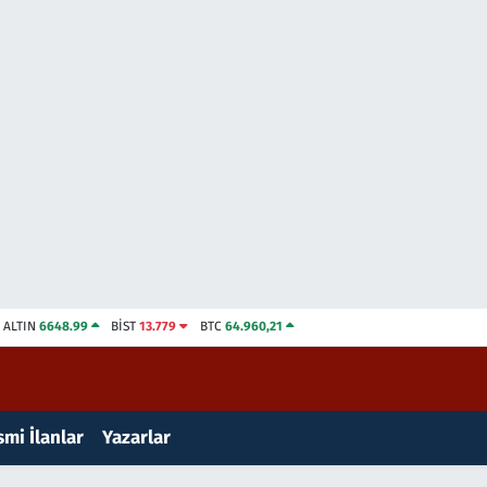
ALTIN
6648.99
BİST
13.779
BTC
64.960,21
mi İlanlar
Yazarlar