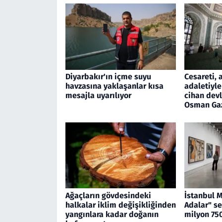
Diyarbakır'ın içme suyu
Cesareti, 
havzasına yaklaşanlar kısa
adaletiyle
mesajla uyarılıyor
cihan devl
Osman Ga
Ağaçların gövdesindeki
İstanbul 
halkalar iklim değişikliğinden
Adalar" se
yangınlara kadar doğanın
milyon 750