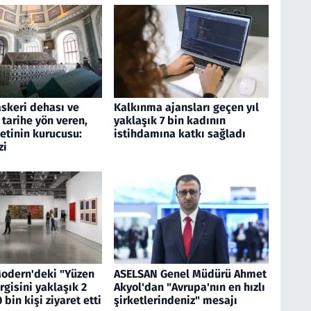
askeri dehası ve
Kalkınma ajansları geçen yıl
 tarihe yön veren,
yaklaşık 7 bin kadının
etinin kurucusu:
istihdamına katkı sağladı
zi
Modern'deki "Yüzen
ASELSAN Genel Müdürü Ahmet
rgisini yaklaşık 2
Akyol'dan "Avrupa'nın en hızlı
 bin kişi ziyaret etti
şirketlerindeniz" mesajı