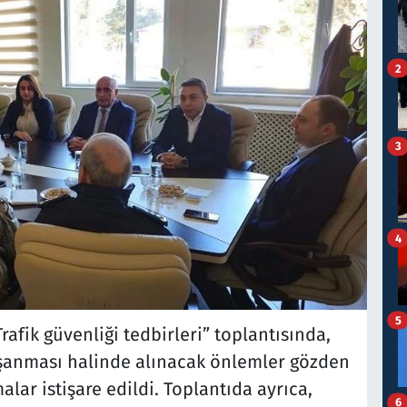
2
3
4
5
fik güvenliği tedbirleri” toplantısında,
aşanması halinde alınacak önlemler gözden
alar istişare edildi. Toplantıda ayrıca,
6