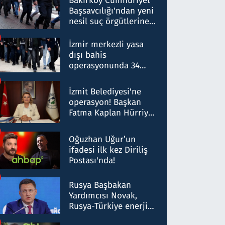
Bakırköy Cumhuriyet
Başsavcılığı'ndan yeni
nesil suç örgütlerine
operasyon: 50 şüpheli
hakkında gözaltı kararı
İzmir merkezli yasa
dışı bahis
operasyonunda 34
gözaltı: Yaklaşık 2
Milyar liralık para
İzmit Belediyesi'ne
trafiği tespit edildi
operasyon! Başkan
Fatma Kaplan Hürriyet
ve eşi gözaltına alındı
Oğuzhan Uğur’un
ifadesi ilk kez Diriliş
Postası'nda!
Rusya Başbakan
Yardımcısı Novak,
Rusya-Türkiye enerji
ortaklığının stratejik