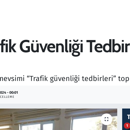
ik Güvenliği Tedbirl
mevsimi “Trafik güvenliği tedbirleri” topl
2024 - 00:01
CELLEME
1