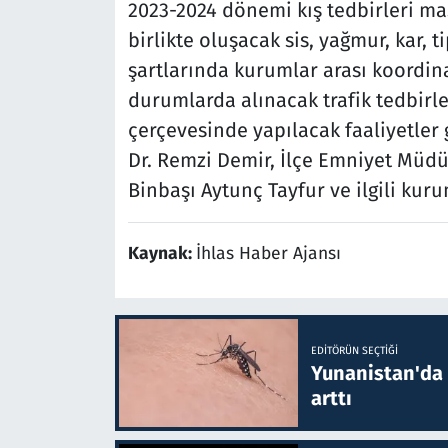
2023-2024 dönemi kış tedbirleri mas
birlikte oluşacak sis, yağmur, kar, 
şartlarında kurumlar arası koordi
durumlarda alınacak trafik tedbirle
çerçevesinde yapılacak faaliyetler
Dr. Remzi Demir, İlçe Emniyet Müd
Binbaşı Aytunç Tayfur ve ilgili kuru
Kaynak:
İhlas Haber Ajansı
EDITÖRÜN SEÇTIĞI
Yunanistan'da B
arttı