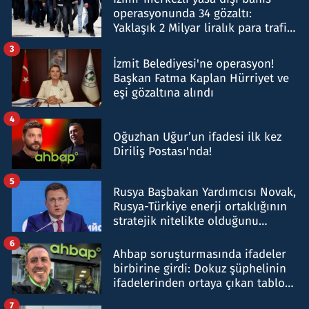
operasyonunda 34 gözaltı:
Yaklaşık 2 Milyar liralık para trafiği
tespit edildi
3
İzmit Belediyesi'ne operasyon!
Başkan Fatma Kaplan Hürriyet ve
eşi gözaltına alındı
4
Oğuzhan Uğur’un ifadesi ilk kez
Diriliş Postası'nda!
5
Rusya Başbakan Yardımcısı Novak,
Rusya-Türkiye enerji ortaklığının
stratejik nitelikte olduğunu
belirtti
6
Ahbap soruşturmasında ifadeler
birbirine girdi: Dokuz şüphelinin
ifadelerinden ortaya çıkan tablo
şok etti
7