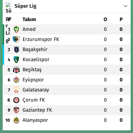
Süper Lig
#
Takım
O
P
Amed
0
0
1
Erzurumspor FK
0
0
2
Başakşehir
0
0
3
Kocaelispor
0
0
4
Beşiktaş
0
0
5
Eyüpspor
0
0
6
Galatasaray
0
0
7
Çorum FK
0
0
8
Gaziantep FK
0
0
9
Alanyaspor
0
0
10