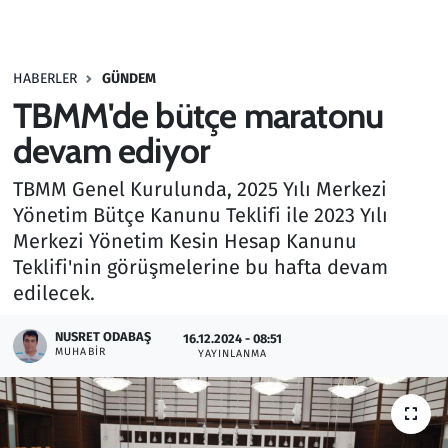
Gündem
HABERLER
GÜNDEM
Haber
TBMM'de bütçe maratonu
Kültür Sanat
devam ediyor
TBMM Genel Kurulunda, 2025 Yılı Merkezi
Kurumsal Haberler
Yönetim Bütçe Kanunu Teklifi ile 2023 Yılı
Merkezi Yönetim Kesin Hesap Kanunu
Lezzet Durağı
Teklifi'nin görüşmelerine bu hafta devam
Memur ve Kamu
edilecek.
NUSRET ODABAŞ
Otomobil
16.12.2024 - 08:51
MUHABIR
YAYINLANMA
Oyun
Ramazan