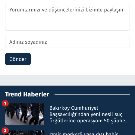
Gönder
Trend Haberler
1
Bakırköy Cumhuriyet
Başsavcılığı'ndan yeni nesil suç
örgütlerine operasyon: 50 şüpheli
hakkında gözaltı kararı
2
İzmir merkezli yasa dışı bahis