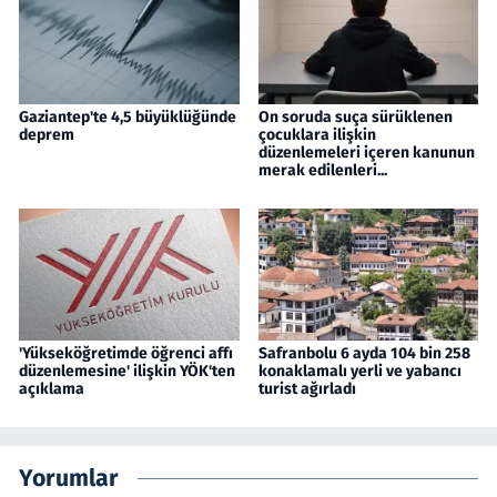
Gaziantep'te 4,5 büyüklüğünde
On soruda suça sürüklenen
deprem
çocuklara ilişkin
düzenlemeleri içeren kanunun
merak edilenleri...
'Yükseköğretimde öğrenci affı
Safranbolu 6 ayda 104 bin 258
düzenlemesine' ilişkin YÖK'ten
konaklamalı yerli ve yabancı
açıklama
turist ağırladı
Yorumlar