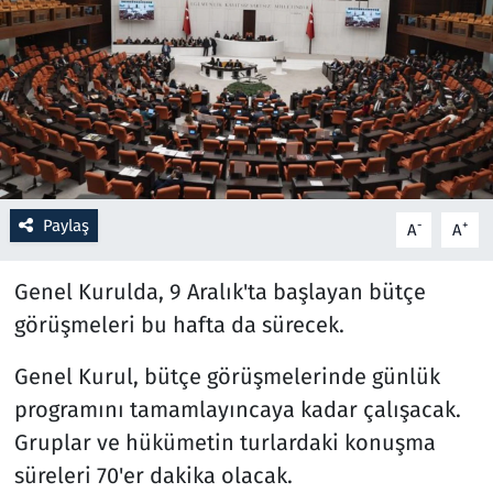
Resmi İlanlar
Rüya Tabirleri
Sağlık
Savunma Sanayi
Paylaş
-
+
A
A
Seçim 2023
Genel Kurulda, 9 Aralık'ta başlayan bütçe
görüşmeleri bu hafta da sürecek.
Spor
Genel Kurul, bütçe görüşmelerinde günlük
Teknoloji ve Bilim
programını tamamlayıncaya kadar çalışacak.
Gruplar ve hükümetin turlardaki konuşma
Televizyon
süreleri 70'er dakika olacak.