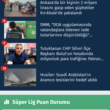
Ankara'da bir kişinin 2 milyon
lirasını gasp eden şüpheliler
Kırıkkale'de yakalandı
8
DMM, "DOA uygulamasında
vatandaşlara ödenen iade
tutarlarının düşürüldüğü"
iddiasını yalanladı
9
Tutuklanan CHP Silivri İlçe
Başkanı Bulut'un hesabında
milyonluk para trafiğine: Patron
talimat verdi, ben gönderdim
10
Husiler: Suudi Arabistan'ın
Aramco tesislerini hedef aldık
Süper Lig Puan Durumu