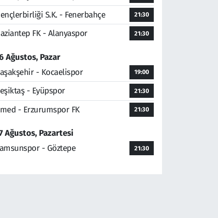
ençlerbirliği S.K. - Fenerbahçe
21:30
aziantep FK - Alanyaspor
21:30
6 Ağustos, Pazar
aşakşehir - Kocaelispor
19:00
eşiktaş - Eyüpspor
21:30
med - Erzurumspor FK
21:30
7 Ağustos, Pazartesi
amsunspor - Göztepe
21:30