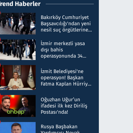
Trend Haberler
Bakırköy Cumhuriyet
Başsavcılığı'ndan yeni
nesil suç örgütlerine
operasyon: 50 şüpheli
hakkında gözaltı kararı
İzmir merkezli yasa
dışı bahis
operasyonunda 34
gözaltı: Yaklaşık 2
Milyar liralık para
İzmit Belediyesi'ne
trafiği tespit edildi
operasyon! Başkan
Fatma Kaplan Hürriyet
ve eşi gözaltına alındı
Oğuzhan Uğur’un
ifadesi ilk kez Diriliş
Postası'nda!
Rusya Başbakan
Yardımcısı Novak,