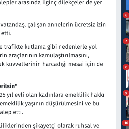
epler arasında ilginç dilekçeler de yer
6
atandaş, çalışan annelerin ücretsiz izin
etti.
7
e trafikte kutlama gibi nedenlerle yol
in araçlarının kamulaştırılmasını,
luk kuvvetlerinin harcadığı mesai için de
8
rilsin"
9
 yıl evli olan kadınlara emeklilik hakkı
n emeklilik yaşının düşürülmesini ve bu
alep etti.
10
iliklerinden şikayetçi olarak ruhsal ve