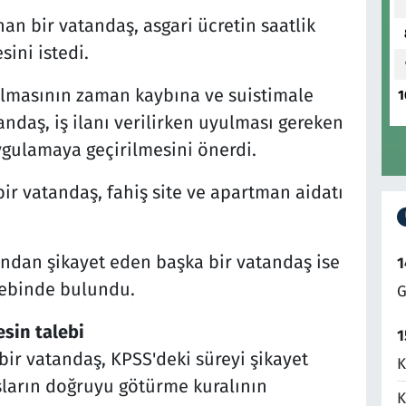
an bir vatandaş, asgari ücretin saatlik
ini istedi.
r almasının zaman kaybına ve suistimale
1
daş, iş ilanı verilirken uyulması gereken
ygulamaya geçirilmesini önerdi.
r vatandaş, fahiş site ve apartman aidatı
ından şikayet eden başka bir vatandaş ise
1
lebinde bulundu.
G
sin talebi
1
ir vatandaş, KPSS'deki süreyi şikayet
K
ışların doğruyu götürme kuralının
K