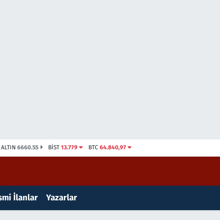
ALTIN
6660.55
BİST
13.779
BTC
64.840,97
mi İlanlar
Yazarlar