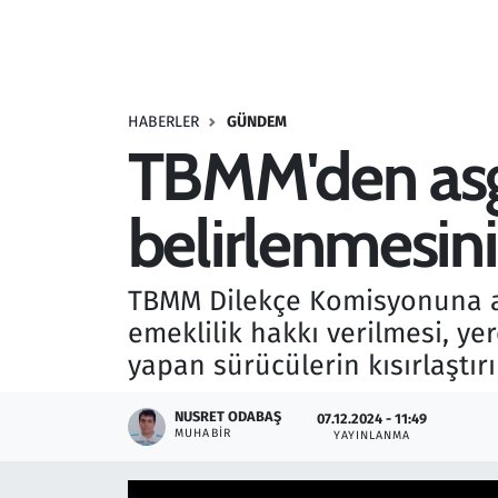
Resmi İlanlar
Rüya Tabirleri
HABERLER
GÜNDEM
TBMM'den asga
Sağlık
belirlenmesini 
Savunma Sanayi
Seçim 2023
TBMM Dilekçe Komisyonuna asg
emeklilik hakkı verilmesi, yer
Spor
yapan sürücülerin kısırlaştırı
Teknoloji ve Bilim
NUSRET ODABAŞ
07.12.2024 - 11:49
MUHABIR
YAYINLANMA
Televizyon