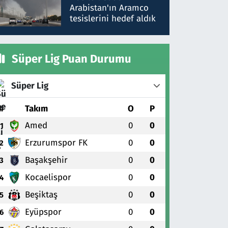
gönderdim
Arabistan'ın Aramco
tesislerini hedef aldık
Süper Lig Puan Durumu
Süper Lig
#
Takım
O
P
Amed
0
0
1
Erzurumspor FK
0
0
2
Başakşehir
0
0
3
Kocaelispor
0
0
4
Beşiktaş
0
0
5
Eyüpspor
0
0
6