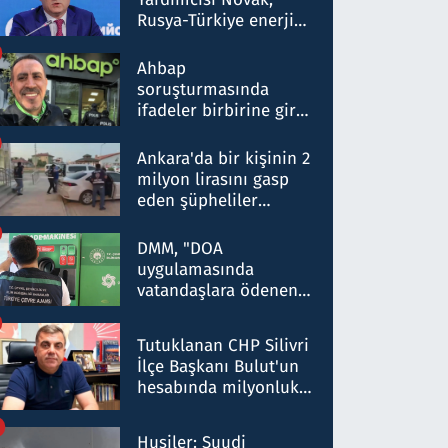
Rusya-Türkiye enerji
ortaklığının stratejik
nitelikte olduğunu
Ahbap
belirtti
soruşturmasında
ifadeler birbirine girdi:
Dokuz şüphelinin
ifadelerinden ortaya
Ankara'da bir kişinin 2
çıkan tablo şok etti
milyon lirasını gasp
eden şüpheliler
Kırıkkale'de yakalandı
DMM, "DOA
uygulamasında
vatandaşlara ödenen
iade tutarlarının
düşürüldüğü" iddiasını
Tutuklanan CHP Silivri
yalanladı
İlçe Başkanı Bulut'un
hesabında milyonluk
para trafiğine: Patron
talimat verdi, ben
Husiler: Suudi