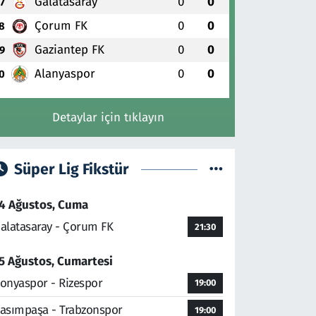
Galatasaray
0
0
7
Çorum FK
0
0
8
Gaziantep FK
0
0
9
Alanyaspor
0
0
0
Detaylar için tıklayın
Süper Lig Fikstür
4 Ağustos, Cuma
alatasaray - Çorum FK
21:30
5 Ağustos, Cumartesi
onyaspor - Rizespor
19:00
asımpaşa - Trabzonspor
19:00