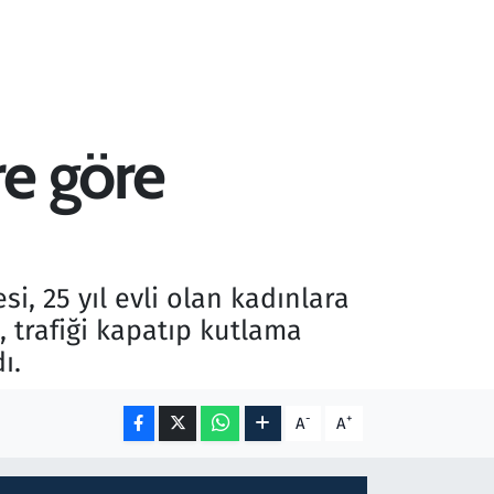
re göre
, 25 yıl evli olan kadınlara
, trafiği kapatıp kutlama
ı.
-
+
A
A