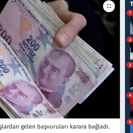
1
2
3
4
5
ardan gelen başvuruları karara bağladı.