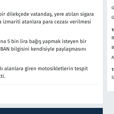
G
ir dilekçede vatandaş, yere atılan sigara
G
a izmariti atanlara para cezası verilmesi
1
B
a 5 bin lira bağış yapmak isteyen bir
B
AN bilgisini kendisiyle paylaşmasını
A
lı alanlara giren motosikletlerin tespit
1
ti.
S