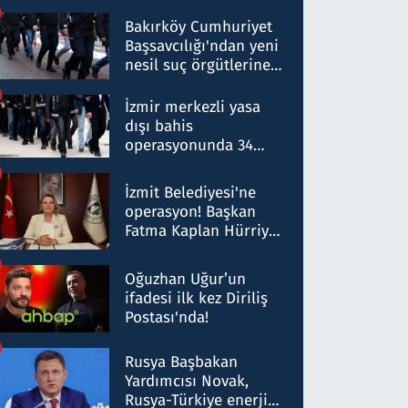
Bakırköy Cumhuriyet
Başsavcılığı'ndan yeni
nesil suç örgütlerine
operasyon: 50 şüpheli
hakkında gözaltı kararı
İzmir merkezli yasa
dışı bahis
operasyonunda 34
gözaltı: Yaklaşık 2
Milyar liralık para
İzmit Belediyesi'ne
trafiği tespit edildi
operasyon! Başkan
Fatma Kaplan Hürriyet
ve eşi gözaltına alındı
Oğuzhan Uğur’un
ifadesi ilk kez Diriliş
Postası'nda!
Rusya Başbakan
Yardımcısı Novak,
Rusya-Türkiye enerji