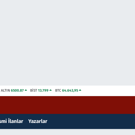
ALTIN
6500.87
BİST
13.799
BTC
64.643,95
mi İlanlar
Yazarlar