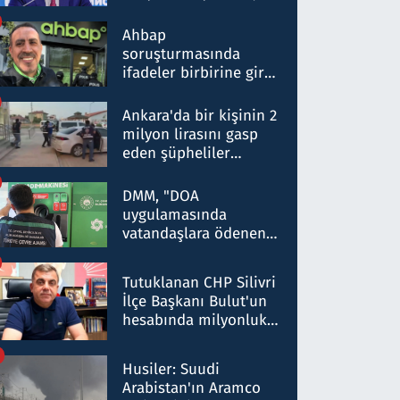
ortaklığının stratejik
nitelikte olduğunu
Ahbap
belirtti
soruşturmasında
ifadeler birbirine girdi:
Dokuz şüphelinin
ifadelerinden ortaya
Ankara'da bir kişinin 2
çıkan tablo şok etti
milyon lirasını gasp
eden şüpheliler
Kırıkkale'de yakalandı
DMM, "DOA
uygulamasında
vatandaşlara ödenen
iade tutarlarının
düşürüldüğü" iddiasını
Tutuklanan CHP Silivri
yalanladı
İlçe Başkanı Bulut'un
hesabında milyonluk
para trafiğine: Patron
talimat verdi, ben
Husiler: Suudi
gönderdim
Arabistan'ın Aramco