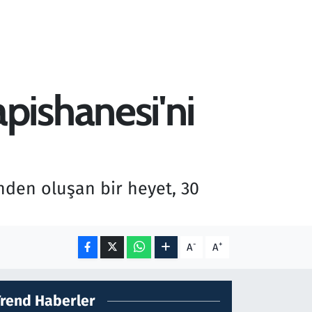
pishanesi'ni
nden oluşan bir heyet, 30
-
+
A
A
Trend Haberler