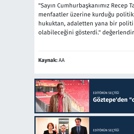
"Sayın Cumhurbaşkanımız Recep Tay
menfaatler üzerine kurduğu politik
hukuktan, adaletten yana bir polit
olabileceğini gösterdi." değerlend
Kaynak:
AA
EDITÖRÜN SEÇTIĞI
Göztepe'den "o
EDITÖRÜN SEÇTIĞI