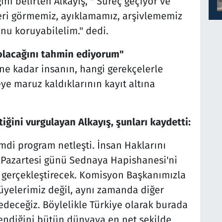
nı belirten Alkayış, " Süreç geçiyor ve
lleri görmemiz, ayıklamamız, arşivlememiz
nu koruyabilelim." dedi.
 olacağını tahmin ediyorum"
 ne kadar insanın, hangi gerekçelerle
e maruz kaldıklarının kayıt altına
ğini vurgulayan Alkayış, şunları kaydetti:
imdi program netleşti. İnsan Haklarını
Pazartesi günü Sednaya Hapishanesi'ni
t gerçekleştirecek. Komisyon Başkanımızla
yelerimiz değil, aynı zamanda diğer
deceğiz. Böylelikle Türkiye olarak burada
endiğini bütün dünyaya en net şekilde