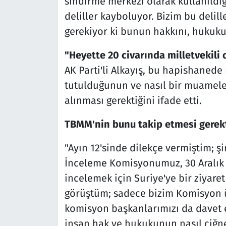
sindirme merkezi olarak kullanıldığı
deliller kayboluyor. Bizim bu deli
gerekiyor ki bunun hakkını, hukuku
"Heyette 20 civarında milletvekili
AK Parti'li Alkayış, bu hapishanede
tutulduğunun ve nasıl bir muameley
alınması gerektiğini ifade etti.
TBMM'nin bunu takip etmesi gerekti
"Ayın 12'sinde dilekçe vermiştim; ş
İnceleme Komisyonumuz, 30 Aralık 
incelemek için Suriye'ye bir ziyare
görüştüm; sadece bizim Komisyon ü
komisyon başkanlarımızı da davet e
insan hak ve hukukunun nasıl çiğn