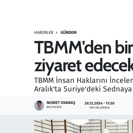
Resmi İlanlar
Rüya Tabirleri
HABERLER
GÜNDEM
TBMM'den bir 
Sağlık
ziyaret edece
Savunma Sanayi
Seçim 2023
TBMM İnsan Haklarını İncelem
Aralık'ta Suriye'deki Sednaya
Spor
NUSRET ODABAŞ
26.12.2024 - 11:30
Teknoloji ve Bilim
MUHABIR
YAYINLANMA
Televizyon