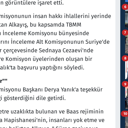
görüntülere işaret etti.
6
isyonunun insan hakkı ihlallerini yerinde
atan Alkayış, bu kapsamda TBMM
nı İnceleme Komisyonu bünyesinde
7
rını İnceleme Alt Komisyonunun Suriye'de
r çerçevesinde Sednaya Cezaevi'nde
e Komisyon üyelerinden oluşan bir
8
alık'ta başvuru yaptığını söyledi.
r""
9
isyonu Başkanı Derya Yanık'a teşekkür
 gösterdiğini dile getirdi.
etre uzaklıkta bulunan ve Baas rejiminin
10
 Hapishanesi'nin, insanları yok etme ve