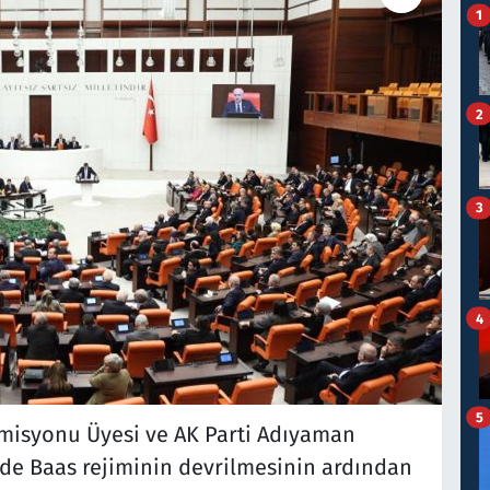
1
2
3
4
5
misyonu Üyesi ve AK Parti Adıyaman
e'de Baas rejiminin devrilmesinin ardından