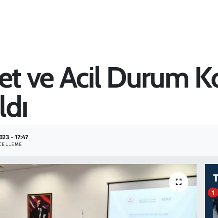
fet ve Acil Durum 
ldı
023 - 17:47
CELLEME
1