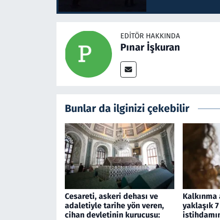
EDITÖR HAKKINDA
Pınar İşkuran
Bunlar da ilginizi çekebilir
Cesareti, askeri dehası ve
Kalkınma a
adaletiyle tarihe yön veren,
yaklaşık 7
cihan devletinin kurucusu:
istihdamın