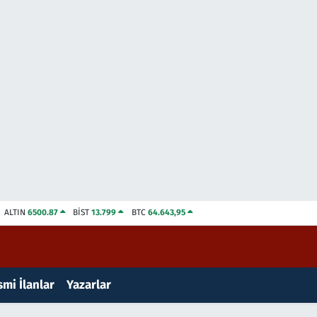
ALTIN
6500.87
BİST
13.799
BTC
64.643,95
mi İlanlar
Yazarlar