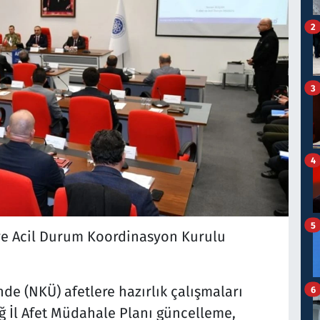
2
3
4
5
t ve Acil Durum Koordinasyon Kurulu
de (NKÜ) afetlere hazırlık çalışmaları
6
 İl Afet Müdahale Planı güncelleme,