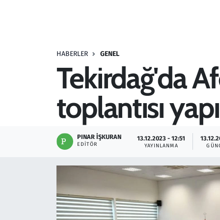
Resmi İlanlar
Rüya Tabirleri
HABERLER
GENEL
Tekirdağ'da A
Sağlık
toplantısı yapı
Savunma Sanayi
Seçim 2023
PINAR İŞKURAN
13.12.2023 - 12:51
13.12.2
EDITÖR
YAYINLANMA
GÜN
Spor
Teknoloji ve Bilim
Televizyon