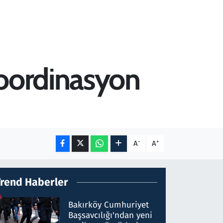
Koordinasyon
-
+
A
A
Trend Haberler
Bakırköy Cumhuriyet
Başsavcılığı'ndan yeni