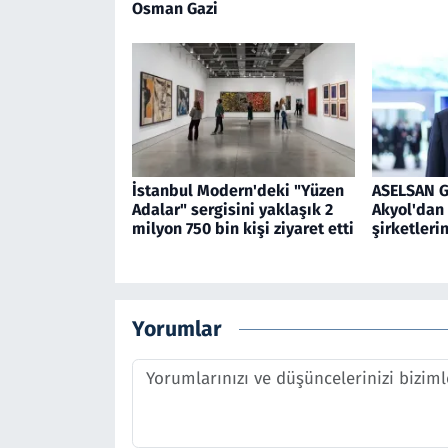
Osman Gazi
İstanbul Modern'deki "Yüzen
ASELSAN 
Adalar" sergisini yaklaşık 2
Akyol'dan 
milyon 750 bin kişi ziyaret etti
şirketleri
Yorumlar