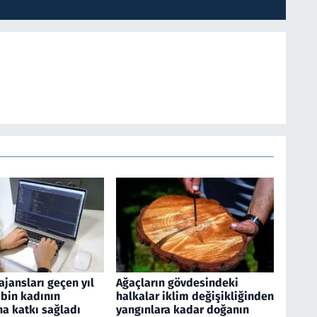
jansları geçen yıl
Ağaçların gövdesindeki
 bin kadının
halkalar iklim değişikliğinden
a katkı sağladı
yangınlara kadar doğanın