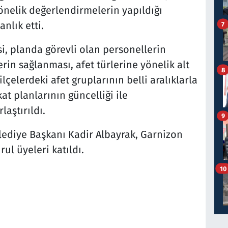
önelik değerlendirmelerin yapıldığı
nlık etti.
7
i, planda görevli olan personellerin
rin sağlanması, afet türlerine yönelik alt
8
lçelerdeki afet gruplarının belli aralıklarla
at planlarının güncelliği ile
laştırıldı.
9
lediye Başkanı Kadir Albayrak, Garnizon
l üyeleri katıldı.
10