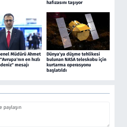
hafızasını taşıyor
Genel Müdürü Ahmet
Dünya'ya düşme tehlikesi
"Avrupa'nın en hızlı
bulunan NASA teleskobu için
ndeniz" mesajı
kurtarma operasyonu
başlatıldı