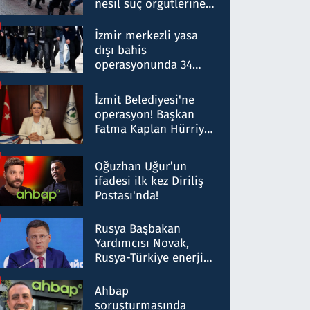
nesil suç örgütlerine
operasyon: 50 şüpheli
hakkında gözaltı kararı
İzmir merkezli yasa
dışı bahis
operasyonunda 34
gözaltı: Yaklaşık 2
Milyar liralık para
İzmit Belediyesi'ne
trafiği tespit edildi
operasyon! Başkan
Fatma Kaplan Hürriyet
ve eşi gözaltına alındı
Oğuzhan Uğur’un
ifadesi ilk kez Diriliş
Postası'nda!
Rusya Başbakan
Yardımcısı Novak,
Rusya-Türkiye enerji
ortaklığının stratejik
nitelikte olduğunu
Ahbap
belirtti
soruşturmasında