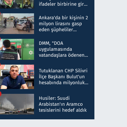
ifadeler birbirine girdi:
Dokuz şüphelinin
ifadelerinden ortaya
Ankara'da bir kişinin 2
çıkan tablo şok etti
milyon lirasını gasp
eden şüpheliler
Kırıkkale'de yakalandı
DMM, "DOA
uygulamasında
vatandaşlara ödenen
iade tutarlarının
düşürüldüğü" iddiasını
Tutuklanan CHP Silivri
yalanladı
İlçe Başkanı Bulut'un
hesabında milyonluk
para trafiğine: Patron
talimat verdi, ben
Husiler: Suudi
gönderdim
Arabistan'ın Aramco
tesislerini hedef aldık