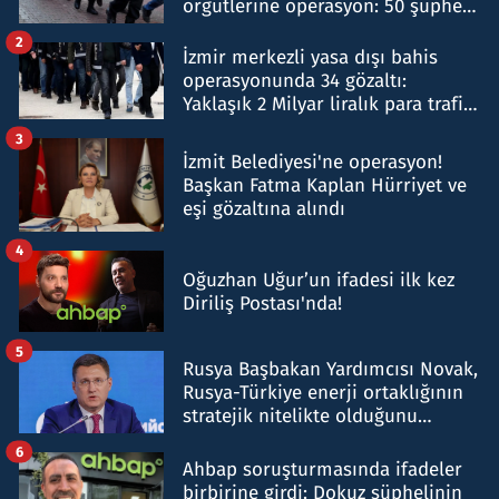
örgütlerine operasyon: 50 şüpheli
hakkında gözaltı kararı
2
İzmir merkezli yasa dışı bahis
operasyonunda 34 gözaltı:
Yaklaşık 2 Milyar liralık para trafiği
tespit edildi
3
İzmit Belediyesi'ne operasyon!
Başkan Fatma Kaplan Hürriyet ve
eşi gözaltına alındı
4
Oğuzhan Uğur’un ifadesi ilk kez
Diriliş Postası'nda!
5
Rusya Başbakan Yardımcısı Novak,
Rusya-Türkiye enerji ortaklığının
stratejik nitelikte olduğunu
belirtti
6
Ahbap soruşturmasında ifadeler
birbirine girdi: Dokuz şüphelinin