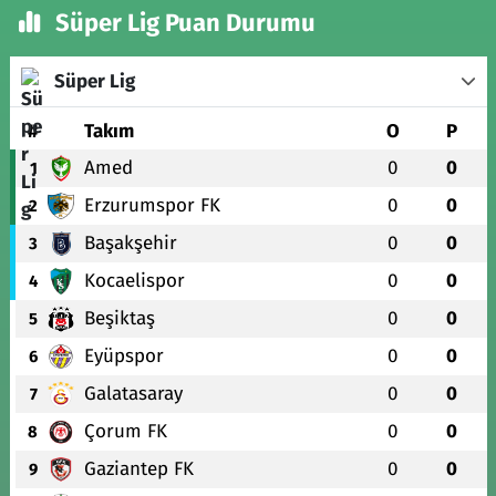
Süper Lig Puan Durumu
Süper Lig
#
Takım
O
P
Amed
0
0
1
Erzurumspor FK
0
0
2
Başakşehir
0
0
3
Kocaelispor
0
0
4
Beşiktaş
0
0
5
Eyüpspor
0
0
6
Galatasaray
0
0
7
Çorum FK
0
0
8
Gaziantep FK
0
0
9