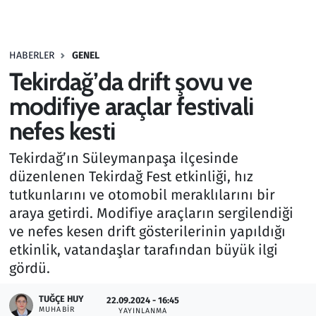
Gündem
HABERLER
GENEL
Haber
Tekirdağ’da drift şovu ve
Kültür Sanat
modifiye araçlar festivali
nefes kesti
Kurumsal Haberler
Tekirdağ’ın Süleymanpaşa ilçesinde
Lezzet Durağı
düzenlenen Tekirdağ Fest etkinliği, hız
tutkunlarını ve otomobil meraklılarını bir
Memur ve Kamu
araya getirdi. Modifiye araçların sergilendiği
ve nefes kesen drift gösterilerinin yapıldığı
Otomobil
etkinlik, vatandaşlar tarafından büyük ilgi
gördü.
Oyun
TUĞÇE HUY
22.09.2024 - 16:45
MUHABIR
Ramazan
YAYINLANMA