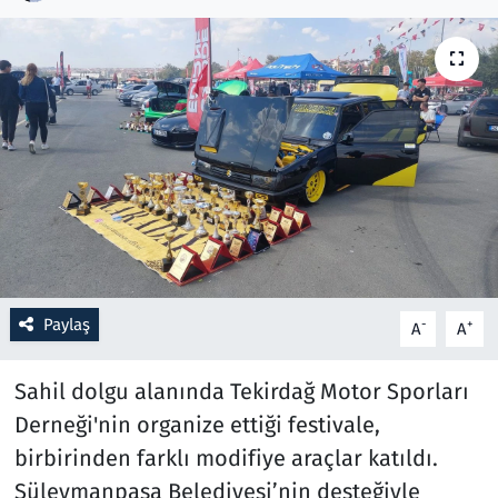
Resmi İlanlar
Rüya Tabirleri
Sağlık
Savunma Sanayi
Seçim 2023
Paylaş
-
+
A
A
Spor
Sahil dolgu alanında Tekirdağ Motor Sporları
Teknoloji ve Bilim
Derneği'nin organize ettiği festivale,
Televizyon
birbirinden farklı modifiye araçlar katıldı.
Süleymanpaşa Belediyesi’nin desteğiyle