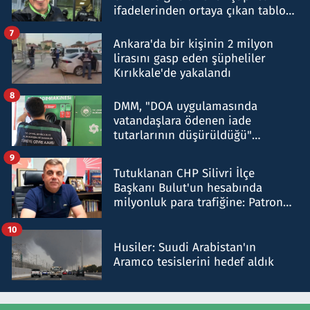
ifadelerinden ortaya çıkan tablo
şok etti
7
Ankara'da bir kişinin 2 milyon
lirasını gasp eden şüpheliler
Kırıkkale'de yakalandı
8
DMM, "DOA uygulamasında
vatandaşlara ödenen iade
tutarlarının düşürüldüğü"
iddiasını yalanladı
9
Tutuklanan CHP Silivri İlçe
Başkanı Bulut'un hesabında
milyonluk para trafiğine: Patron
talimat verdi, ben gönderdim
10
Husiler: Suudi Arabistan'ın
Aramco tesislerini hedef aldık