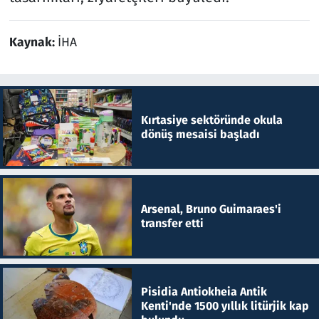
Kaynak:
İHA
Kırtasiye sektöründe okula
dönüş mesaisi başladı
Arsenal, Bruno Guimaraes'i
transfer etti
Pisidia Antiokheia Antik
Kenti'nde 1500 yıllık litürjik kap