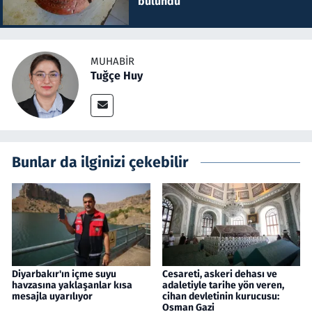
bulundu
MUHABIR
Tuğçe Huy
Bunlar da ilginizi çekebilir
Diyarbakır'ın içme suyu
Cesareti, askeri dehası ve
havzasına yaklaşanlar kısa
adaletiyle tarihe yön veren,
mesajla uyarılıyor
cihan devletinin kurucusu:
Osman Gazi