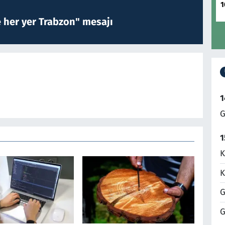
1
e her yer Trabzon" mesajı
1
G
1
K
K
G
G