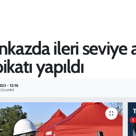
nkazda ileri seviye
ikatı yapıldı
023 - 12:16
CELLEME
1