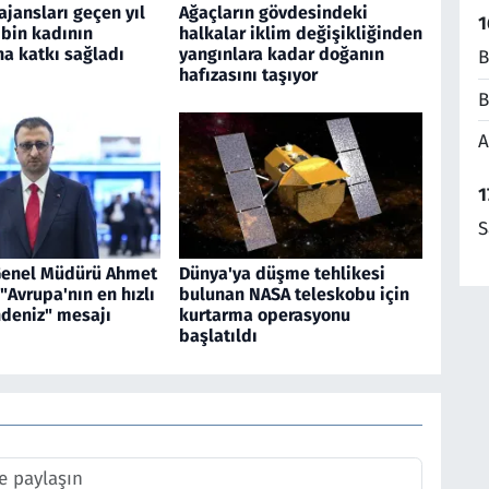
jansları geçen yıl
Ağaçların gövdesindeki
1
 bin kadının
halkalar iklim değişikliğinden
a katkı sağladı
yangınlara kadar doğanın
B
hafızasını taşıyor
B
A
1
S
Genel Müdürü Ahmet
Dünya'ya düşme tehlikesi
"Avrupa'nın en hızlı
bulunan NASA teleskobu için
ndeniz" mesajı
kurtarma operasyonu
başlatıldı