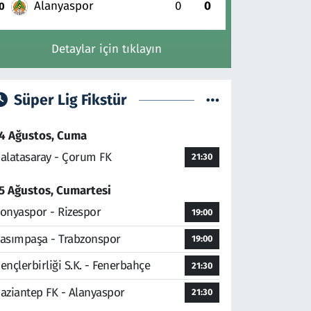
Alanyaspor
0
0
0
Detaylar için tıklayın
Süper Lig Fikstür
4 Ağustos, Cuma
alatasaray - Çorum FK
21:30
5 Ağustos, Cumartesi
onyaspor - Rizespor
19:00
asımpaşa - Trabzonspor
19:00
ençlerbirliği S.K. - Fenerbahçe
21:30
aziantep FK - Alanyaspor
21:30