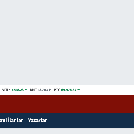
ALTIN
6518.23
BİST
13.703
BTC
64.475,47
mi İlanlar
Yazarlar