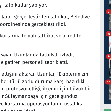
ı tatbikatlar yapıyor.
7
arak gerçekleştirilen tatbikat, Belediye
koordinesinde gerçekleştirildi.
8
 kurtarma temalı tatbikat ve akredite
yin Uzunlar da tatbikatı izledi,
9
e getiren personeli tebrik etti.
 ettiğini aktaran Uzunlar, "Ekiplerimizin
er türlü zorlu duruma karşı hazırlıklı
10
n profesyonelliği, ilçemiz için büyük bir
 bir Süleymanpaşa için gece gündüz
e kurtarma operasyonlarını ustalıkla
 ediyorum."dedi.