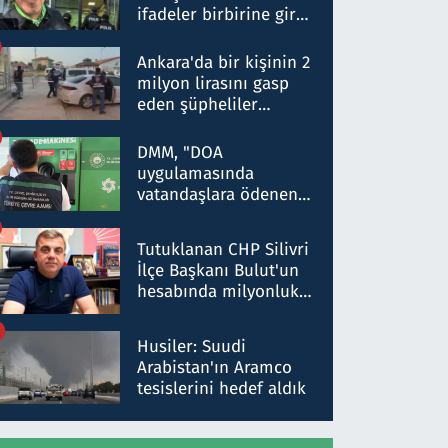
ifadeler birbirine girdi:
Dokuz şüphelinin
ifadelerinden ortaya
Ankara'da bir kişinin 2
çıkan tablo şok etti
milyon lirasını gasp
eden şüpheliler
Kırıkkale'de yakalandı
DMM, "DOA
uygulamasında
vatandaşlara ödenen
iade tutarlarının
düşürüldüğü" iddiasını
Tutuklanan CHP Silivri
yalanladı
İlçe Başkanı Bulut'un
hesabında milyonluk
para trafiğine: Patron
talimat verdi, ben
Husiler: Suudi
gönderdim
Arabistan'ın Aramco
tesislerini hedef aldık