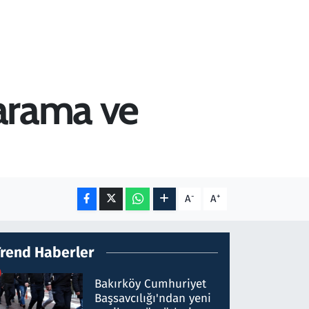
 arama ve
-
+
A
A
Trend Haberler
Bakırköy Cumhuriyet
Başsavcılığı'ndan yeni