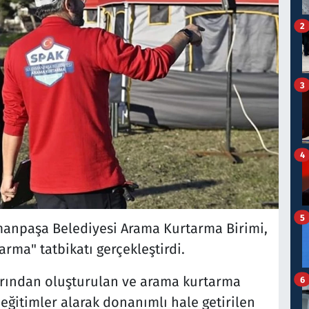
2
3
4
5
ymanpaşa Belediyesi Arama Kurtarma Birimi,
arma" tatbikatı gerçekleştirdi.
rından oluşturulan ve arama kurtarma
6
ğitimler alarak donanımlı hale getirilen