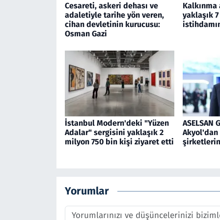
Cesareti, askeri dehası ve
Kalkınma a
adaletiyle tarihe yön veren,
yaklaşık 7
cihan devletinin kurucusu:
istihdamın
Osman Gazi
İstanbul Modern'deki "Yüzen
ASELSAN 
Adalar" sergisini yaklaşık 2
Akyol'dan 
milyon 750 bin kişi ziyaret etti
şirketleri
Yorumlar