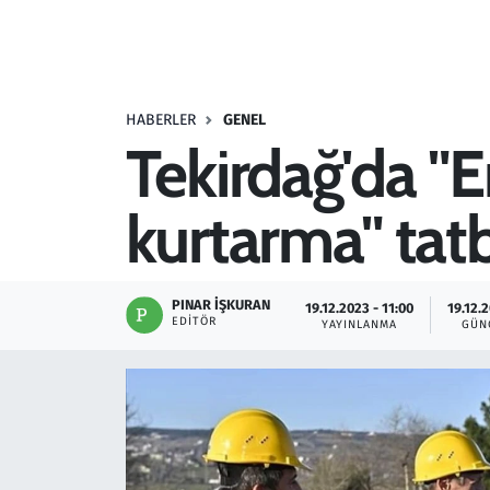
Resmi İlanlar
Rüya Tabirleri
HABERLER
GENEL
Tekirdağ'da "E
Sağlık
kurtarma" tatb
Savunma Sanayi
Seçim 2023
PINAR İŞKURAN
19.12.2023 - 11:00
19.12.2
EDITÖR
YAYINLANMA
GÜN
Spor
Teknoloji ve Bilim
Televizyon