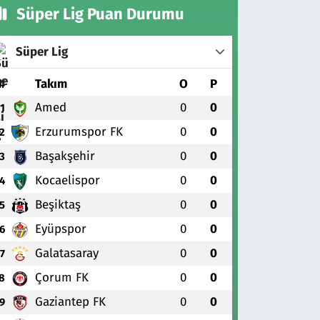
Süper Lig Puan Durumu
Süper Lig
#
Takım
O
P
Amed
0
0
1
Erzurumspor FK
0
0
2
Başakşehir
0
0
3
Kocaelispor
0
0
4
Beşiktaş
0
0
5
Eyüpspor
0
0
6
Galatasaray
0
0
7
Çorum FK
0
0
8
Gaziantep FK
0
0
9