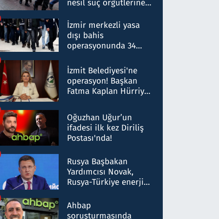
nesil suç örgütlerine
operasyon: 50 şüpheli
hakkında gözaltı kararı
İzmir merkezli yasa
dışı bahis
operasyonunda 34
gözaltı: Yaklaşık 2
Milyar liralık para
İzmit Belediyesi'ne
trafiği tespit edildi
operasyon! Başkan
Fatma Kaplan Hürriyet
ve eşi gözaltına alındı
Oğuzhan Uğur’un
ifadesi ilk kez Diriliş
Postası'nda!
Rusya Başbakan
Yardımcısı Novak,
Rusya-Türkiye enerji
ortaklığının stratejik
nitelikte olduğunu
Ahbap
belirtti
soruşturmasında