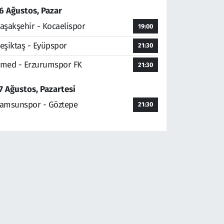
6 Ağustos, Pazar
aşakşehir - Kocaelispor
19:00
eşiktaş - Eyüpspor
21:30
med - Erzurumspor FK
21:30
7 Ağustos, Pazartesi
amsunspor - Göztepe
21:30