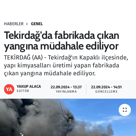
Gündem
HABERLER
GENEL
Haber
Tekirdağ'da fabrikada çıkan
Kültür Sanat
yangına müdahale ediliyor
TEKİRDAĞ (AA) - Tekirdağ'ın Kapaklı ilçesinde,
Kurumsal Haberler
yapı kimyasalları üretimi yapan fabrikada
çıkan yangına müdahale ediliyor.
Lezzet Durağı
YAKUP ALACA
22.09.2024 - 13:37
22.09.2024 - 14:51
Memur ve Kamu
EDITÖR
YAYINLANMA
GÜNCELLEME
Otomobil
Oyun
Ramazan