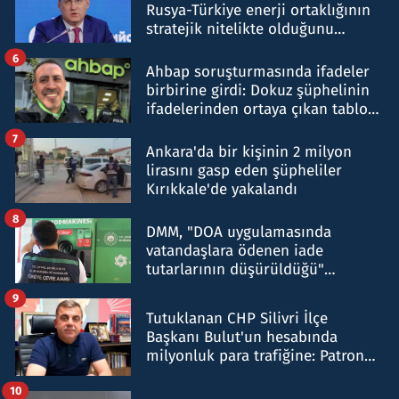
Rusya-Türkiye enerji ortaklığının
stratejik nitelikte olduğunu
belirtti
6
Ahbap soruşturmasında ifadeler
birbirine girdi: Dokuz şüphelinin
ifadelerinden ortaya çıkan tablo
şok etti
7
Ankara'da bir kişinin 2 milyon
lirasını gasp eden şüpheliler
Kırıkkale'de yakalandı
8
DMM, "DOA uygulamasında
vatandaşlara ödenen iade
tutarlarının düşürüldüğü"
iddiasını yalanladı
9
Tutuklanan CHP Silivri İlçe
Başkanı Bulut'un hesabında
milyonluk para trafiğine: Patron
talimat verdi, ben gönderdim
10