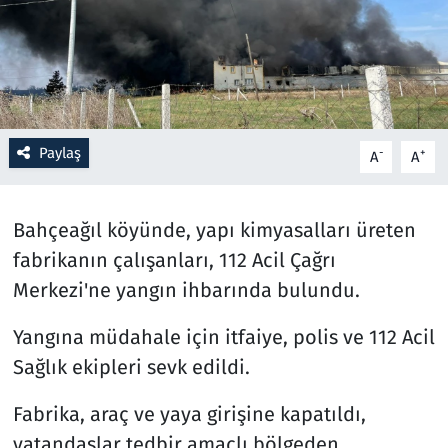
Resmi İlanlar
Rüya Tabirleri
Sağlık
Paylaş
-
+
A
A
Savunma Sanayi
Bahçeağıl köyünde, yapı kimyasalları üreten
Seçim 2023
fabrikanın çalışanları, 112 Acil Çağrı
Merkezi'ne yangın ihbarında bulundu.
Spor
Yangına müdahale için itfaiye, polis ve 112 Acil
Teknoloji ve Bilim
Sağlık ekipleri sevk edildi.
Televizyon
Fabrika, araç ve yaya girişine kapatıldı,
vatandaşlar tedbir amaçlı bölgeden