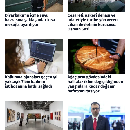
Diyarbakır'ın içme suyu
Cesareti, askeri dehası ve
havzasına yaklaşanlar kısa
adaletiyle tarihe yön veren,
mesajla uyarılıyor
cihan devletinin kurucusu:
Osman Gazi
Kalkınma ajansları geçen yıl
Ağaçların gövdesindeki
yaklaşık 7 bin kadının
halkalar iklim değişikliğinden
istihdamına katkı sağladı
yangınlara kadar doğanın
hafızasını taşıyor