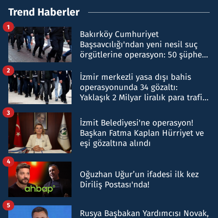
Trend Haberler
1
Bakırköy Cumhuriyet
Başsavcılığı'ndan yeni nesil suç
örgütlerine operasyon: 50 şüpheli
hakkında gözaltı kararı
2
İzmir merkezli yasa dışı bahis
operasyonunda 34 gözaltı:
Yaklaşık 2 Milyar liralık para trafiği
tespit edildi
3
İzmit Belediyesi'ne operasyon!
Başkan Fatma Kaplan Hürriyet ve
eşi gözaltına alındı
4
Oğuzhan Uğur’un ifadesi ilk kez
Diriliş Postası'nda!
5
Rusya Başbakan Yardımcısı Novak,