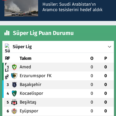
Husiler: Suudi Arabistan'ın
Aramco tesislerini hedef aldık
Süper Lig Puan Durumu
Süper Lig
#
Takım
O
P
Amed
0
0
1
Erzurumspor FK
0
0
2
Başakşehir
0
0
3
Kocaelispor
0
0
4
Beşiktaş
0
0
5
Eyüpspor
0
0
6