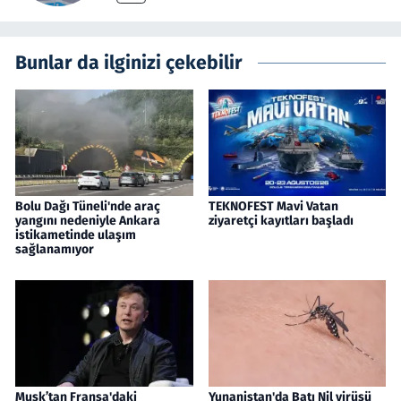
Bunlar da ilginizi çekebilir
Bolu Dağı Tüneli'nde araç
TEKNOFEST Mavi Vatan
yangını nedeniyle Ankara
ziyaretçi kayıtları başladı
istikametinde ulaşım
sağlanamıyor
Musk’tan Fransa'daki
Yunanistan'da Batı Nil virüsü