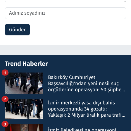
Gönder
Trend Haberler
1
Bakırköy Cumhuriyet
Başsavcılığı'ndan yeni nesil suç
örgütlerine operasyon: 50 şüpheli
hakkında gözaltı kararı
2
İzmir merkezli yasa dışı bahis
operasyonunda 34 gözaltı:
Yaklaşık 2 Milyar liralık para trafiği
tespit edildi
3
İzmit Belediyesi'ne operasyon!