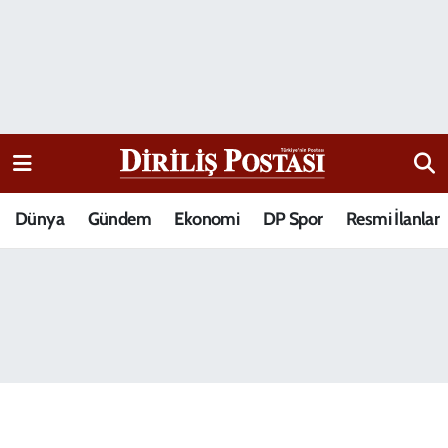
15 Temmuz Destanı
Nöbetçi Eczaneler
Analiz-Yorum
Hava Durumu
Dizi-Film
Trafik Durumu
Dünya
Gündem
Ekonomi
DP Spor
Resmi İlanlar
Dünya
Süper Lig Puan Durumu ve Fikstür
Eğitim
Tüm Manşetler
Ekonomi
Son Dakika Haberleri
Elif Kuşağı
Haber Arşivi
Güncel