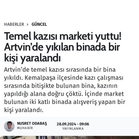
Gündem
HABERLER
GÜNCEL
Haber
Temel kazısı marketi yuttu!
Kültür Sanat
Artvin’de yıkılan binada bir
kişi yaralandı
Kurumsal Haberler
Artvin’de temel kazısı sırasında bir bina
Lezzet Durağı
yıkıldı. Kemalpaşa ilçesinde kazı çalışması
sırasında bitişikte bulunan bina, kazının
Memur ve Kamu
yapıldığı alana doğru çöktü. İçinde market
bulunan iki katlı binada alışveriş yapan bir
Otomobil
kişi yaralandı.
Oyun
NUSRET ODABAŞ
28.09.2024 - 09:06
MUHABIR
YAYINLANMA
Ramazan