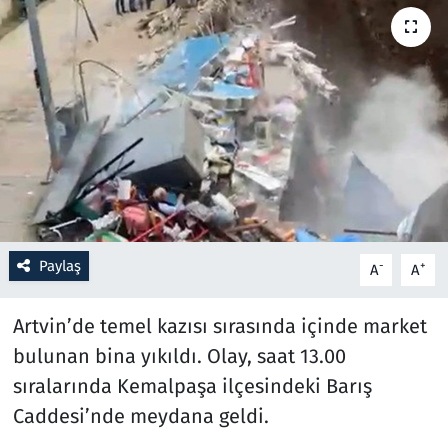
Resmi İlanlar
Rüya Tabirleri
Sağlık
Savunma Sanayi
Seçim 2023
Paylaş
-
+
A
A
Spor
Artvin’de temel kazısı sırasında içinde market
Teknoloji ve Bilim
bulunan bina yıkıldı. Olay, saat 13.00
sıralarında Kemalpaşa ilçesindeki Barış
Televizyon
Caddesi’nde meydana geldi.