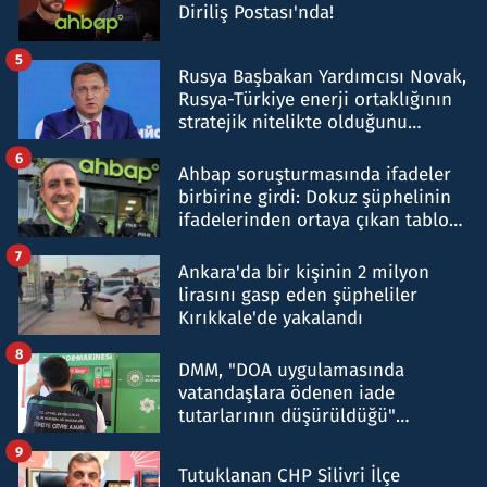
Diriliş Postası'nda!
5
Rusya Başbakan Yardımcısı Novak,
Rusya-Türkiye enerji ortaklığının
stratejik nitelikte olduğunu
belirtti
6
Ahbap soruşturmasında ifadeler
birbirine girdi: Dokuz şüphelinin
ifadelerinden ortaya çıkan tablo
şok etti
7
Ankara'da bir kişinin 2 milyon
lirasını gasp eden şüpheliler
Kırıkkale'de yakalandı
8
DMM, "DOA uygulamasında
vatandaşlara ödenen iade
tutarlarının düşürüldüğü"
iddiasını yalanladı
9
Tutuklanan CHP Silivri İlçe