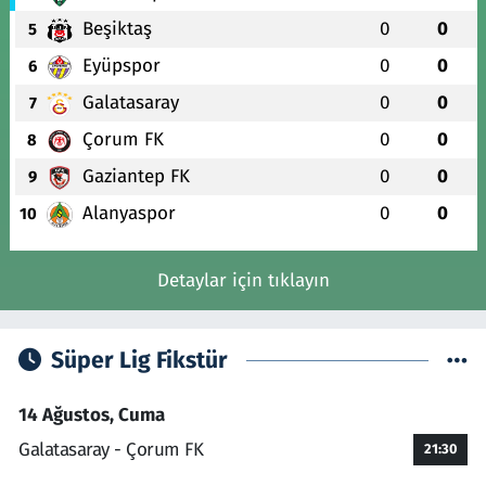
Beşiktaş
0
0
5
Eyüpspor
0
0
6
Galatasaray
0
0
7
Çorum FK
0
0
8
Gaziantep FK
0
0
9
Alanyaspor
0
0
10
Detaylar için tıklayın
Süper Lig Fikstür
14 Ağustos, Cuma
Galatasaray - Çorum FK
21:30