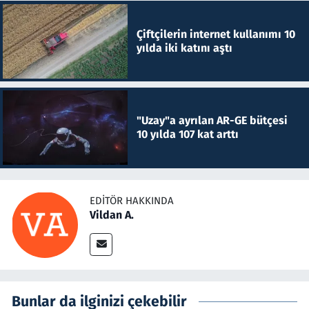
Çiftçilerin internet kullanımı 10
yılda iki katını aştı
"Uzay"a ayrılan AR-GE bütçesi
10 yılda 107 kat arttı
EDITÖR HAKKINDA
Vildan A.
Bunlar da ilginizi çekebilir