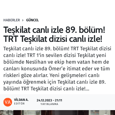
Gündem
HABERLER
GÜNCEL
Haber
Teşkilat canlı izle 89. bölüm!
Kültür Sanat
TRT Teşkilat dizisi canlı izle!
Teşkilat canlı izle 89. bölüm! TRT Teşkilat dizisi
Kurumsal Haberler
canlı izle! TRT 1'in sevilen dizisi Teşkilat yeni
bölümde Neslihan ve ekip hem vatan hem de
Lezzet Durağı
canları konusunda Ömer’e itimat eder ve tüm
Memur ve Kamu
riskleri göze alırlar. Yeni gelişmeleri canlı
yayında öğrenmek için Teşkilat canlı izle 89.
Otomobil
bölüm! TRT Teşkilat dizisi canlı izle!...
VILDAN A.
Oyun
24.12.2023 - 21:11
EDITÖR
YAYINLANMA
Ramazan