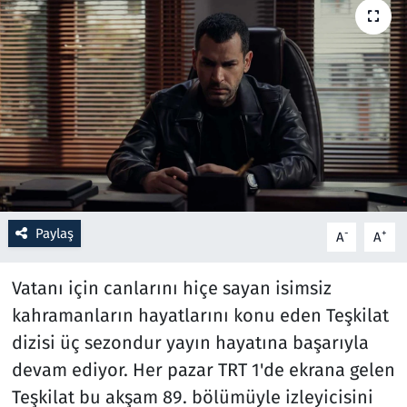
Resmi İlanlar
Rüya Tabirleri
Sağlık
Savunma Sanayi
Seçim 2023
Paylaş
-
+
A
A
Spor
Vatanı için canlarını hiçe sayan isimsiz
kahramanların hayatlarını konu eden Teşkilat
Teknoloji ve Bilim
dizisi üç sezondur yayın hayatına başarıyla
Televizyon
devam ediyor. Her pazar TRT 1'de ekrana gelen
Teşkilat bu akşam 89. bölümüyle izleyicisini