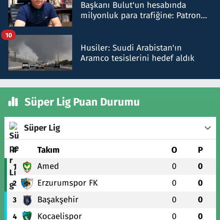
Başkanı Bulut'un hesabında
milyonluk para trafiğine: Patron
talimat verdi, ben gönderdim
10
Husiler: Suudi Arabistan'ın
Aramco tesislerini hedef aldık
Süper Lig Puan Durumu
Süper Lig
#
Takım
O
P
Amed
0
0
1
Erzurumspor FK
0
0
2
Başakşehir
0
0
3
Kocaelispor
0
0
4