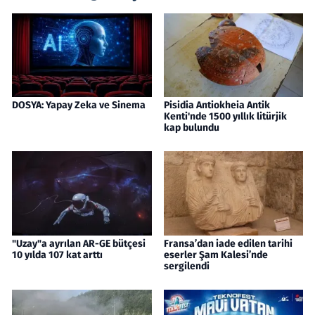
DOSYA: Yapay Zeka ve Sinema
Pisidia Antiokheia Antik
Kenti'nde 1500 yıllık litürjik
kap bulundu
"Uzay"a ayrılan AR-GE bütçesi
Fransa’dan iade edilen tarihi
10 yılda 107 kat arttı
eserler Şam Kalesi’nde
sergilendi