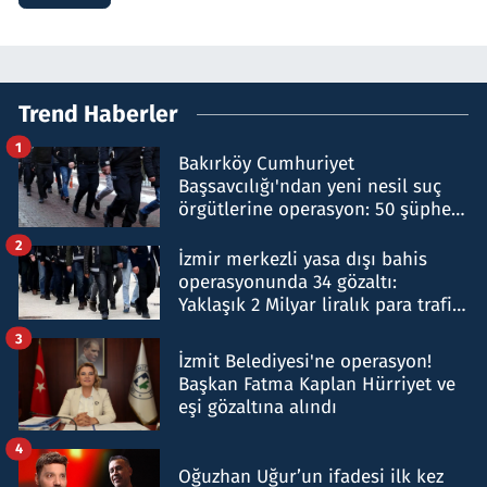
Trend Haberler
1
Bakırköy Cumhuriyet
Başsavcılığı'ndan yeni nesil suç
örgütlerine operasyon: 50 şüpheli
hakkında gözaltı kararı
2
İzmir merkezli yasa dışı bahis
operasyonunda 34 gözaltı:
Yaklaşık 2 Milyar liralık para trafiği
tespit edildi
3
İzmit Belediyesi'ne operasyon!
Başkan Fatma Kaplan Hürriyet ve
eşi gözaltına alındı
4
Oğuzhan Uğur’un ifadesi ilk kez