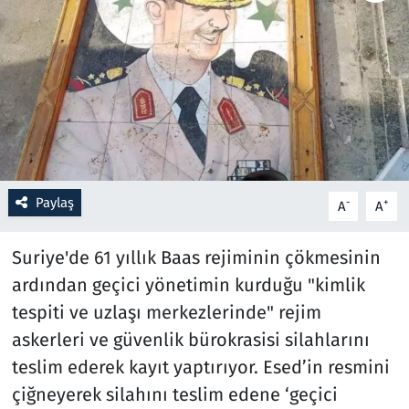
Resmi İlanlar
Rüya Tabirleri
Sağlık
Savunma Sanayi
Paylaş
-
+
A
A
Seçim 2023
Suriye'de 61 yıllık Baas rejiminin çökmesinin
Spor
ardından geçici yönetimin kurduğu "kimlik
tespiti ve uzlaşı merkezlerinde" rejim
Teknoloji ve Bilim
askerleri ve güvenlik bürokrasisi silahlarını
teslim ederek kayıt yaptırıyor. Esed’in resmini
Televizyon
çiğneyerek silahını teslim edene ‘geçici