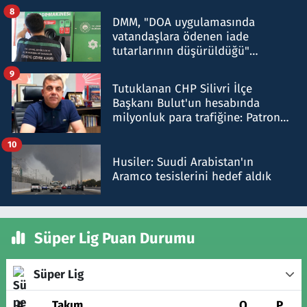
8
DMM, "DOA uygulamasında
vatandaşlara ödenen iade
tutarlarının düşürüldüğü"
iddiasını yalanladı
9
Tutuklanan CHP Silivri İlçe
Başkanı Bulut'un hesabında
milyonluk para trafiğine: Patron
talimat verdi, ben gönderdim
10
Husiler: Suudi Arabistan'ın
Aramco tesislerini hedef aldık
Süper Lig Puan Durumu
Süper Lig
#
Takım
O
P