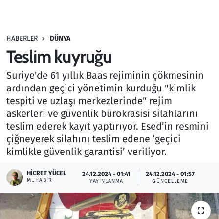
Gündem
HABERLER
DÜNYA
Haber
Teslim kuyruğu
Kültür Sanat
Suriye'de 61 yıllık Baas rejiminin çökmesinin
ardından geçici yönetimin kurduğu "kimlik
Kurumsal Haberler
tespiti ve uzlaşı merkezlerinde" rejim
askerleri ve güvenlik bürokrasisi silahlarını
Lezzet Durağı
teslim ederek kayıt yaptırıyor. Esed’in resmini
çiğneyerek silahını teslim edene ‘geçici
Memur ve Kamu
kimlikle güvenlik garantisi’ veriliyor.
Otomobil
HICRET YÜCEL
24.12.2024 - 01:41
24.12.2024 - 01:57
MUHABIR
YAYINLANMA
GÜNCELLEME
Oyun
Ramazan