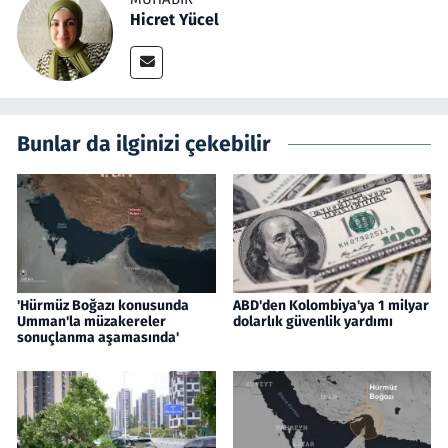
Hicret Yücel
Bunlar da ilginizi çekebilir
'Hürmüz Boğazı konusunda
ABD'den Kolombiya'ya 1 milyar
Umman'la müzakereler
dolarlık güvenlik yardımı
sonuçlanma aşamasında'