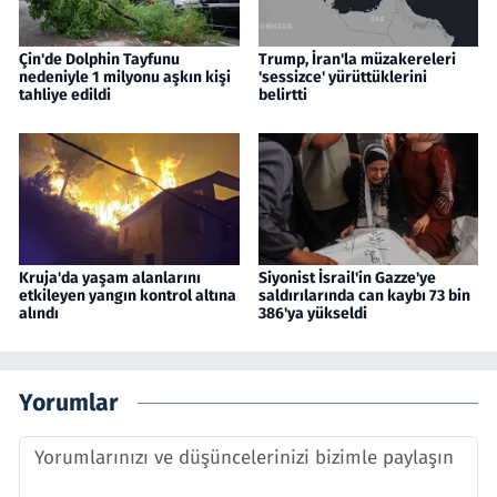
Çin'de Dolphin Tayfunu
Trump, İran'la müzakereleri
nedeniyle 1 milyonu aşkın kişi
'sessizce' yürüttüklerini
tahliye edildi
belirtti
Kruja'da yaşam alanlarını
Siyonist İsrail'in Gazze'ye
etkileyen yangın kontrol altına
saldırılarında can kaybı 73 bin
alındı
386'ya yükseldi
Yorumlar