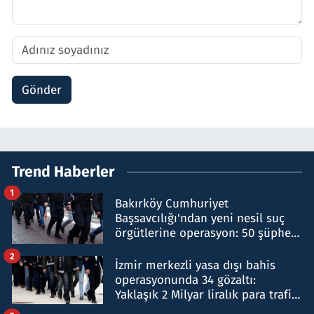
Gönder
Trend Haberler
1
Bakırköy Cumhuriyet
Başsavcılığı'ndan yeni nesil suç
örgütlerine operasyon: 50 şüpheli
hakkında gözaltı kararı
2
İzmir merkezli yasa dışı bahis
operasyonunda 34 gözaltı:
Yaklaşık 2 Milyar liralık para trafiği
tespit edildi