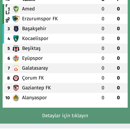
Amed
0
0
1
Erzurumspor FK
0
0
2
Başakşehir
0
0
3
Kocaelispor
0
0
4
Beşiktaş
0
0
5
Eyüpspor
0
0
6
Galatasaray
0
0
7
Çorum FK
0
0
8
Gaziantep FK
0
0
9
Alanyaspor
0
0
10
Detaylar için tıklayın