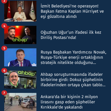
3
İzmit Belediyesi'ne operasyon!
Başkan Fatma Kaplan Hürriyet ve
eşi gözaltına alındı
4
Oğuzhan Uğur’un ifadesi ilk kez
Diriliş Postası'nda!
5
Rusya Başbakan Yardımcısı Novak,
Rusya-Türkiye enerji ortaklığının
stratejik nitelikte olduğunu
belirtti
6
Ahbap soruşturmasında ifadeler
birbirine girdi: Dokuz şüphelinin
ifadelerinden ortaya çıkan tablo
şok etti
7
Ankara'da bir kişinin 2 milyon
lirasını gasp eden şüpheliler
Kırıkkale'de yakalandı