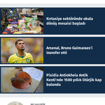
Kırtasiye sektöründe okula
dönüş mesaisi başladı
Arsenal, Bruno Guimaraes'i
transfer etti
Pisidia Antiokheia Antik
Kenti'nde 1500 yıllık litürjik kap
bulundu
MUHABIR