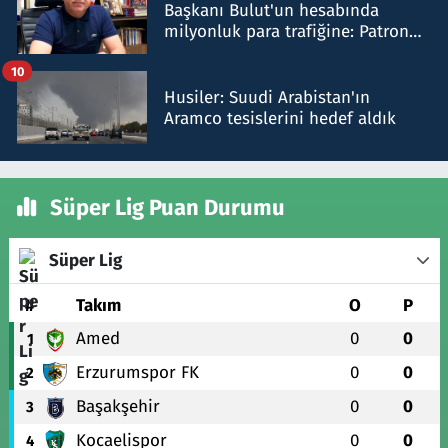
Başkanı Bulut'un hesabında
milyonluk para trafiğine: Patron
talimat verdi, ben gönderdim
10
Husiler: Suudi Arabistan'ın
Aramco tesislerini hedef aldık
Süper Lig Puan Durumu
Süper Lig
#
Takım
O
P
Amed
0
0
1
Erzurumspor FK
0
0
2
Başakşehir
0
0
3
Kocaelispor
0
0
4