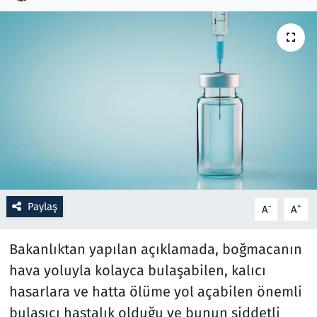
Resmi İlanlar
Rüya Tabirleri
Sağlık
Savunma Sanayi
Seçim 2023
Paylaş
-
+
A
A
Spor
Bakanlıktan yapılan açıklamada, boğmacanın
Teknoloji ve Bilim
hava yoluyla kolayca bulaşabilen, kalıcı
Televizyon
hasarlara ve hatta ölüme yol açabilen önemli
bulaşıcı hastalık olduğu ve bunun şiddetli