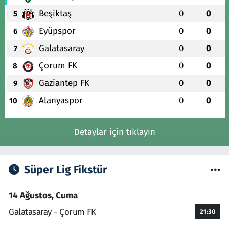
Beşiktaş
0
0
5
Eyüpspor
0
0
6
Galatasaray
0
0
7
Çorum FK
0
0
8
Gaziantep FK
0
0
9
Alanyaspor
0
0
10
Detaylar için tıklayın
Süper Lig Fikstür
14 Ağustos, Cuma
Galatasaray - Çorum FK
21:30