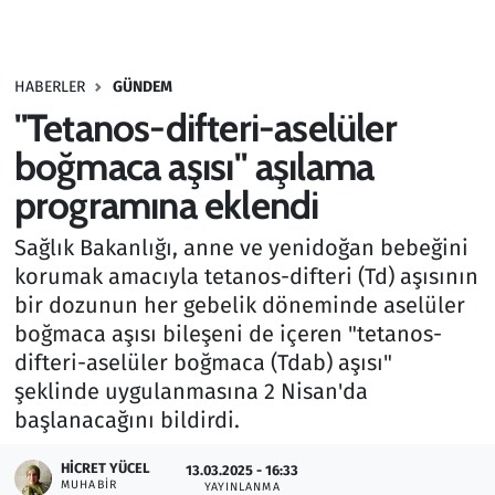
Gündem
HABERLER
GÜNDEM
Haber
"Tetanos-difteri-aselüler
Kültür Sanat
boğmaca aşısı" aşılama
programına eklendi
Kurumsal Haberler
Sağlık Bakanlığı, anne ve yenidoğan bebeğini
Lezzet Durağı
korumak amacıyla tetanos-difteri (Td) aşısının
bir dozunun her gebelik döneminde aselüler
Memur ve Kamu
boğmaca aşısı bileşeni de içeren "tetanos-
difteri-aselüler boğmaca (Tdab) aşısı"
Otomobil
şeklinde uygulanmasına 2 Nisan'da
başlanacağını bildirdi.
Oyun
HICRET YÜCEL
13.03.2025 - 16:33
MUHABIR
Ramazan
YAYINLANMA