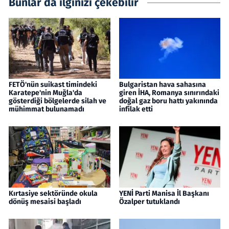
Bunlar da ilginizi çekebilir
FETÖ'nün suikast timindeki
Bulgaristan hava sahasına
Karatepe'nin Muğla'da
giren İHA, Romanya sınırındaki
gösterdiği bölgelerde silah ve
doğal gaz boru hattı yakınında
mühimmat bulunamadı
infilak etti
Kırtasiye sektöründe okula
YENİ Parti Manisa İl Başkanı
dönüş mesaisi başladı
Özalper tutuklandı