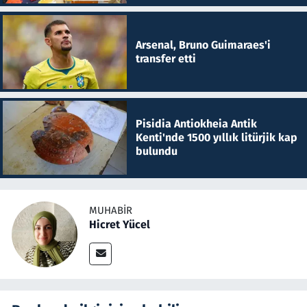
Arsenal, Bruno Guimaraes'i
transfer etti
Pisidia Antiokheia Antik
Kenti'nde 1500 yıllık litürjik kap
bulundu
MUHABIR
Hicret Yücel