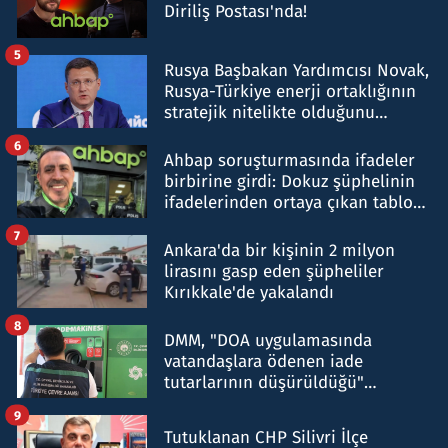
Diriliş Postası'nda!
5
Rusya Başbakan Yardımcısı Novak,
Rusya-Türkiye enerji ortaklığının
stratejik nitelikte olduğunu
belirtti
6
Ahbap soruşturmasında ifadeler
birbirine girdi: Dokuz şüphelinin
ifadelerinden ortaya çıkan tablo
şok etti
7
Ankara'da bir kişinin 2 milyon
lirasını gasp eden şüpheliler
Kırıkkale'de yakalandı
8
DMM, "DOA uygulamasında
vatandaşlara ödenen iade
tutarlarının düşürüldüğü"
iddiasını yalanladı
9
Tutuklanan CHP Silivri İlçe