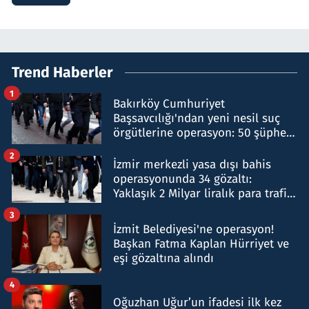
Trend Haberler
1
Bakırköy Cumhuriyet
Başsavcılığı'ndan yeni nesil suç
örgütlerine operasyon: 50 şüpheli
hakkında gözaltı kararı
2
İzmir merkezli yasa dışı bahis
operasyonunda 34 gözaltı:
Yaklaşık 2 Milyar liralık para trafiği
tespit edildi
3
İzmit Belediyesi'ne operasyon!
Başkan Fatma Kaplan Hürriyet ve
eşi gözaltına alındı
4
Oğuzhan Uğur’un ifadesi ilk kez