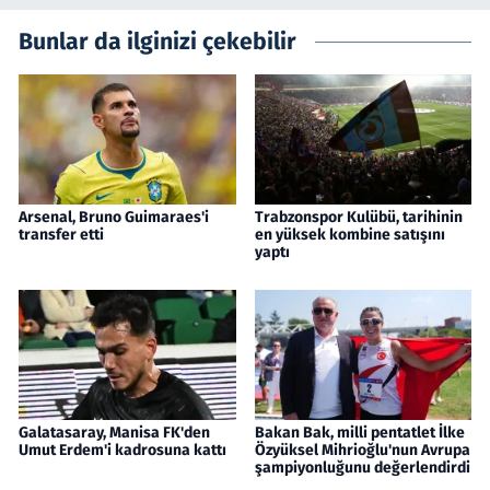
Bunlar da ilginizi çekebilir
Arsenal, Bruno Guimaraes'i
Trabzonspor Kulübü, tarihinin
transfer etti
en yüksek kombine satışını
yaptı
Galatasaray, Manisa FK'den
Bakan Bak, milli pentatlet İlke
Umut Erdem'i kadrosuna kattı
Özyüksel Mihrioğlu'nun Avrupa
şampiyonluğunu değerlendirdi