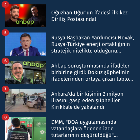
4
Oğuzhan Uğur’un ifadesi ilk kez
Diriliş Postası'nda!
5
Rusya Başbakan Yardımcısı Novak,
Rusya-Türkiye enerji ortaklığının
stratejik nitelikte olduğunu
belirtti
6
Ahbap soruşturmasında ifadeler
birbirine girdi: Dokuz şüphelinin
ifadelerinden ortaya çıkan tablo
şok etti
7
Ankara'da bir kişinin 2 milyon
lirasını gasp eden şüpheliler
Kırıkkale'de yakalandı
8
DMM, "DOA uygulamasında
vatandaşlara ödenen iade
tutarlarının düşürüldüğü"