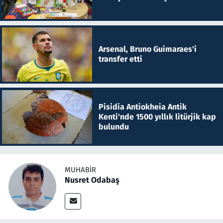
Arsenal, Bruno Guimaraes'i
transfer etti
Pisidia Antiokheia Antik
Kenti'nde 1500 yıllık litürjik kap
bulundu
MUHABIR
Nusret Odabaş