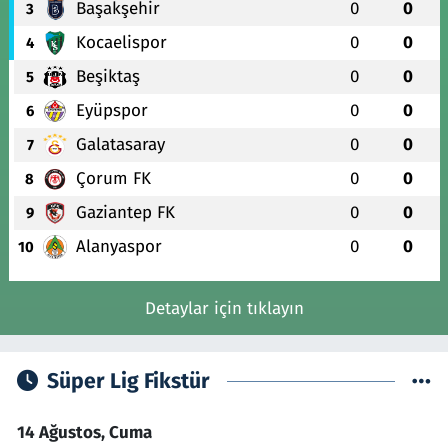
Başakşehir
0
0
3
Kocaelispor
0
0
4
Beşiktaş
0
0
5
Eyüpspor
0
0
6
Galatasaray
0
0
7
Çorum FK
0
0
8
Gaziantep FK
0
0
9
Alanyaspor
0
0
10
Detaylar için tıklayın
Süper Lig Fikstür
14 Ağustos, Cuma