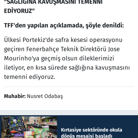
"SAĞLIĞINA KAVUŞMASINI TEMENNİ
EDİYORUZ"
TFF'den yapılan açıklamada, şöyle denildi:
Ülkesi Portekiz'de safra kesesi operasyonu
geçiren Fenerbahçe Teknik Direktörü Jose
Mourinho'ya geçmiş olsun dileklerimizi
iletiyor, en kısa sürede sağlığına kavuşmasını
temenni ediyoruz.
Muhabir:
Nusret Odabaş
Kırtasiye sektöründe okula
dönüş mesaisi başladı