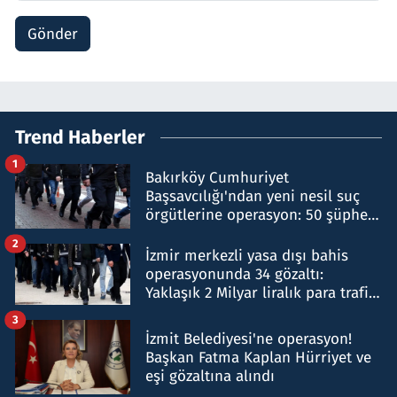
Gönder
Trend Haberler
1
Bakırköy Cumhuriyet
Başsavcılığı'ndan yeni nesil suç
örgütlerine operasyon: 50 şüpheli
hakkında gözaltı kararı
2
İzmir merkezli yasa dışı bahis
operasyonunda 34 gözaltı:
Yaklaşık 2 Milyar liralık para trafiği
tespit edildi
3
İzmit Belediyesi'ne operasyon!
Başkan Fatma Kaplan Hürriyet ve
eşi gözaltına alındı