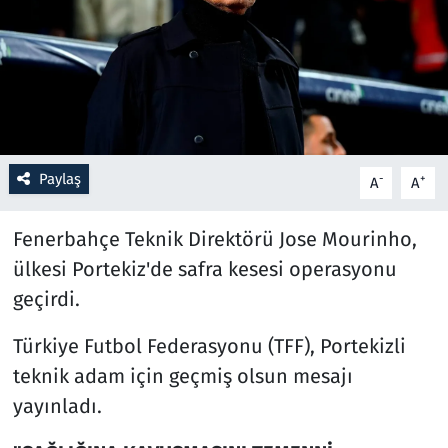
Resmi İlanlar
Rüya Tabirleri
Sağlık
Paylaş
-
+
A
A
Savunma Sanayi
Fenerbahçe Teknik Direktörü Jose Mourinho,
Seçim 2023
ülkesi Portekiz'de safra kesesi operasyonu
geçirdi.
Spor
Türkiye Futbol Federasyonu (TFF), Portekizli
Teknoloji ve Bilim
teknik adam için geçmiş olsun mesajı
Televizyon
yayınladı.