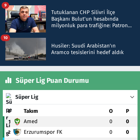
iddiasını yalanladı
9
Tutuklanan CHP Silivri İlçe
Başkanı Bulut'un hesabında
milyonluk para trafiğine: Patron
talimat verdi, ben gönderdim
10
Husiler: Suudi Arabistan'ın
Aramco tesislerini hedef aldık
Süper Lig Puan Durumu
Süper Lig
#
Takım
O
P
Amed
0
0
1
Erzurumspor FK
0
0
2