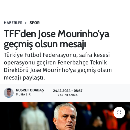
Gündem
HABERLER
SPOR
Haber
TFF'den Jose Mourinho'ya
Kültür Sanat
geçmiş olsun mesajı
Türkiye Futbol Federasyonu, safra kesesi
Kurumsal Haberler
operasyonu geçiren Fenerbahçe Teknik
Direktörü Jose Mourinho'ya geçmiş olsun
Lezzet Durağı
mesajı paylaştı.
Memur ve Kamu
NUSRET ODABAŞ
24.12.2024 - 08:57
MUHABIR
YAYINLANMA
Otomobil
Oyun
Ramazan