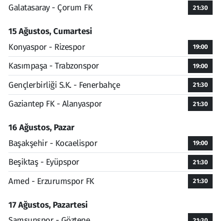
Galatasaray - Çorum FK
21:30
15 Ağustos, Cumartesi
Konyaspor - Rizespor
19:00
Kasımpaşa - Trabzonspor
19:00
Gençlerbirliği S.K. - Fenerbahçe
21:30
Gaziantep FK - Alanyaspor
21:30
16 Ağustos, Pazar
Başakşehir - Kocaelispor
19:00
Beşiktaş - Eyüpspor
21:30
Amed - Erzurumspor FK
21:30
17 Ağustos, Pazartesi
Samsunspor - Göztepe
21:30