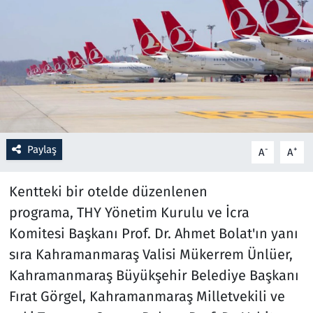
Resmi İlanlar
Rüya Tabirleri
Sağlık
Savunma Sanayi
Paylaş
-
+
A
A
Seçim 2023
Kentteki bir otelde düzenlenen
Spor
programa, THY Yönetim Kurulu ve İcra
Komitesi Başkanı Prof. Dr. Ahmet Bolat'ın yanı
Teknoloji ve Bilim
sıra Kahramanmaraş Valisi Mükerrem Ünlüer,
Kahramanmaraş Büyükşehir Belediye Başkanı
Televizyon
Fırat Görgel, Kahramanmaraş Milletvekili ve