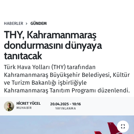
Gündem
HABERLER
GÜNDEM
Haber
THY, Kahramanmaraş
Kültür Sanat
dondurmasını dünyaya
tanıtacak
Kurumsal Haberler
Türk Hava Yolları (THY) tarafından
Lezzet Durağı
Kahramanmaraş Büyükşehir Belediyesi, Kültür
ve Turizm Bakanlığı işbirliğiyle
Memur ve Kamu
Kahramanmaraş Tanıtım Programı düzenlendi.
Otomobil
HICRET YÜCEL
20.04.2025 - 10:16
MUHABIR
YAYINLANMA
Oyun
Ramazan