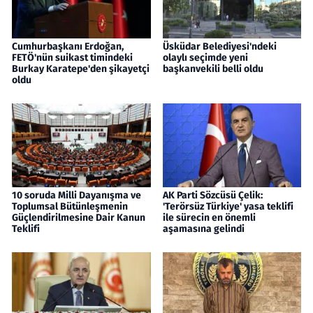
Cumhurbaşkanı Erdoğan,
Üsküdar Belediyesi'ndeki
FETÖ'nün suikast timindeki
olaylı seçimde yeni
Burkay Karatepe'den şikayetçi
başkanvekili belli oldu
oldu
10 soruda Milli Dayanışma ve
AK Parti Sözcüsü Çelik:
Toplumsal Bütünleşmenin
'Terörsüz Türkiye' yasa teklifi
Güçlendirilmesine Dair Kanun
ile sürecin en önemli
Teklifi
aşamasına gelindi