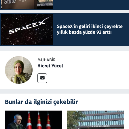
SpaceX'in geliri ikinci çeyrekte
yıllık bazda yüzde 92 arttı
MUHABIR
Hicret Yücel
Bunlar da ilginizi çekebilir