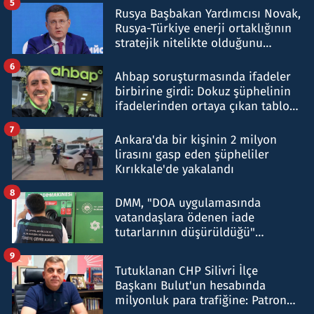
5
Rusya Başbakan Yardımcısı Novak,
Rusya-Türkiye enerji ortaklığının
stratejik nitelikte olduğunu
belirtti
6
Ahbap soruşturmasında ifadeler
birbirine girdi: Dokuz şüphelinin
ifadelerinden ortaya çıkan tablo
şok etti
7
Ankara'da bir kişinin 2 milyon
lirasını gasp eden şüpheliler
Kırıkkale'de yakalandı
8
DMM, "DOA uygulamasında
vatandaşlara ödenen iade
tutarlarının düşürüldüğü"
iddiasını yalanladı
9
Tutuklanan CHP Silivri İlçe
Başkanı Bulut'un hesabında
milyonluk para trafiğine: Patron