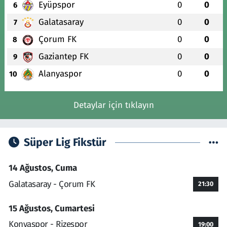
Eyüpspor
0
0
6
Galatasaray
0
0
7
Çorum FK
0
0
8
Gaziantep FK
0
0
9
Alanyaspor
0
0
10
Detaylar için tıklayın
Süper Lig Fikstür
14 Ağustos, Cuma
Galatasaray - Çorum FK
21:30
15 Ağustos, Cumartesi
Konyaspor - Rizespor
19:00