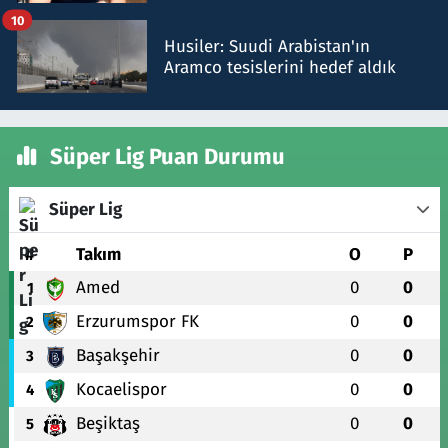
talimat verdi, ben gönderdim
10
Husiler: Suudi Arabistan'ın
Aramco tesislerini hedef aldık
Süper Lig Puan Durumu
Süper Lig
#
Takım
O
P
Amed
0
0
1
Erzurumspor FK
0
0
2
Başakşehir
0
0
3
Kocaelispor
0
0
4
Beşiktaş
0
0
5