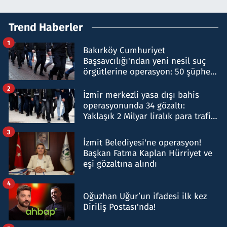
Trend Haberler
1
Bakırköy Cumhuriyet
Başsavcılığı'ndan yeni nesil suç
örgütlerine operasyon: 50 şüpheli
hakkında gözaltı kararı
2
İzmir merkezli yasa dışı bahis
operasyonunda 34 gözaltı:
Yaklaşık 2 Milyar liralık para trafiği
tespit edildi
3
İzmit Belediyesi'ne operasyon!
Başkan Fatma Kaplan Hürriyet ve
eşi gözaltına alındı
4
Oğuzhan Uğur’un ifadesi ilk kez
Diriliş Postası'nda!