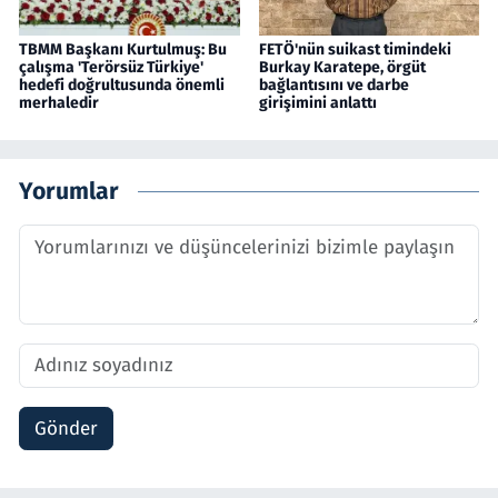
TBMM Başkanı Kurtulmuş: Bu
FETÖ'nün suikast timindeki
çalışma 'Terörsüz Türkiye'
Burkay Karatepe, örgüt
hedefi doğrultusunda önemli
bağlantısını ve darbe
merhaledir
girişimini anlattı
Yorumlar
Gönder