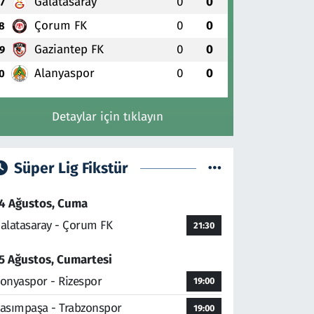
Galatasaray
0
0
7
Çorum FK
0
0
8
Gaziantep FK
0
0
9
Alanyaspor
0
0
0
Detaylar için tıklayın
Süper Lig Fikstür
4 Ağustos, Cuma
alatasaray - Çorum FK
21:30
5 Ağustos, Cumartesi
onyaspor - Rizespor
19:00
asımpaşa - Trabzonspor
19:00