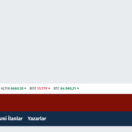
ALTIN
6660.55
BİST
13.779
BTC
64.960,21
mi İlanlar
Yazarlar