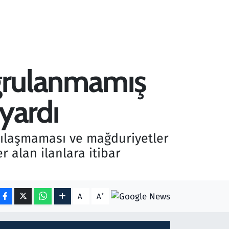
oğrulanmamış
uyardı
arşılaşmaması ve mağduriyetler
 alan ilanlara itibar
-
+
A
A