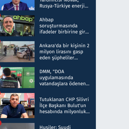
Rusya-Türkiye enerji
ortaklığının stratejik
nitelikte olduğunu
Ahbap
belirtti
soruşturmasında
ifadeler birbirine girdi:
Dokuz şüphelinin
ifadelerinden ortaya
Ankara'da bir kişinin 2
çıkan tablo şok etti
milyon lirasını gasp
eden şüpheliler
Kırıkkale'de yakalandı
DMM, "DOA
uygulamasında
vatandaşlara ödenen
iade tutarlarının
düşürüldüğü" iddiasını
Tutuklanan CHP Silivri
yalanladı
İlçe Başkanı Bulut'un
hesabında milyonluk
para trafiğine: Patron
talimat verdi, ben
Husiler: Suudi