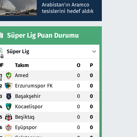
gönderdim
Arabistan'ın Aramco
tesislerini hedef aldık
Süper Lig Puan Durumu
Süper Lig
#
Takım
O
P
Amed
0
0
1
Erzurumspor FK
0
0
2
Başakşehir
0
0
3
Kocaelispor
0
0
4
Beşiktaş
0
0
5
Eyüpspor
0
0
6