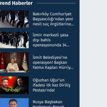
Trend Haberler
Bakırköy Cumhuriyet
Başsavcılığı'ndan yeni
nesil suç örgütlerine
operasyon: 50 şüpheli
hakkında gözaltı kararı
İzmir merkezli yasa
dışı bahis
operasyonunda 34
gözaltı: Yaklaşık 2
Milyar liralık para
İzmit Belediyesi'ne
trafiği tespit edildi
operasyon! Başkan
Fatma Kaplan Hürriyet
ve eşi gözaltına alındı
Oğuzhan Uğur’un
ifadesi ilk kez Diriliş
Postası'nda!
Rusya Başbakan
Yardımcısı Novak,