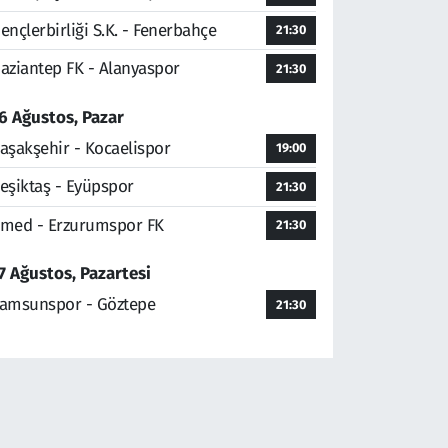
ençlerbirliği S.K. - Fenerbahçe
21:30
aziantep FK - Alanyaspor
21:30
6 Ağustos, Pazar
aşakşehir - Kocaelispor
19:00
eşiktaş - Eyüpspor
21:30
med - Erzurumspor FK
21:30
7 Ağustos, Pazartesi
amsunspor - Göztepe
21:30