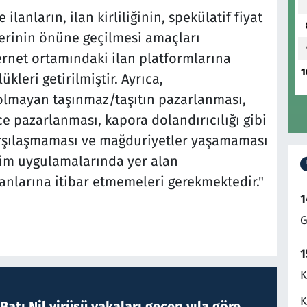
ilanların, ilan kirliliğinin, spekülatif fiyat
lerinin önüne geçilmesi amaçları
rnet ortamındaki ilan platformlarına
1
leri getirilmiştir. Ayrıca,
 olmayan taşınmaz/taşıtın pazarlanması,
rce pazarlanması, kapora dolandırıcılığı gibi
 karşılaşmaması ve mağduriyetler yaşamaması
şim uygulamalarında yer alan
anlarına itibar etmemeleri gerekmektedir."
1
G
1
K
K
atı Nil virüsü vakaları geçen yıla göre