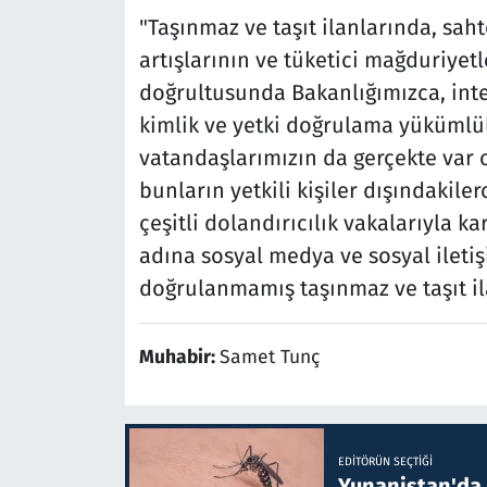
"Taşınmaz ve taşıt ilanlarında, sahte 
artışlarının ve tüketici mağduriyet
doğrultusunda Bakanlığımızca, inte
kimlik ve yetki doğrulama yükümlülük
vatandaşlarımızın da gerçekte var
bunların yetkili kişiler dışındakile
çeşitli dolandırıcılık vakalarıyla
adına sosyal medya ve sosyal ileti
doğrulanmamış taşınmaz ve taşıt il
Muhabir:
Samet Tunç
EDITÖRÜN SEÇTIĞI
Yunanistan'da B