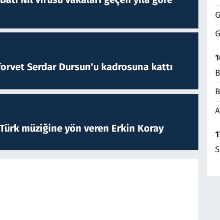
G
G
1
forvet Serdar Dursun'u kadrosuna kattı
B
B
A
 Türk müziğine yön veren Erkin Koray
1
S