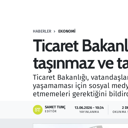
Resmi İlanlar
Rüya Tabirleri
HABERLER
EKONOMI
Ticaret Bakan
Sağlık
taşınmaz ve taş
Savunma Sanayi
Seçim 2023
Ticaret Bakanlığı, vatandaşla
yaşamaması için sosyal medya
Spor
etmemeleri gerektiğini bildird
Teknoloji ve Bilim
SAMET TUNÇ
13.06.2026 - 10:34
2 D
EDITÖR
YAYINLANMA
OKUNMA 
Televizyon