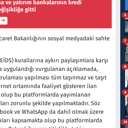
a ve yatırım bankalarının kredi
ğişikliğe gitti
6
caret Bakanlığının sosyal medyadaki sahte
7
EİDS) kurallarına aykırı paylaşımlara karşı
8
kla uygulandığı vurgulanan açıklamada,
ğrulaması yapılması tüm taşınmaz ve taşıt
ternet ortamında faaliyet gösteren ilan
9
ş olup bu platformlarda yayımlanan
ları zorunlu şekilde yapılmaktadır. Söz
book ve WhatsApp da dahil olmak üzere
nları kapsamakta olup bu platformlarda
10