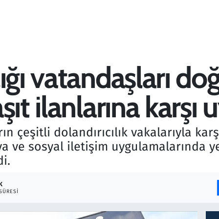
lığı vatandaşları d
ıt ilanlarına karşı 
rın çeşitli dolandırıcılık vakalarıyla k
 ve sosyal iletişim uygulamalarında yer
i.
K
SÜRESI