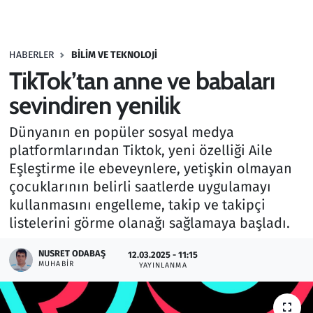
Gündem
HABERLER
BILIM VE TEKNOLOJI
Haber
TikTok’tan anne ve babaları
Kültür Sanat
sevindiren yenilik
Dünyanın en popüler sosyal medya
Kurumsal Haberler
platformlarından Tiktok, yeni özelliği Aile
Eşleştirme ile ebeveynlere, yetişkin olmayan
Lezzet Durağı
çocuklarının belirli saatlerde uygulamayı
Memur ve Kamu
kullanmasını engelleme, takip ve takipçi
listelerini görme olanağı sağlamaya başladı.
Otomobil
NUSRET ODABAŞ
12.03.2025 - 11:15
MUHABIR
YAYINLANMA
Oyun
Ramazan