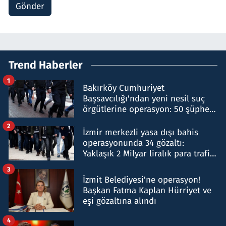
Gönder
Trend Haberler
1
Bakırköy Cumhuriyet
Başsavcılığı'ndan yeni nesil suç
örgütlerine operasyon: 50 şüpheli
hakkında gözaltı kararı
2
İzmir merkezli yasa dışı bahis
operasyonunda 34 gözaltı:
Yaklaşık 2 Milyar liralık para trafiği
tespit edildi
3
İzmit Belediyesi'ne operasyon!
Başkan Fatma Kaplan Hürriyet ve
eşi gözaltına alındı
4