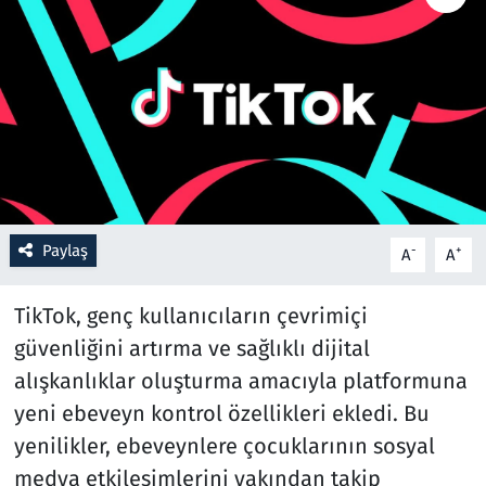
Resmi İlanlar
Rüya Tabirleri
Sağlık
Savunma Sanayi
Paylaş
-
+
A
A
Seçim 2023
TikTok, genç kullanıcıların çevrimiçi
Spor
güvenliğini artırma ve sağlıklı dijital
alışkanlıklar oluşturma amacıyla platformuna
Teknoloji ve Bilim
yeni ebeveyn kontrol özellikleri ekledi. Bu
Televizyon
yenilikler, ebeveynlere çocuklarının sosyal
medya etkileşimlerini yakından takip