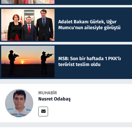
Adalet Bakanı Gürlek, Uğur
Mumcu'nun ailesiyle görüştü
MSB: Son bir haftada 1 PKK'lı
terörist teslim oldu
MUHABIR
Nusret Odabaş