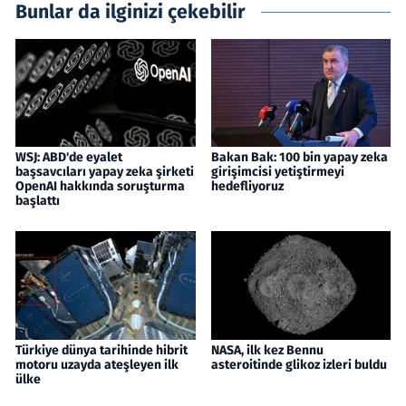
Bunlar da ilginizi çekebilir
WSJ: ABD'de eyalet
Bakan Bak: 100 bin yapay zeka
başsavcıları yapay zeka şirketi
girişimcisi yetiştirmeyi
OpenAI hakkında soruşturma
hedefliyoruz
başlattı
Türkiye dünya tarihinde hibrit
NASA, ilk kez Bennu
motoru uzayda ateşleyen ilk
asteroitinde glikoz izleri buldu
ülke