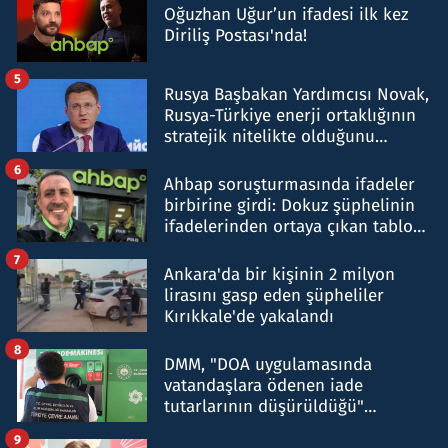
Oğuzhan Uğur’un ifadesi ilk kez
Diriliş Postası'nda!
5
Rusya Başbakan Yardımcısı Novak,
Rusya-Türkiye enerji ortaklığının
stratejik nitelikte olduğunu
belirtti
6
Ahbap soruşturmasında ifadeler
birbirine girdi: Dokuz şüphelinin
ifadelerinden ortaya çıkan tablo
şok etti
7
Ankara'da bir kişinin 2 milyon
lirasını gasp eden şüpheliler
Kırıkkale'de yakalandı
8
DMM, "DOA uygulamasında
vatandaşlara ödenen iade
tutarlarının düşürüldüğü"
iddiasını yalanladı
9