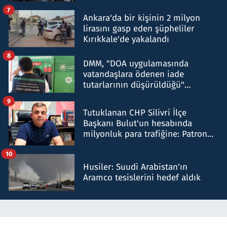
şok etti
7
Ankara'da bir kişinin 2 milyon
lirasını gasp eden şüpheliler
Kırıkkale'de yakalandı
8
DMM, "DOA uygulamasında
vatandaşlara ödenen iade
tutarlarının düşürüldüğü"
iddiasını yalanladı
9
Tutuklanan CHP Silivri İlçe
Başkanı Bulut'un hesabında
milyonluk para trafiğine: Patron
talimat verdi, ben gönderdim
10
Husiler: Suudi Arabistan'ın
Aramco tesislerini hedef aldık