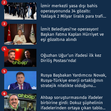
2
İzmir merkezli yasa dışı bahis
operasyonunda 34 gözaltı:
Yaklaşık 2 Milyar liralık para trafiği
tespit edildi
3
İzmit Belediyesi'ne operasyon!
Başkan Fatma Kaplan Hürriyet ve
eşi gözaltına alındı
4
Oğuzhan Uğur’un ifadesi ilk kez
Diriliş Postası'nda!
5
Rusya Başbakan Yardımcısı Novak,
Rusya-Türkiye enerji ortaklığının
stratejik nitelikte olduğunu
belirtti
6
Ahbap soruşturmasında ifadeler
birbirine girdi: Dokuz şüphelinin
ifadelerinden ortaya çıkan tablo