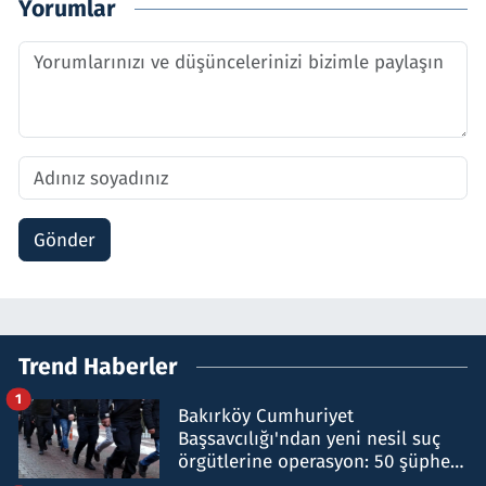
Yorumlar
Gönder
Trend Haberler
1
Bakırköy Cumhuriyet
Başsavcılığı'ndan yeni nesil suç
örgütlerine operasyon: 50 şüpheli
hakkında gözaltı kararı