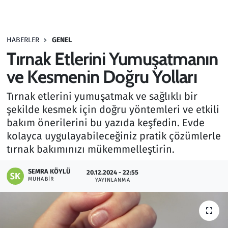
Gündem
HABERLER
GENEL
Haber
Tırnak Etlerini Yumuşatmanın
Kültür Sanat
ve Kesmenin Doğru Yolları
Tırnak etlerini yumuşatmak ve sağlıklı bir
Kurumsal Haberler
şekilde kesmek için doğru yöntemleri ve etkili
bakım önerilerini bu yazıda keşfedin. Evde
Lezzet Durağı
kolayca uygulayabileceğiniz pratik çözümlerle
Memur ve Kamu
tırnak bakımınızı mükemmelleştirin.
SEMRA KÖYLÜ
Otomobil
20.12.2024 - 22:55
MUHABIR
YAYINLANMA
Oyun
Ramazan