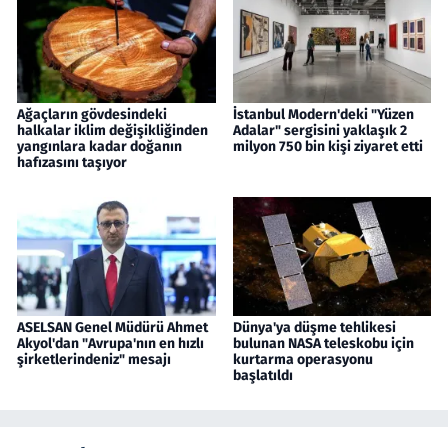
Ağaçların gövdesindeki
İstanbul Modern'deki "Yüzen
halkalar iklim değişikliğinden
Adalar" sergisini yaklaşık 2
yangınlara kadar doğanın
milyon 750 bin kişi ziyaret etti
hafızasını taşıyor
ASELSAN Genel Müdürü Ahmet
Dünya'ya düşme tehlikesi
Akyol'dan "Avrupa'nın en hızlı
bulunan NASA teleskobu için
şirketlerindeniz" mesajı
kurtarma operasyonu
başlatıldı