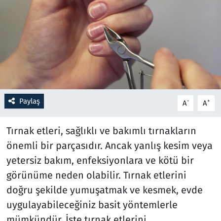
Resmi İlanlar
Rüya Tabirleri
Sağlık
Savunma Sanayi
Paylaş
-
+
A
A
Seçim 2023
Tırnak etleri, sağlıklı ve bakımlı tırnakların
önemli bir parçasıdır. Ancak yanlış kesim veya
Spor
yetersiz bakım, enfeksiyonlara ve kötü bir
Teknoloji ve Bilim
görünüme neden olabilir. Tırnak etlerini
doğru şekilde yumuşatmak ve kesmek, evde
Televizyon
uygulayabileceğiniz basit yöntemlerle
mümkündür. İşte tırnak etlerini