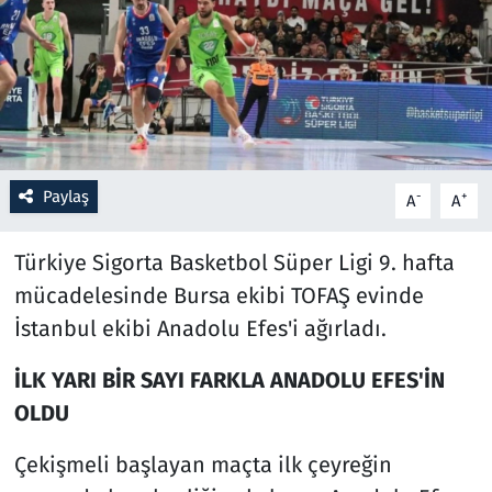
Resmi İlanlar
Rüya Tabirleri
Sağlık
Paylaş
-
+
A
A
Savunma Sanayi
Türkiye Sigorta Basketbol Süper Ligi 9. hafta
Seçim 2023
mücadelesinde Bursa ekibi TOFAŞ evinde
İstanbul ekibi Anadolu Efes'i ağırladı.
Spor
İLK YARI BİR SAYI FARKLA ANADOLU EFES'İN
Teknoloji ve Bilim
OLDU
Televizyon
Çekişmeli başlayan maçta ilk çeyreğin