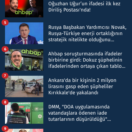
Oğuzhan Uğur’un ifadesi ilk kez
Diriliş Postası'nda!
5
Rusya Başbakan Yardımcısı Novak,
Rusya-Türkiye enerji ortaklığının
stratejik nitelikte olduğunu
belirtti
6
Ahbap soruşturmasında ifadeler
birbirine girdi: Dokuz şüphelinin
ifadelerinden ortaya çıkan tablo
şok etti
7
Ankara'da bir kişinin 2 milyon
lirasını gasp eden şüpheliler
Kırıkkale'de yakalandı
8
DMM, "DOA uygulamasında
vatandaşlara ödenen iade
tutarlarının düşürüldüğü"
iddiasını yalanladı
9