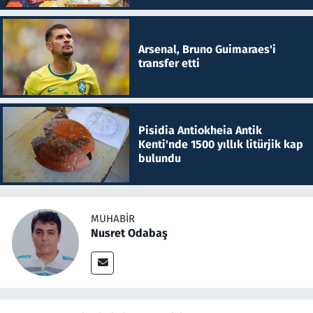
Arsenal, Bruno Guimaraes'i
transfer etti
Pisidia Antiokheia Antik
Kenti'nde 1500 yıllık litürjik kap
bulundu
MUHABIR
Nusret Odabaş