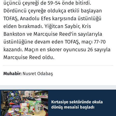
üçüncü çeyreği de 59-54 önde bitirdi.
Dördüncü çeyreğe oldukça etkili başlayan
TOFAŞ, Anadolu Efes karşısında üstünlüğü
elden bırakmadı. Yiğitcan Saybir, Kris
Bankston ve Marcquise Reed'in sayılarıyla
üstünlüğüne devam eden TOFAŞ, maçı 77-70
kazandı. Maçın en skorer oyuncusu 26 sayıyla
Marcquise Reed oldu.
Muhabir:
Nusret Odabaş
Kırtasiye sektöründe okula
dönüş mesaisi başladı