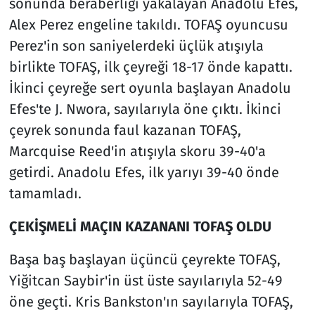
sonunda beraberliği yakalayan Anadolu Efes,
Alex Perez engeline takıldı. TOFAŞ oyuncusu
Perez'in son saniyelerdeki üçlük atışıyla
birlikte TOFAŞ, ilk çeyreği 18-17 önde kapattı.
İkinci çeyreğe sert oyunla başlayan Anadolu
Efes'te J. Nwora, sayılarıyla öne çıktı. İkinci
çeyrek sonunda faul kazanan TOFAŞ,
Marcquise Reed'in atışıyla skoru 39-40'a
getirdi. Anadolu Efes, ilk yarıyı 39-40 önde
tamamladı.
ÇEKİŞMELİ MAÇIN KAZANANI TOFAŞ OLDU
Başa baş başlayan üçüncü çeyrekte TOFAŞ,
Yiğitcan Saybir'in üst üste sayılarıyla 52-49
öne geçti. Kris Bankston'ın sayılarıyla TOFAŞ,