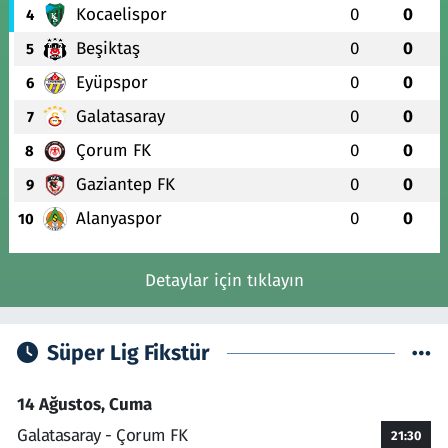
Kocaelispor
0
0
4
Beşiktaş
0
0
5
Eyüpspor
0
0
6
Galatasaray
0
0
7
Çorum FK
0
0
8
Gaziantep FK
0
0
9
Alanyaspor
0
0
10
Detaylar için tıklayın
Süper Lig Fikstür
14 Ağustos, Cuma
Galatasaray - Çorum FK
21:30