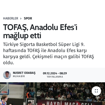
Gündem
HABERLER
SPOR
Haber
TOFAŞ, Anadolu Efes'i
Kültür Sanat
mağlup etti
Türkiye Sigorta Basketbol Süper Ligi 9.
Kurumsal Haberler
haftasında TOFAŞ ile Anadolu Efes karşı
karşıya geldi. Çekişmeli maçın galibi TOFAŞ
Lezzet Durağı
oldu.
Memur ve Kamu
NUSRET ODABAŞ
09.12.2024 - 08:29
MUHABIR
YAYINLANMA
Otomobil
Oyun
Ramazan