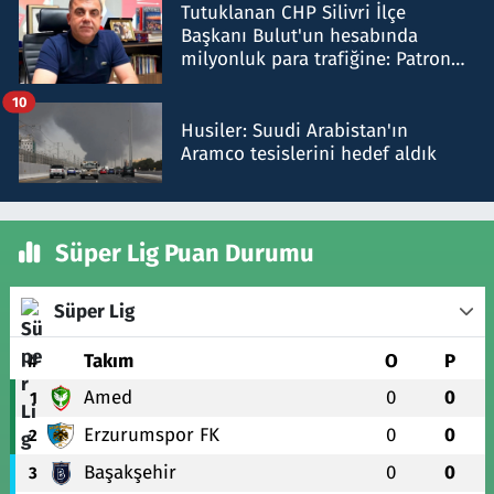
Tutuklanan CHP Silivri İlçe
Başkanı Bulut'un hesabında
milyonluk para trafiğine: Patron
talimat verdi, ben gönderdim
10
Husiler: Suudi Arabistan'ın
Aramco tesislerini hedef aldık
Süper Lig Puan Durumu
Süper Lig
#
Takım
O
P
Amed
0
0
1
Erzurumspor FK
0
0
2
Başakşehir
0
0
3