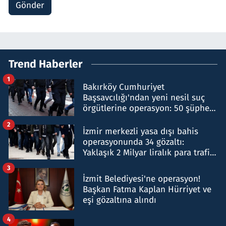
Gönder
Trend Haberler
1
Bakırköy Cumhuriyet
Başsavcılığı'ndan yeni nesil suç
örgütlerine operasyon: 50 şüpheli
hakkında gözaltı kararı
2
İzmir merkezli yasa dışı bahis
operasyonunda 34 gözaltı:
Yaklaşık 2 Milyar liralık para trafiği
tespit edildi
3
İzmit Belediyesi'ne operasyon!
Başkan Fatma Kaplan Hürriyet ve
eşi gözaltına alındı
4