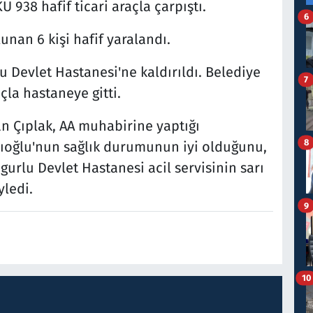
 938 hafif ticari araçla çarpıştı.
6
unan 6 kişi hafif yaralandı.
lu Devlet Hastanesi'ne kaldırıldı. Belediye
7
çla hastaneye gitti.
 Çıplak, AA muhabirine yaptığı
8
cıoğlu'nun sağlık durumunun iyi olduğunu,
ngurlu Devlet Hastanesi acil servisinin sarı
ledi.
9
10