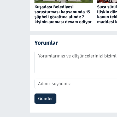
Kuşadası Belediyesi
Suça sürü
soruşturması kapsamında 15
ilişkin dü
şüpheli gözaltına alındı: 7
kanun tekli
kişinin araması devam ediyor
maddesi k
Yorumlar
Gönder