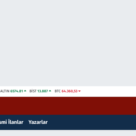
ALTIN
6574.81
BİST
13.887
BTC
64.360,53
mi İlanlar
Yazarlar