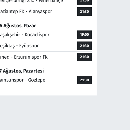
ençlerbirliği S.K. - Fenerbahçe
21:30
aziantep FK - Alanyaspor
21:30
6 Ağustos, Pazar
aşakşehir - Kocaelispor
19:00
eşiktaş - Eyüpspor
21:30
med - Erzurumspor FK
21:30
7 Ağustos, Pazartesi
amsunspor - Göztepe
21:30