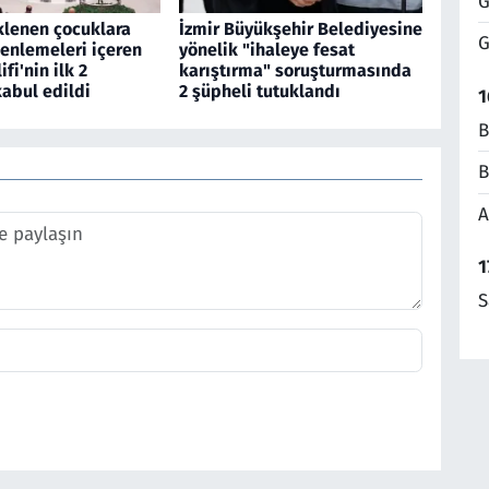
G
klenen çocuklara
İzmir Büyükşehir Belediyesine
G
zenlemeleri içeren
yönelik "ihaleye fesat
fi'nin ilk 2
karıştırma" soruşturmasında
abul edildi
2 şüpheli tutuklandı
1
B
B
A
1
S