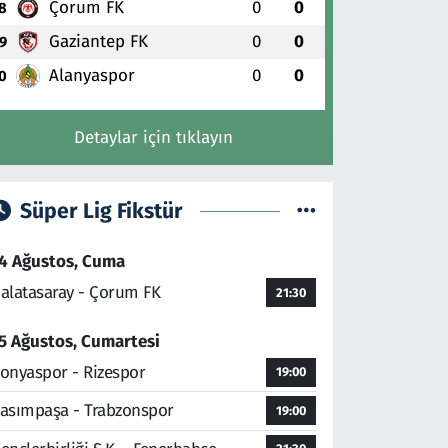
Çorum FK
0
0
8
Gaziantep FK
0
0
9
Alanyaspor
0
0
0
Detaylar için tıklayın
Süper Lig Fikstür
4 Ağustos, Cuma
alatasaray - Çorum FK
21:30
5 Ağustos, Cumartesi
onyaspor - Rizespor
19:00
asımpaşa - Trabzonspor
19:00