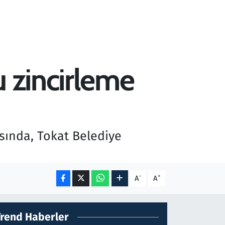
u zincirleme
asında, Tokat Belediye
-
+
A
A
Trend Haberler