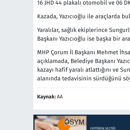
16 JHD 44 plakalı otomobil ve 06 DKU
Kazada, Yazıcıoğlu ile araçlarda bul
Yaralılar, sağlık ekiplerince Sungur
Başkanı Yazıcıoğlu ise başka bir ara
MHP Çorum İl Başkanı Mehmet İhsan
açıklamada, Belediye Başkanı Yazı
kazayı hafif yaralı atlattığını ve Su
alanında tedavisinin sürdüğünü söy
Kaynak:
AA
EDITÖRÜN SEÇTIĞI