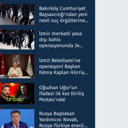
Bakırköy Cumhuriyet
Başsavcılığı'ndan yeni
nesil suç örgütlerine
operasyon: 50 şüpheli
hakkında gözaltı kararı
İzmir merkezli yasa
dışı bahis
operasyonunda 34
gözaltı: Yaklaşık 2
Milyar liralık para
İzmit Belediyesi'ne
trafiği tespit edildi
operasyon! Başkan
Fatma Kaplan Hürriyet
ve eşi gözaltına alındı
Oğuzhan Uğur’un
ifadesi ilk kez Diriliş
Postası'nda!
Rusya Başbakan
Yardımcısı Novak,
Rusya-Türkiye enerji