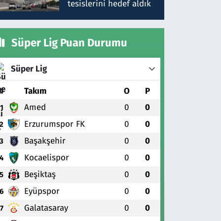
tesislerini hedef aldık
Süper Lig Puan Durumu
Süper Lig
#
Takım
O
P
Amed
0
0
1
Erzurumspor FK
0
0
2
Başakşehir
0
0
3
Kocaelispor
0
0
4
Beşiktaş
0
0
5
Eyüpspor
0
0
6
Galatasaray
0
0
7