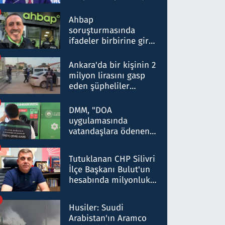
ortaklığının stratejik
nitelikte olduğunu
Ahbap
belirtti
soruşturmasında
ifadeler birbirine girdi:
Dokuz şüphelinin
ifadelerinden ortaya
Ankara'da bir kişinin 2
çıkan tablo şok etti
milyon lirasını gasp
eden şüpheliler
Kırıkkale'de yakalandı
DMM, "DOA
uygulamasında
vatandaşlara ödenen
iade tutarlarının
düşürüldüğü" iddiasını
Tutuklanan CHP Silivri
yalanladı
İlçe Başkanı Bulut'un
hesabında milyonluk
para trafiğine: Patron
talimat verdi, ben
Husiler: Suudi
gönderdim
Arabistan'ın Aramco