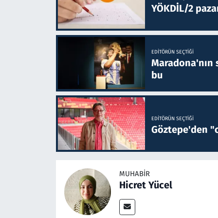
YÖKDİL/2 paza
EDITÖRÜN SEÇTIĞI
Maradona'nın s
bu
EDITÖRÜN SEÇTIĞI
Göztepe'den "o
MUHABIR
Hicret Yücel