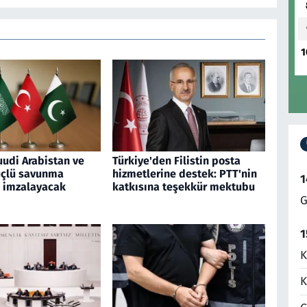
1
uudi Arabistan ve
Türkiye'den Filistin posta
üçlü savunma
hizmetlerine destek: PTT'nin
1
 imzalayacak
katkısına teşekkür mektubu
G
1
K
K