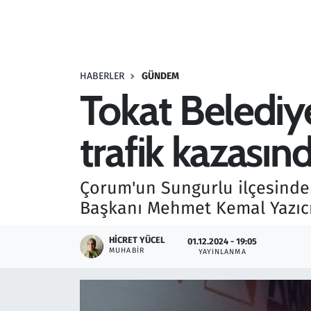
Resmi İlanlar
Rüya Tabirleri
HABERLER
GÜNDEM
Tokat Belediy
Sağlık
trafik kazasın
Savunma Sanayi
Seçim 2023
Çorum'un Sungurlu ilçesinde 4
Başkanı Mehmet Kemal Yazıcıoğl
Spor
HICRET YÜCEL
01.12.2024 - 19:05
Teknoloji ve Bilim
MUHABIR
YAYINLANMA
Televizyon