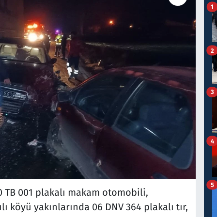
1
2
3
4
5
0 TB 001 plakalı makam otomobili,
ı köyü yakınlarında 06 DNV 364 plakalı tır,