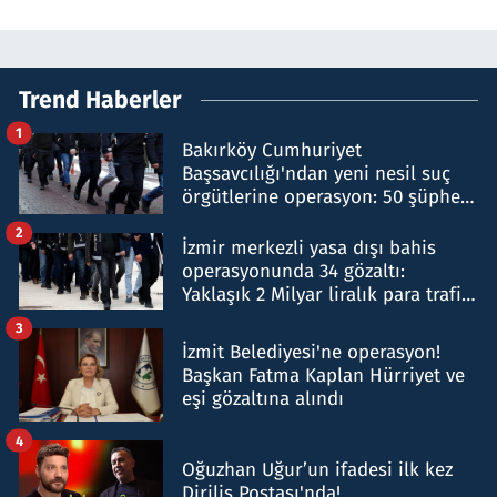
Trend Haberler
1
Bakırköy Cumhuriyet
Başsavcılığı'ndan yeni nesil suç
örgütlerine operasyon: 50 şüpheli
hakkında gözaltı kararı
2
İzmir merkezli yasa dışı bahis
operasyonunda 34 gözaltı:
Yaklaşık 2 Milyar liralık para trafiği
tespit edildi
3
İzmit Belediyesi'ne operasyon!
Başkan Fatma Kaplan Hürriyet ve
eşi gözaltına alındı
4
Oğuzhan Uğur’un ifadesi ilk kez
Diriliş Postası'nda!