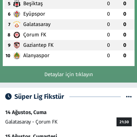
Beşiktaş
0
0
5
Eyüpspor
0
0
6
Galatasaray
0
0
7
Çorum FK
0
0
8
Gaziantep FK
0
0
9
Alanyaspor
0
0
10
Detaylar için tıklayın
Süper Lig Fikstür
14 Ağustos, Cuma
Galatasaray - Çorum FK
21:30
15 Ağustos, Cumartesi