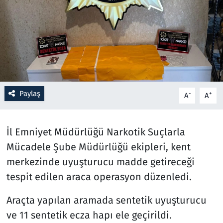
Resmi İlanlar
Rüya Tabirleri
Sağlık
Paylaş
-
+
A
A
Savunma Sanayi
Seçim 2023
İl Emniyet Müdürlüğü Narkotik Suçlarla
Mücadele Şube Müdürlüğü ekipleri, kent
Spor
merkezinde uyuşturucu madde getireceği
Teknoloji ve Bilim
tespit edilen araca operasyon düzenledi.
Araçta yapılan aramada sentetik uyuşturucu
Televizyon
ve 11 sentetik ecza hapı ele geçirildi.