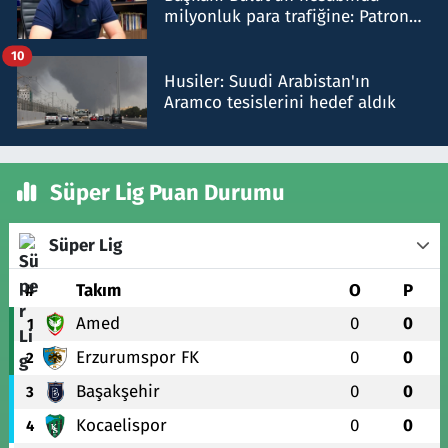
milyonluk para trafiğine: Patron
talimat verdi, ben gönderdim
10
Husiler: Suudi Arabistan'ın
Aramco tesislerini hedef aldık
Süper Lig Puan Durumu
Süper Lig
#
Takım
O
P
Amed
0
0
1
Erzurumspor FK
0
0
2
Başakşehir
0
0
3
Kocaelispor
0
0
4