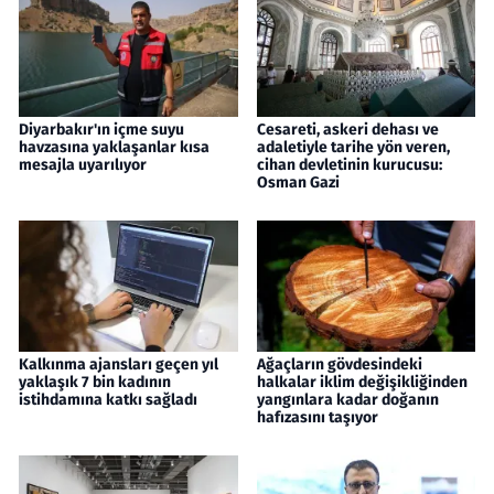
Diyarbakır'ın içme suyu
Cesareti, askeri dehası ve
havzasına yaklaşanlar kısa
adaletiyle tarihe yön veren,
mesajla uyarılıyor
cihan devletinin kurucusu:
Osman Gazi
Kalkınma ajansları geçen yıl
Ağaçların gövdesindeki
yaklaşık 7 bin kadının
halkalar iklim değişikliğinden
istihdamına katkı sağladı
yangınlara kadar doğanın
hafızasını taşıyor