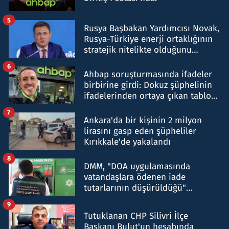
5
Rusya Başbakan Yardımcısı Novak,
Rusya-Türkiye enerji ortaklığının
stratejik nitelikte olduğunu
belirtti
6
Ahbap soruşturmasında ifadeler
birbirine girdi: Dokuz şüphelinin
ifadelerinden ortaya çıkan tablo
şok etti
7
Ankara'da bir kişinin 2 milyon
lirasını gasp eden şüpheliler
Kırıkkale'de yakalandı
8
DMM, "DOA uygulamasında
vatandaşlara ödenen iade
tutarlarının düşürüldüğü"
iddiasını yalanladı
9
Tutuklanan CHP Silivri İlçe
Başkanı Bulut'un hesabında