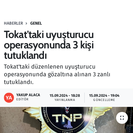
Gündem
HABERLER
GENEL
Haber
Tokat'taki uyuşturucu
Kültür Sanat
operasyonunda 3 kişi
tutuklandı
Kurumsal Haberler
Tokat'taki düzenlenen uyuşturucu
Lezzet Durağı
operasyonunda gözaltına alınan 3 zanlı
tutuklandı.
Memur ve Kamu
YAKUP ALACA
15.09.2024 - 18:28
15.09.2024 - 19:04
EDITÖR
YAYINLANMA
GÜNCELLEME
Otomobil
Oyun
Ramazan