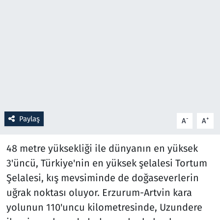
Resmi İlanlar
Rüya Tabirleri
Sağlık
Savunma Sanayi
Paylaş
-
+
A
A
Seçim 2023
48 metre yüksekliği ile dünyanın en yüksek
Spor
3'üncü, Türkiye'nin en yüksek şelalesi Tortum
Teknoloji ve Bilim
Şelalesi, kış mevsiminde de doğaseverlerin
uğrak noktası oluyor. Erzurum-Artvin kara
Televizyon
yolunun 110'uncu kilometresinde, Uzundere