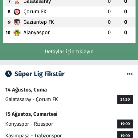
Galatasaray
0
0
7
Çorum FK
0
0
8
Gaziantep FK
0
0
9
Alanyaspor
0
0
10
Detaylar için tıklayın
Süper Lig Fikstür
14 Ağustos, Cuma
Galatasaray - Çorum FK
21:30
15 Ağustos, Cumartesi
Konyaspor - Rizespor
19:00
Kasımpaşa - Trabzonspor
19:00