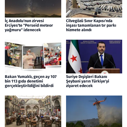
İç Anadolu'nun zirvesi
Cilvegözü Sınır Kapısı'nda
Erciyes'te "Perseid meteor
inşası tamamlanan tır parkı
yağmuru" izlenecek
hizmete alındı
Bakan Yumaklı, geçen ay 107
Suriye Dışişleri Bakanı
bin 113 gıda denetimi
Şeybani yarın Türkiye'yi
gerçekleştirildiğini bildirdi
ziyaret edecek