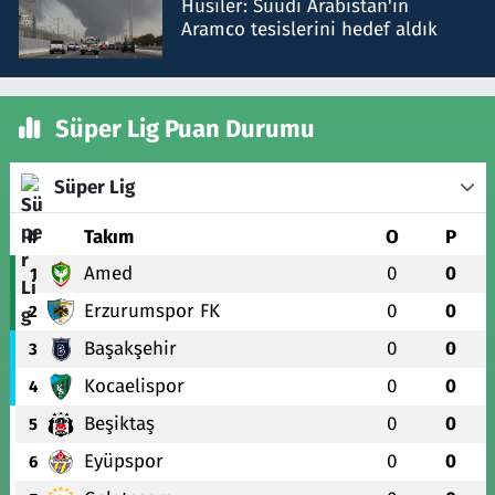
Husiler: Suudi Arabistan'ın
Aramco tesislerini hedef aldık
Süper Lig Puan Durumu
Süper Lig
#
Takım
O
P
Amed
0
0
1
Erzurumspor FK
0
0
2
Başakşehir
0
0
3
Kocaelispor
0
0
4
Beşiktaş
0
0
5
Eyüpspor
0
0
6