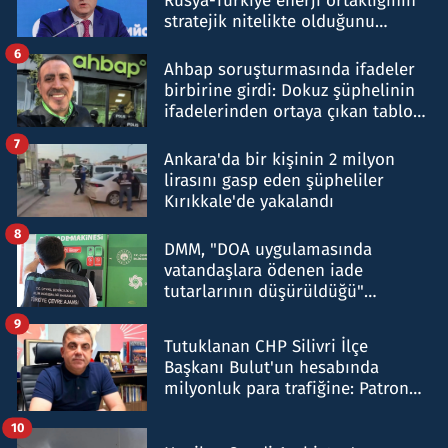
Rusya-Türkiye enerji ortaklığının
stratejik nitelikte olduğunu
belirtti
6
Ahbap soruşturmasında ifadeler
birbirine girdi: Dokuz şüphelinin
ifadelerinden ortaya çıkan tablo
şok etti
7
Ankara'da bir kişinin 2 milyon
lirasını gasp eden şüpheliler
Kırıkkale'de yakalandı
8
DMM, "DOA uygulamasında
vatandaşlara ödenen iade
tutarlarının düşürüldüğü"
iddiasını yalanladı
9
Tutuklanan CHP Silivri İlçe
Başkanı Bulut'un hesabında
milyonluk para trafiğine: Patron
talimat verdi, ben gönderdim
10