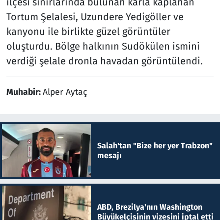
ilçesi sınırlarında bulunan karla kaplanan
Tortum Şelalesi, Uzundere Yedigöller ve
kanyonu ile birlikte güzel görüntüler
oluşturdu. Bölge halkının Sudökülen ismini
verdiği şelale dronla havadan görüntülendi.
Muhabir:
Alper Aytaç
Salah'tan "Bize her yer Trabzon"
mesajı
ABD, Brezilya'nın Washington
Büyükelçisinin vizesini iptal etti