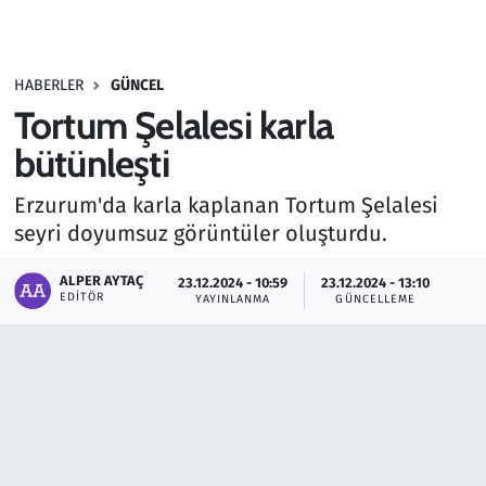
Gündem
HABERLER
GÜNCEL
Haber
Tortum Şelalesi karla
Kültür Sanat
bütünleşti
Erzurum'da karla kaplanan Tortum Şelalesi
Kurumsal Haberler
seyri doyumsuz görüntüler oluşturdu.
Lezzet Durağı
ALPER AYTAÇ
23.12.2024 - 10:59
23.12.2024 - 13:10
EDITÖR
YAYINLANMA
GÜNCELLEME
Memur ve Kamu
Otomobil
Oyun
Ramazan