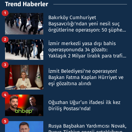
Trend Haberler
1
Bakırköy Cumhuriyet
Başsavcılığı'ndan yeni nesil suç
örgütlerine operasyon: 50 şüpheli
hakkında gözaltı kararı
2
İzmir merkezli yasa dışı bahis
operasyonunda 34 gözaltı:
Yaklaşık 2 Milyar liralık para trafiği
tespit edildi
3
İzmit Belediyesi'ne operasyon!
Başkan Fatma Kaplan Hürriyet ve
eşi gözaltına alındı
4
Oğuzhan Uğur’un ifadesi ilk kez
Diriliş Postası'nda!
5
Rusya Başbakan Yardımcısı Novak,