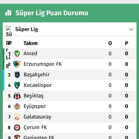
Süper Lig Puan Durumu
Süper Lig
#
Takım
O
P
Amed
0
0
1
Erzurumspor FK
0
0
2
Başakşehir
0
0
3
Kocaelispor
0
0
4
Beşiktaş
0
0
5
Eyüpspor
0
0
6
Galatasaray
0
0
7
Çorum FK
0
0
8
Gaziantep FK
0
0
9