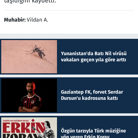
taşıdığını kaydetti.
Muhabir:
Vildan A.
Yunanistan'da Batı Nil virüsü
vakaları geçen yıla göre arttı
Gaziantep FK, forvet Serdar
Dursun'u kadrosuna kattı
Özgün tarzıyla Türk müziğine
yön veren Erkin Koray