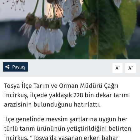
Resmi İlanlar
Rüya Tabirleri
Sağlık
Savunma Sanayi
Paylaş
-
+
A
A
Seçim 2023
Tosya İlçe Tarım ve Orman Müdürü Çağrı
Spor
İncirkuş, ilçede yaklaşık 228 bin dekar tarım
arazisinin bulunduğunu hatırlattı.
Teknoloji ve Bilim
İlçe genelinde mevsim şartlarına uygun her
Televizyon
türlü tarım ürününün yetiştirildiğini belirten
İncirkuş, "Tosya'da yaşanan erken bahar