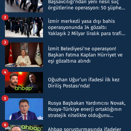
Başsavcılığı'ndan yeni nesil suç
örgütlerine operasyon: 50 şüpheli
hakkında gözaltı kararı
2
İzmir merkezli yasa dışı bahis
operasyonunda 34 gözaltı:
Yaklaşık 2 Milyar liralık para trafiği
tespit edildi
3
İzmit Belediyesi'ne operasyon!
Başkan Fatma Kaplan Hürriyet ve
eşi gözaltına alındı
4
Oğuzhan Uğur’un ifadesi ilk kez
Diriliş Postası'nda!
5
Rusya Başbakan Yardımcısı Novak,
Rusya-Türkiye enerji ortaklığının
stratejik nitelikte olduğunu
belirtti
6
Ahbap soruşturmasında ifadeler