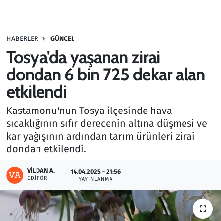
Gündem
HABERLER
GÜNCEL
Haber
Tosya'da yaşanan zirai
Kültür Sanat
dondan 6 bin 725 dekar alan
etkilendi
Kurumsal Haberler
Kastamonu'nun Tosya ilçesinde hava
Lezzet Durağı
sıcaklığının sıfır derecenin altına düşmesi ve
kar yağışının ardından tarım ürünleri zirai
Memur ve Kamu
dondan etkilendi.
Otomobil
VILDAN A.
14.04.2025 - 21:56
EDITÖR
YAYINLANMA
Oyun
Ramazan