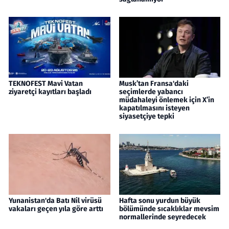
TEKNOFEST Mavi Vatan
Musk’tan Fransa'daki
ziyaretçi kayıtları başladı
seçimlerde yabancı
müdahaleyi önlemek için X’in
kapatılmasını isteyen
siyasetçiye tepki
Yunanistan'da Batı Nil virüsü
Hafta sonu yurdun büyük
vakaları geçen yıla göre arttı
bölümünde sıcaklıklar mevsim
normallerinde seyredecek