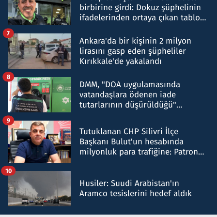
birbirine girdi: Dokuz şüphelinin
ifadelerinden ortaya çıkan tablo
şok etti
7
Ankara'da bir kişinin 2 milyon
lirasını gasp eden şüpheliler
Kırıkkale'de yakalandı
8
DMM, "DOA uygulamasında
vatandaşlara ödenen iade
tutarlarının düşürüldüğü"
iddiasını yalanladı
9
Tutuklanan CHP Silivri İlçe
Başkanı Bulut'un hesabında
milyonluk para trafiğine: Patron
talimat verdi, ben gönderdim
10
Husiler: Suudi Arabistan'ın
Aramco tesislerini hedef aldık