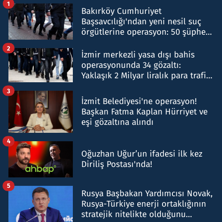
1
Bakırköy Cumhuriyet
Başsavcılığı'ndan yeni nesil suç
örgütlerine operasyon: 50 şüpheli
hakkında gözaltı kararı
2
İzmir merkezli yasa dışı bahis
operasyonunda 34 gözaltı:
Yaklaşık 2 Milyar liralık para trafiği
tespit edildi
3
İzmit Belediyesi'ne operasyon!
Başkan Fatma Kaplan Hürriyet ve
eşi gözaltına alındı
4
Oğuzhan Uğur’un ifadesi ilk kez
Diriliş Postası'nda!
5
Rusya Başbakan Yardımcısı Novak,
Rusya-Türkiye enerji ortaklığının
stratejik nitelikte olduğunu