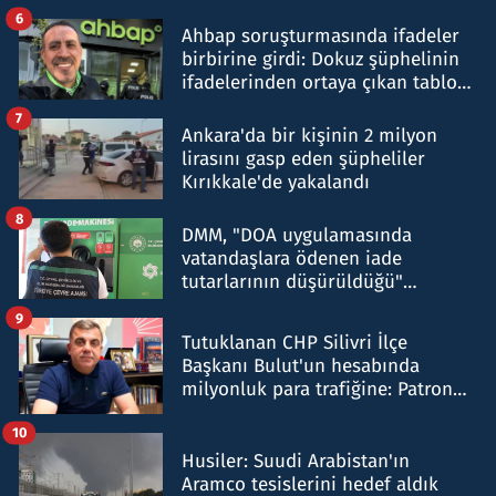
belirtti
6
Ahbap soruşturmasında ifadeler
birbirine girdi: Dokuz şüphelinin
ifadelerinden ortaya çıkan tablo
şok etti
7
Ankara'da bir kişinin 2 milyon
lirasını gasp eden şüpheliler
Kırıkkale'de yakalandı
8
DMM, "DOA uygulamasında
vatandaşlara ödenen iade
tutarlarının düşürüldüğü"
iddiasını yalanladı
9
Tutuklanan CHP Silivri İlçe
Başkanı Bulut'un hesabında
milyonluk para trafiğine: Patron
talimat verdi, ben gönderdim
10
Husiler: Suudi Arabistan'ın
Aramco tesislerini hedef aldık