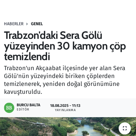
Gündem
HABERLER
GENEL
Haber
Trabzon'daki Sera Gölü
Kültür Sanat
yüzeyinden 30 kamyon çöp
temizlendi
Kurumsal Haberler
Trabzon'un Akçaabat ilçesinde yer alan Sera
Lezzet Durağı
Gölü'nün yüzeyindeki biriken çöplerden
temizlenerek, yeniden doğal görünümüne
Memur ve Kamu
kavuşturuldu.
Otomobil
BURCU BALTA
18.08.2025 - 11:13
EDITÖR
YAYINLANMA
Oyun
Ramazan