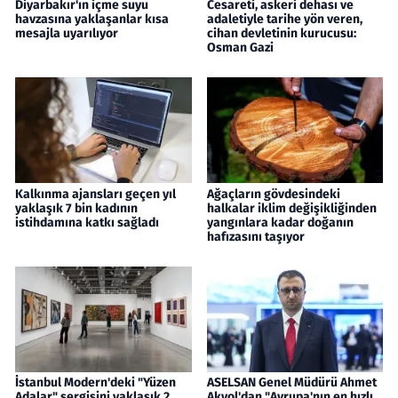
Diyarbakır'ın içme suyu
Cesareti, askeri dehası ve
havzasına yaklaşanlar kısa
adaletiyle tarihe yön veren,
mesajla uyarılıyor
cihan devletinin kurucusu:
Osman Gazi
Kalkınma ajansları geçen yıl
Ağaçların gövdesindeki
yaklaşık 7 bin kadının
halkalar iklim değişikliğinden
istihdamına katkı sağladı
yangınlara kadar doğanın
hafızasını taşıyor
İstanbul Modern'deki "Yüzen
ASELSAN Genel Müdürü Ahmet
Adalar" sergisini yaklaşık 2
Akyol'dan "Avrupa'nın en hızlı