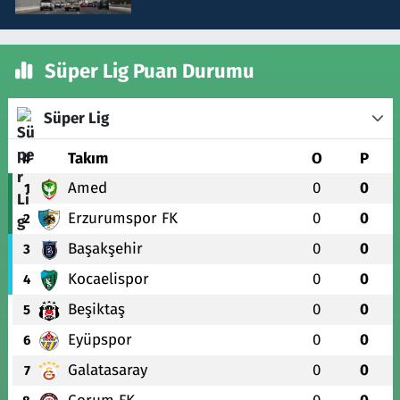
Süper Lig Puan Durumu
Süper Lig
#
Takım
O
P
Amed
0
0
1
Erzurumspor FK
0
0
2
Başakşehir
0
0
3
Kocaelispor
0
0
4
Beşiktaş
0
0
5
Eyüpspor
0
0
6
Galatasaray
0
0
7