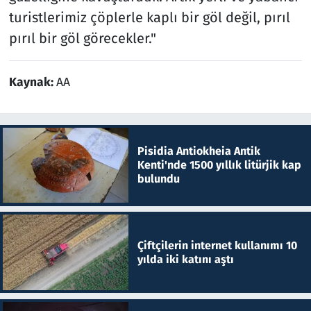
turistlerimiz çöplerle kaplı bir göl değil, pırıl
pırıl bir göl görecekler."
Kaynak:
AA
Pisidia Antiokheia Antik
Kenti'nde 1500 yıllık litürjik kap
bulundu
Çiftçilerin internet kullanımı 10
yılda iki katını aştı