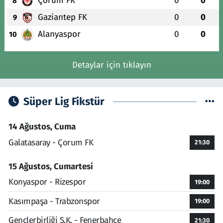
Çorum FK
0
0
8
Gaziantep FK
0
0
9
Alanyaspor
0
0
10
Detaylar için tıklayın
Süper Lig Fikstür
14 Ağustos, Cuma
Galatasaray - Çorum FK
21:30
15 Ağustos, Cumartesi
Konyaspor - Rizespor
19:00
Kasımpaşa - Trabzonspor
19:00
Gençlerbirliği S.K. - Fenerbahçe
21:30