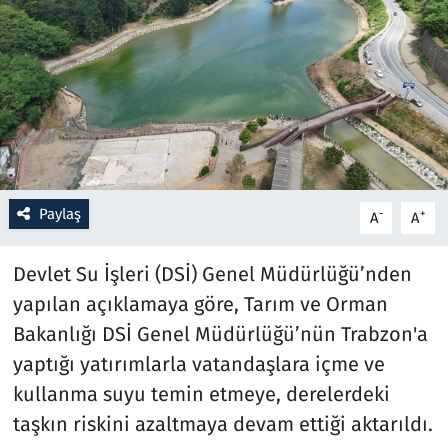
Resmi İlanlar
Rüya Tabirleri
Sağlık
Savunma Sanayi
Paylaş
-
+
A
A
Seçim 2023
Devlet Su İşleri (DSİ) Genel Müdürlüğü’nden
Spor
yapılan açıklamaya göre, Tarım ve Orman
Bakanlığı DSİ Genel Müdürlüğü’nün Trabzon'a
Teknoloji ve Bilim
yaptığı yatırımlarla vatandaşlara içme ve
kullanma suyu temin etmeye, derelerdeki
Televizyon
taşkın riskini azaltmaya devam ettiği aktarıldı.