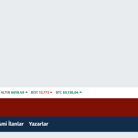
ALTIN
6618.49
BİST
13.773
BTC
65.130,04
mi İlanlar
Yazarlar