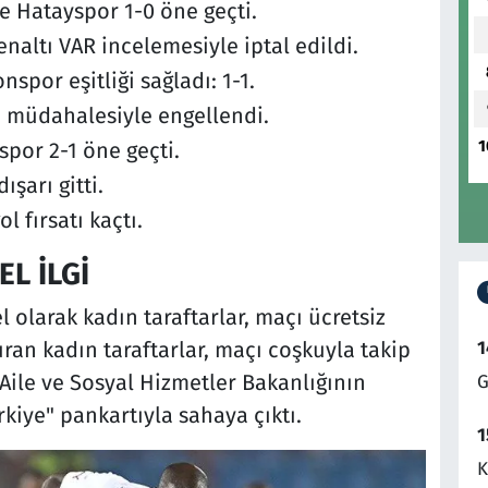
e Hatayspor 1-0 öne geçti.
altı VAR incelemesiyle iptal edildi.
spor eşitliği sağladı: 1-1.
n müdahalesiyle engellendi.
1
por 2-1 öne geçti.
şarı gitti.
l fırsatı kaçtı.
L İLGİ
olarak kadın taraftarlar, maçı ücretsiz
uran kadın taraftarlar, maçı coşkuyla takip
1
 Aile ve Sosyal Hizmetler Bakanlığının
G
rkiye" pankartıyla sahaya çıktı.
1
K