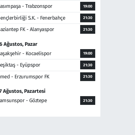
asımpaşa - Trabzonspor
19:00
ençlerbirliği S.K. - Fenerbahçe
21:30
aziantep FK - Alanyaspor
21:30
6 Ağustos, Pazar
aşakşehir - Kocaelispor
19:00
eşiktaş - Eyüpspor
21:30
med - Erzurumspor FK
21:30
7 Ağustos, Pazartesi
amsunspor - Göztepe
21:30