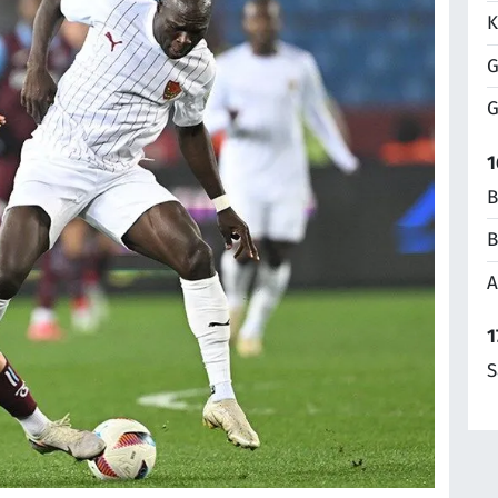
K
G
G
1
B
B
A
1
S