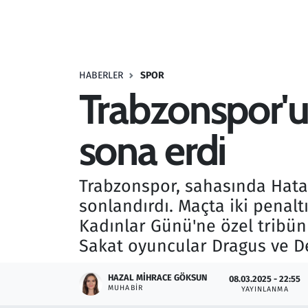
Resmi İlanlar
Rüya Tabirleri
HABERLER
SPOR
Trabzonspor'un
Sağlık
sona erdi
Savunma Sanayi
Seçim 2023
Trabzonspor, sahasında Hatay
sonlandırdı. Maçta iki penal
Spor
Kadınlar Günü'ne özel tribünl
Teknoloji ve Bilim
Sakat oyuncular Dragus ve D
Televizyon
HAZAL MIHRACE GÖKSUN
08.03.2025 - 22:55
MUHABIR
YAYINLANMA