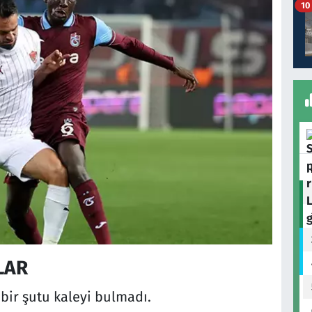
10
LAR
ir şutu kaleyi bulmadı.