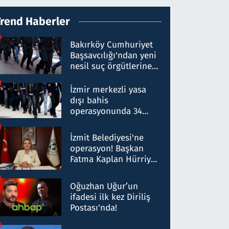
Trend Haberler
Bakırköy Cumhuriyet
Başsavcılığı'ndan yeni
nesil suç örgütlerine
operasyon: 50 şüpheli
hakkında gözaltı kararı
İzmir merkezli yasa
dışı bahis
operasyonunda 34
gözaltı: Yaklaşık 2
Milyar liralık para
İzmit Belediyesi'ne
trafiği tespit edildi
operasyon! Başkan
Fatma Kaplan Hürriyet
ve eşi gözaltına alındı
Oğuzhan Uğur’un
ifadesi ilk kez Diriliş
Postası'nda!