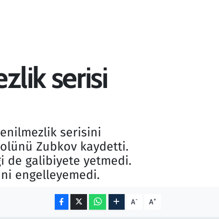
lik serisi
nilmezlik serisini
golünü Zubkov kaydetti.
i de galibiyete yetmedi.
ni engelleyemedi.
-
+
A
A