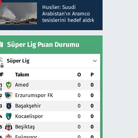
talimat verdi, ben
Husiler: Suudi
gönderdim
Arabistan'ın Aramco
tesislerini hedef aldık
Süper Lig Puan Durumu
Süper Lig
#
Takım
O
P
Amed
0
0
1
Erzurumspor FK
0
0
2
Başakşehir
0
0
3
Kocaelispor
0
0
4
Beşiktaş
0
0
5
Eyüpspor
0
0
6