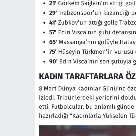
21'
Görkem Sağlam’ın attığı goll
29'
Trabzonspor’un kazandığı pen
41'
Zubkov’un attığı golle Trabzon
57'
Edin Visca’nın şutu defansı
65'
Massanga’nın golüyle Hatays
75'
Hüseyin Türkmen’in vuruşu dı
90'
Edin Visca’nın son şutuyla go
KADIN TARAFTARLARA ÖZE
8 Mart Dünya Kadınlar Günü’ne özel 
izledi. Tribünlerdeki yerlerini dold
etti. Futbolcular, bu anlamlı günde
hazırladığı "Kadınlarla Yükselen Tü