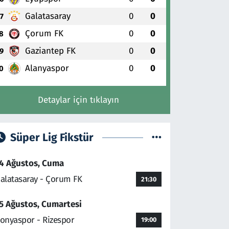
Galatasaray
0
0
7
Çorum FK
0
0
8
Gaziantep FK
0
0
9
Alanyaspor
0
0
0
Detaylar için tıklayın
Süper Lig Fikstür
4 Ağustos, Cuma
alatasaray - Çorum FK
21:30
5 Ağustos, Cumartesi
onyaspor - Rizespor
19:00