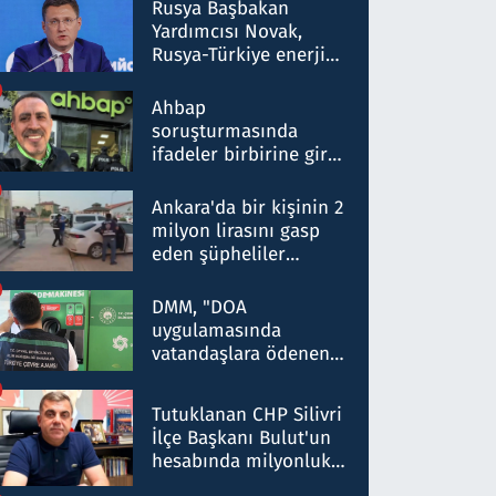
Rusya Başbakan
Yardımcısı Novak,
Rusya-Türkiye enerji
ortaklığının stratejik
nitelikte olduğunu
Ahbap
belirtti
soruşturmasında
ifadeler birbirine girdi:
Dokuz şüphelinin
ifadelerinden ortaya
Ankara'da bir kişinin 2
çıkan tablo şok etti
milyon lirasını gasp
eden şüpheliler
Kırıkkale'de yakalandı
DMM, "DOA
uygulamasında
vatandaşlara ödenen
iade tutarlarının
düşürüldüğü" iddiasını
Tutuklanan CHP Silivri
yalanladı
İlçe Başkanı Bulut'un
hesabında milyonluk
para trafiğine: Patron