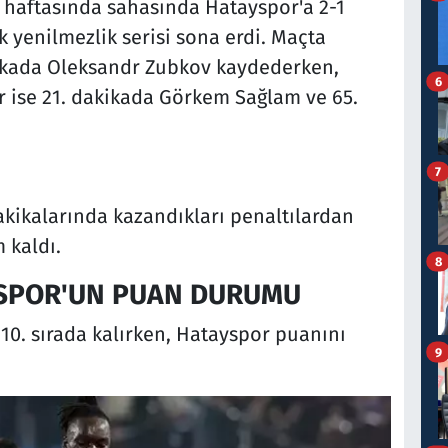
. haftasında sahasında Hatayspor'a 2-1
 yenilmezlik serisi sona erdi. Maçta
ikada Oleksandr Zubkov kaydederken,
6
er ise 21. dakikada Görkem Sağlam ve 65.
7
akikalarında kazandıkları penaltılardan
 kaldı.
8
SPOR'UN PUAN DURUMU
10. sırada kalırken, Hatayspor puanını
9