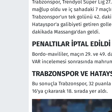
Trabzonspor, Trendyol Süper Lig 27
mağlup oldu ve iç sahadaki 7 maçlık
Trabzonspor'un tek golünü 42. dak
Hatayspor'a galibiyeti getiren goll
dakikada Massanga'dan geldi.
PENALTILAR İPTAL EDİLDİ
Bordo-mavililer, maçın 29. ve 49. d
VAR incelemesi sonrasında mahrum
TRABZONSPOR VE HATAY
Bu sonuçla Trabzonspor, 32 puanla 
16'ya çıkararak 18. sırada yer aldı.