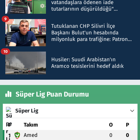
vatandaşlara ödenen iade
tutarlarının düşürüldüğü"
iddiasını yalanladı
9
Tutuklanan CHP Silivri İlçe
Başkanı Bulut'un hesabında
milyonluk para trafiğine: Patron
talimat verdi, ben gönderdim
10
Husiler: Suudi Arabistan'ın
Aramco tesislerini hedef aldık
Süper Lig Puan Durumu
Süper Lig
#
Takım
O
P
Amed
0
0
1