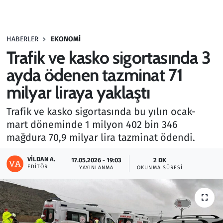
Gündem
HABERLER
EKONOMI
Haber
Trafik ve kasko sigortasında 3
Kültür Sanat
ayda ödenen tazminat 71
milyar liraya yaklaştı
Kurumsal Haberler
Trafik ve kasko sigortasında bu yılın ocak-
Lezzet Durağı
mart döneminde 1 milyon 402 bin 346
mağdura 70,9 milyar lira tazminat ödendi.
Memur ve Kamu
VILDAN A.
17.05.2026 - 19:03
2 DK
EDITÖR
YAYINLANMA
OKUNMA SÜRESI
Otomobil
Oyun
Ramazan