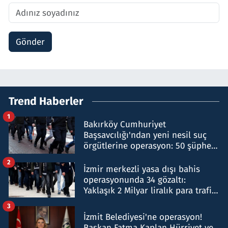
Gönder
Trend Haberler
1
Bakırköy Cumhuriyet
Başsavcılığı'ndan yeni nesil suç
örgütlerine operasyon: 50 şüpheli
hakkında gözaltı kararı
2
İzmir merkezli yasa dışı bahis
operasyonunda 34 gözaltı:
Yaklaşık 2 Milyar liralık para trafiği
tespit edildi
3
İzmit Belediyesi'ne operasyon!
Başkan Fatma Kaplan Hürriyet ve