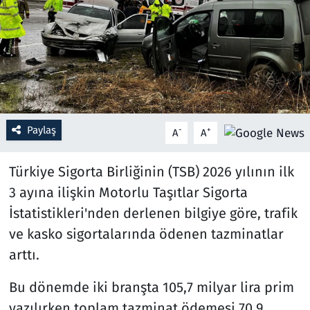
Resmi İlanlar
Rüya Tabirleri
Sağlık
Paylaş
-
+
A
A
Savunma Sanayi
Türkiye Sigorta Birliğinin (TSB) 2026 yılının ilk
Seçim 2023
3 ayına ilişkin Motorlu Taşıtlar Sigorta
Spor
İstatistikleri'nden derlenen bilgiye göre, trafik
ve kasko sigortalarında ödenen tazminatlar
Teknoloji ve Bilim
arttı.
Televizyon
Bu dönemde iki branşta 105,7 milyar lira prim
yazılırken toplam tazminat ödemesi 70,9