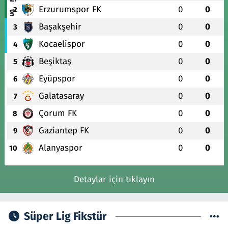
Erzurumspor FK
0
0
2
Başakşehir
0
0
3
Kocaelispor
0
0
4
Beşiktaş
0
0
5
Eyüpspor
0
0
6
Galatasaray
0
0
7
Çorum FK
0
0
8
Gaziantep FK
0
0
9
Alanyaspor
0
0
10
Detaylar için tıklayın
Süper Lig Fikstür