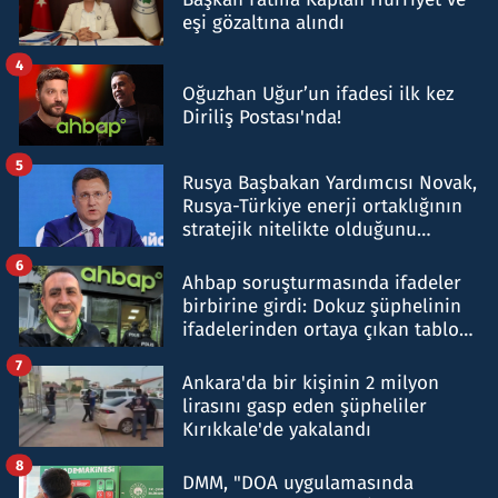
eşi gözaltına alındı
4
Oğuzhan Uğur’un ifadesi ilk kez
Diriliş Postası'nda!
5
Rusya Başbakan Yardımcısı Novak,
Rusya-Türkiye enerji ortaklığının
stratejik nitelikte olduğunu
belirtti
6
Ahbap soruşturmasında ifadeler
birbirine girdi: Dokuz şüphelinin
ifadelerinden ortaya çıkan tablo
şok etti
7
Ankara'da bir kişinin 2 milyon
lirasını gasp eden şüpheliler
Kırıkkale'de yakalandı
8
DMM, "DOA uygulamasında