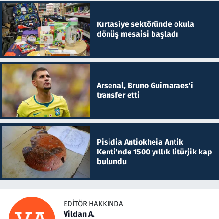
Kırtasiye sektöründe okula
dönüş mesaisi başladı
Arsenal, Bruno Guimaraes'i
transfer etti
Pisidia Antiokheia Antik
Kenti'nde 1500 yıllık litürjik kap
bulundu
EDITÖR HAKKINDA
Vildan A.