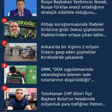
Rusya Başbakan Yardımcısı Novak,
Rusya-Türkiye enerji ortaklığının
stratejik nitelikte olduğunu
belirtti
6
Ahbap soruşturmasında ifadeler
birbirine girdi: Dokuz şüphelinin
ifadelerinden ortaya çıkan tablo
şok etti
7
Ankara'da bir kişinin 2 milyon
lirasını gasp eden şüpheliler
Kırıkkale'de yakalandı
8
DMM, "DOA uygulamasında
vatandaşlara ödenen iade
tutarlarının düşürüldüğü"
iddiasını yalanladı
9
Tutuklanan CHP Silivri İlçe
Başkanı Bulut'un hesabında
milyonluk para trafiğine: Patron
talimat verdi, ben gönderdim