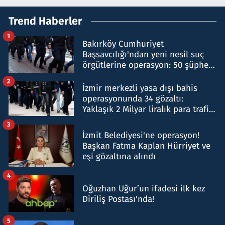
Trend Haberler
1
Bakırköy Cumhuriyet
Başsavcılığı'ndan yeni nesil suç
örgütlerine operasyon: 50 şüpheli
hakkında gözaltı kararı
2
İzmir merkezli yasa dışı bahis
operasyonunda 34 gözaltı:
Yaklaşık 2 Milyar liralık para trafiği
tespit edildi
3
İzmit Belediyesi'ne operasyon!
Başkan Fatma Kaplan Hürriyet ve
eşi gözaltına alındı
4
Oğuzhan Uğur’un ifadesi ilk kez
Diriliş Postası'nda!
5