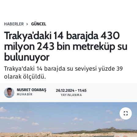
Gündem
HABERLER
GÜNCEL
Haber
Trakya'daki 14 barajda 430
Kültür Sanat
milyon 243 bin metreküp su
bulunuyor
Kurumsal Haberler
Trakya'daki 14 barajda su seviyesi yüzde 39
Lezzet Durağı
olarak ölçüldü.
Memur ve Kamu
NUSRET ODABAŞ
26.12.2024 - 11:45
MUHABIR
YAYINLANMA
Otomobil
Oyun
Ramazan