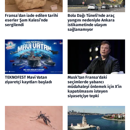
Fransa’dan iade edilen tarihi
Bolu Dağı Tüneli'nde araç
eserler Şam Kalesi’nde
yangını nedeniyle Ankara
sergilendi
istikametinde ulaşım
sağlanamıyor
TEKNOFEST Mavi Vatan
Musk’tan Fransa'daki
ziyaretçi kayıtları başladı
seçimlerde yabancı
müdahaleyi önlemek için X’in
kapatılmasını isteyen
siyasetçiye tepki