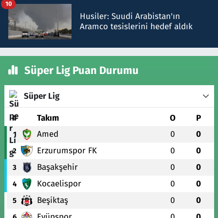
10
Husiler: Suudi Arabistan'ın
Aramco tesislerini hedef aldık
Süper Lig Puan Durumu
Süper Lig
#
Takım
O
P
Amed
0
0
1
Erzurumspor FK
0
0
2
Başakşehir
0
0
3
Kocaelispor
0
0
4
Beşiktaş
0
0
5
Eyüpspor
0
0
6