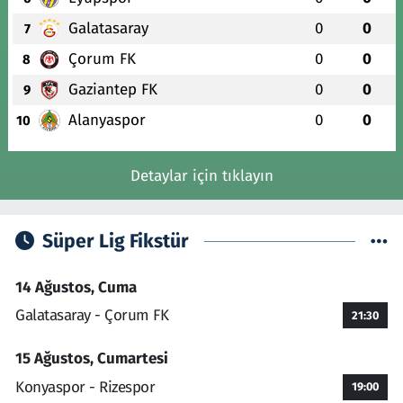
Galatasaray
0
0
7
Çorum FK
0
0
8
Gaziantep FK
0
0
9
Alanyaspor
0
0
10
Detaylar için tıklayın
Süper Lig Fikstür
14 Ağustos, Cuma
Galatasaray - Çorum FK
21:30
15 Ağustos, Cumartesi
Konyaspor - Rizespor
19:00