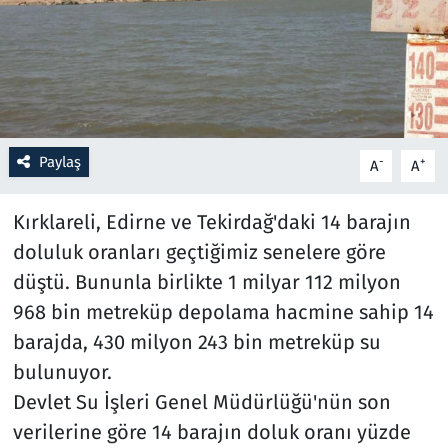
Resmi İlanlar
Rüya Tabirleri
Sağlık
Paylaş
-
+
A
A
Savunma Sanayi
Kırklareli, Edirne ve Tekirdağ'daki 14 barajın
doluluk oranları geçtiğimiz senelere göre
Seçim 2023
düştü. Bununla birlikte 1 milyar 112 milyon
Spor
968 bin metreküp depolama hacmine sahip 14
barajda, 430 milyon 243 bin metreküp su
Teknoloji ve Bilim
bulunuyor.
Devlet Su İşleri Genel Müdürlüğü'nün son
Televizyon
verilerine göre 14 barajın doluk oranı yüzde