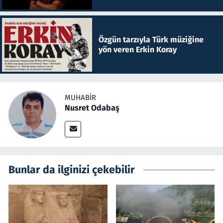
Özgün tarzıyla Türk müziğine
yön veren Erkin Koray
MUHABIR
Nusret Odabaş
Bunlar da ilginizi çekebilir