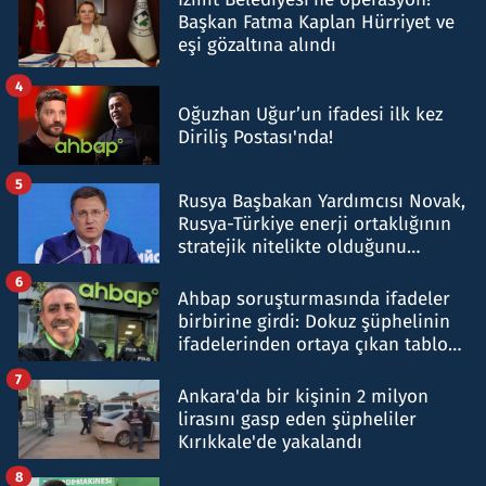
Başkan Fatma Kaplan Hürriyet ve
eşi gözaltına alındı
4
Oğuzhan Uğur’un ifadesi ilk kez
Diriliş Postası'nda!
5
Rusya Başbakan Yardımcısı Novak,
Rusya-Türkiye enerji ortaklığının
stratejik nitelikte olduğunu
belirtti
6
Ahbap soruşturmasında ifadeler
birbirine girdi: Dokuz şüphelinin
ifadelerinden ortaya çıkan tablo
şok etti
7
Ankara'da bir kişinin 2 milyon
lirasını gasp eden şüpheliler
Kırıkkale'de yakalandı
8