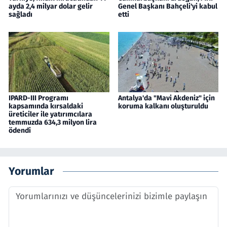
ayda 2,4 milyar dolar gelir
Genel Başkanı Bahçeli'yi kabul
sağladı
etti
IPARD-III Programı
Antalya'da "Mavi Akdeniz" için
kapsamında kırsaldaki
koruma kalkanı oluşturuldu
üreticiler ile yatırımcılara
temmuzda 634,3 milyon lira
ödendi
Yorumlar