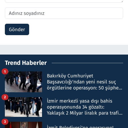
Gönder
Trend Haberler
1
Bakırköy Cumhuriyet
Başsavcılığı'ndan yeni nesil suç
örgütlerine operasyon: 50 şüpheli
hakkında gözaltı kararı
2
İzmir merkezli yasa dışı bahis
operasyonunda 34 gözaltı:
Yaklaşık 2 Milyar liralık para trafiği
tespit edildi
3
İzmit Belediyesi'ne operasyon!