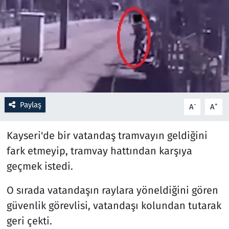
Resmi İlanlar
Rüya Tabirleri
Sağlık
Savunma Sanayi
Paylaş
-
+
A
A
Seçim 2023
Kayseri'de bir vatandaş tramvayın geldiğini
fark etmeyip, tramvay hattından karşıya
Spor
geçmek istedi.
Teknoloji ve Bilim
O sırada vatandaşın raylara yöneldiğini gören
güvenlik görevlisi, vatandaşı kolundan tutarak
Televizyon
geri çekti.