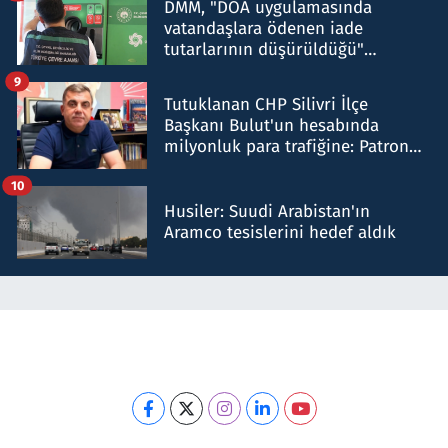
DMM, "DOA uygulamasında
vatandaşlara ödenen iade
tutarlarının düşürüldüğü"
iddiasını yalanladı
9
Tutuklanan CHP Silivri İlçe
Başkanı Bulut'un hesabında
milyonluk para trafiğine: Patron
talimat verdi, ben gönderdim
10
Husiler: Suudi Arabistan'ın
Aramco tesislerini hedef aldık