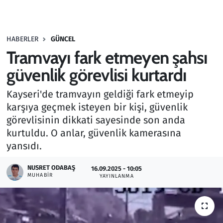
Gündem
HABERLER
GÜNCEL
Haber
Tramvayı fark etmeyen şahsı
Kültür Sanat
güvenlik görevlisi kurtardı
Kayseri'de tramvayın geldiği fark etmeyip
Kurumsal Haberler
karşıya geçmek isteyen bir kişi, güvenlik
görevlisinin dikkati sayesinde son anda
Lezzet Durağı
kurtuldu. O anlar, güvenlik kamerasına
Memur ve Kamu
yansıdı.
NUSRET ODABAŞ
Otomobil
16.09.2025 - 10:05
MUHABIR
YAYINLANMA
Oyun
Ramazan