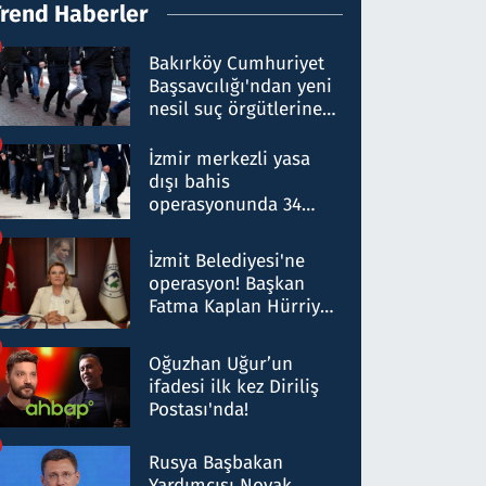
Trend Haberler
Bakırköy Cumhuriyet
Başsavcılığı'ndan yeni
nesil suç örgütlerine
operasyon: 50 şüpheli
hakkında gözaltı kararı
İzmir merkezli yasa
dışı bahis
operasyonunda 34
gözaltı: Yaklaşık 2
Milyar liralık para
İzmit Belediyesi'ne
trafiği tespit edildi
operasyon! Başkan
Fatma Kaplan Hürriyet
ve eşi gözaltına alındı
Oğuzhan Uğur’un
ifadesi ilk kez Diriliş
Postası'nda!
Rusya Başbakan
Yardımcısı Novak,