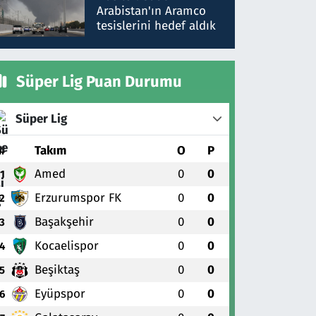
gönderdim
Arabistan'ın Aramco
tesislerini hedef aldık
Süper Lig Puan Durumu
Süper Lig
#
Takım
O
P
Amed
0
0
1
Erzurumspor FK
0
0
2
Başakşehir
0
0
3
Kocaelispor
0
0
4
Beşiktaş
0
0
5
Eyüpspor
0
0
6