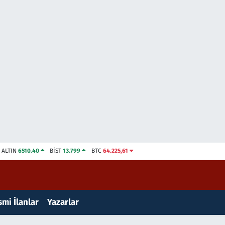
ALTIN
6510.40
BİST
13.799
BTC
64.225,61
mi İlanlar
Yazarlar