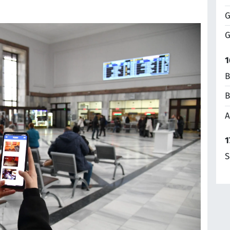
G
G
1
B
B
A
1
S