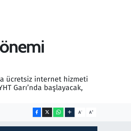
 dönemi
a ücretsiz internet hizmeti
 YHT Garı’nda başlayacak,
-
+
A
A