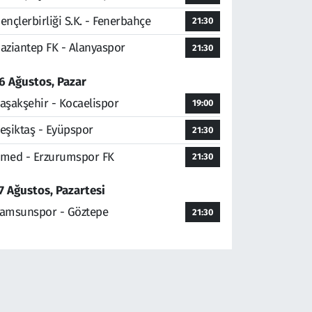
ençlerbirliği S.K. - Fenerbahçe
21:30
aziantep FK - Alanyaspor
21:30
6 Ağustos, Pazar
aşakşehir - Kocaelispor
19:00
eşiktaş - Eyüpspor
21:30
med - Erzurumspor FK
21:30
7 Ağustos, Pazartesi
amsunspor - Göztepe
21:30