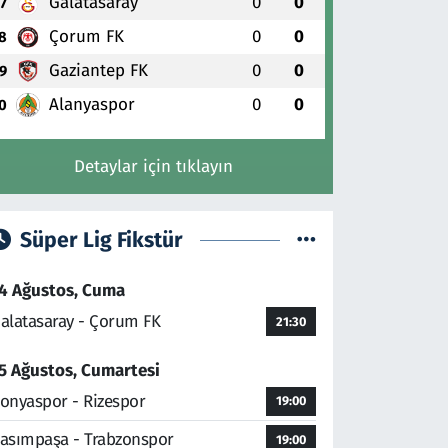
Galatasaray
0
0
7
Çorum FK
0
0
8
Gaziantep FK
0
0
9
Alanyaspor
0
0
0
Detaylar için tıklayın
Süper Lig Fikstür
4 Ağustos, Cuma
alatasaray - Çorum FK
21:30
5 Ağustos, Cumartesi
onyaspor - Rizespor
19:00
asımpaşa - Trabzonspor
19:00