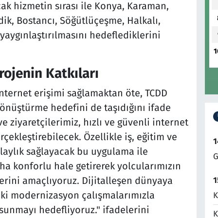
ak hizmetin sırası ile Konya, Karaman,
ndik, Bostancı, Söğütlüçeşme, Halkalı,
 yaygınlaştırılmasını hedeflediklerini
1
rojenin Katkıları
internet erişimi sağlamaktan öte, TCDD
dönüştürme hedefini de taşıdığını ifade
e ziyaretçilerimiz, hızlı ve güvenli internet
çekleştirebilecek. Özellikle iş, eğitim ve
1
laylık sağlayacak bu uygulama ile
G
ha konforlu hale getirerek yolcularımızın
erini amaçlıyoruz. Dijitalleşen dünyaya
1
ki modernizasyon çalışmalarımızla
K
 sunmayı hedefliyoruz." ifadelerini
K