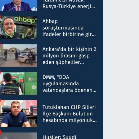
Rusya-Türkiye enerji
ortaklığının stratejik
nitelikte olduğunu
Ahbap
belirtti
soruşturmasında
ifadeler birbirine girdi:
Dokuz şüphelinin
ifadelerinden ortaya
Ankara'da bir kişinin 2
çıkan tablo şok etti
milyon lirasını gasp
eden şüpheliler
Kırıkkale'de yakalandı
DMM, "DOA
uygulamasında
vatandaşlara ödenen
iade tutarlarının
düşürüldüğü" iddiasını
Tutuklanan CHP Silivri
yalanladı
İlçe Başkanı Bulut'un
hesabında milyonluk
para trafiğine: Patron
talimat verdi, ben
Husiler: Suudi