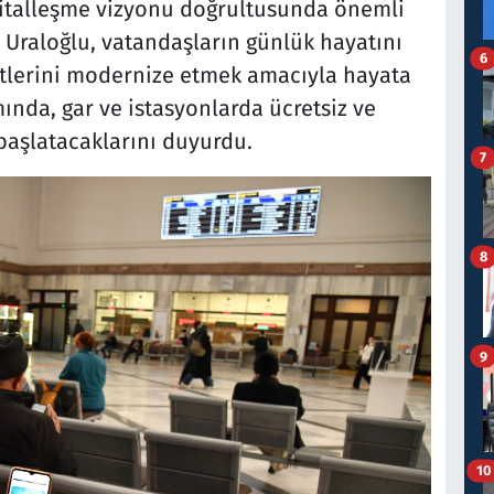
jitalleşme vizyonu doğrultusunda önemli
 Uraloğlu, vatandaşların günlük hayatını
6
tlerini modernize etmek amacıyla hayata
ında, gar ve istasyonlarda ücretsiz ve
başlatacaklarını duyurdu.
7
8
9
10