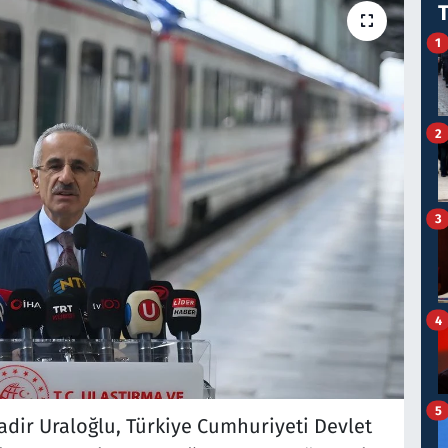
1
2
3
4
5
adir Uraloğlu, Türkiye Cumhuriyeti Devlet