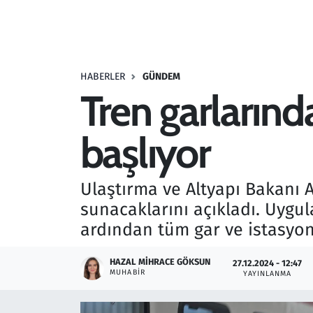
Resmi İlanlar
Rüya Tabirleri
HABERLER
GÜNDEM
Tren garlarınd
Sağlık
başlıyor
Savunma Sanayi
Seçim 2023
Ulaştırma ve Altyapı Bakanı A
sunacaklarını açıkladı. Uygu
Spor
ardından tüm gar ve istasyonl
Teknoloji ve Bilim
HAZAL MIHRACE GÖKSUN
27.12.2024 - 12:47
MUHABIR
YAYINLANMA
Televizyon